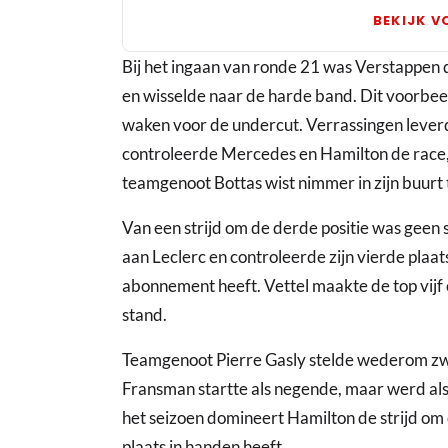
iedereen
BEKIJK V
naar
Bij het ingaan van ronde 21 was Verstappen de
huis
en wisselde naar de harde band. Dit voorbee
in
waken voor de undercut. Verrassingen leverde
GP
controleerde Mercedes en Hamilton de race, 
Frankrijk
teamgenoot Bottas wist nimmer in zijn buurt
Van een strijd om de derde positie was geen 
aan Leclerc en controleerde zijn vierde plaats
abonnement heeft. Vettel maakte de top vijf 
stand.
Teamgenoot Pierre Gasly stelde wederom zwaa
Fransman startte als negende, maar werd als
het seizoen domineert Hamilton de strijd om
plaats in handen heeft.