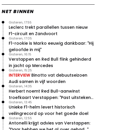
NET BINNEN
Gisteren, 17:55
Leclerc trekt parallellen tussen nieuw
F1-circuit en Zandvoort
Gisteren, 17:05
F1-rookie is Marko eeuwig dankbaar: "Hij
geloofde in mij"
Gisteren, 16:15
Verstappen en Red Bull flink gehinderd
in jacht op Mercedes
Gisteren, 15:25
INTERVIEW
Binotto vat debuutseizoen
Audi samen in vijf woorden
Gisteren, 14:35
Herbert noemt Red Bull-aanwinst
troefkaart Verstappen: "Past uitstekend
Gisteren, 13:45
bij Red Bull"
Unieke F1-helm levert historisch
veilingrecord op voor het goede doel
Gisteren, 12:55
Antonelli krijgt advies van Verstappen:
"Daar hebben we het al over gehad..."