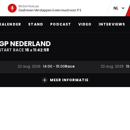
RN365 Podcast
Gedreven Verstappen is een must voor F1
KALENDER
STAND
PODCAST
VIDEO
INTERVIEWS
GP NEDERLAND
START RACE
16
11
:
42
:
57
d
Race
22 aug. 2026
14:00
-
15:00
23 aug. 2026
13
MEER INFORMATIE