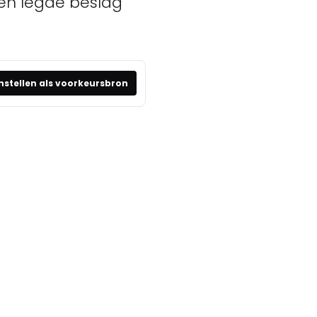
pen legde beslag
nstellen als voorkeursbron