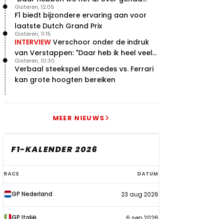
Gisteren, 12:05
F1 biedt bijzondere ervaring aan voor
laatste Dutch Grand Prix
Gisteren, 11:15
INTERVIEW
Verschoor onder de indruk
van Verstappen: "Daar heb ik heel veel
Gisteren, 10:30
respect voor"
Verbaal steekspel Mercedes vs. Ferrari
kan grote hoogten bereiken
MEER NIEUWS
F1-KALENDER 2026
F1-
RACE
DATUM
kalender
GP Nederland
23 aug 2026
2026
GP Italië
6 sep 2026