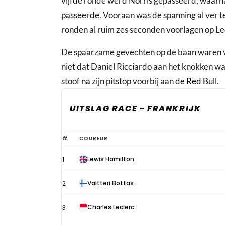
vijfde ronde werd Norris gepasseerd, waarna 
passeerde. Vooraan was de spanning al ver t
ronden al ruim zes seconden voorlagen op Le
De spaarzame gevechten op de baan waren vee
niet dat Daniel Ricciardo aan het knokken w
stoof na zijn pitstop voorbij aan de
Red Bull
.
UITSLAG RACE - FRANKRIJK
Verstappen
#
COUREUR
vierde
Lewis Hamilton
1
na
eenzame
Valtteri Bottas
2
race,
Hamilton
Charles Leclerc
3
rijdt