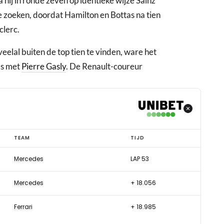
hij in ronde zeven op identieke wijze Sainz
e zoeken, doordat Hamilton en Bottas na tien
clerc.
lal buiten de top tien te vinden, ware het
as met
Pierre Gasly
. De Renault-coureur
TEAM
TIJD
Mercedes
LAP 53
Mercedes
+ 18.056
Ferrari
+ 18.985