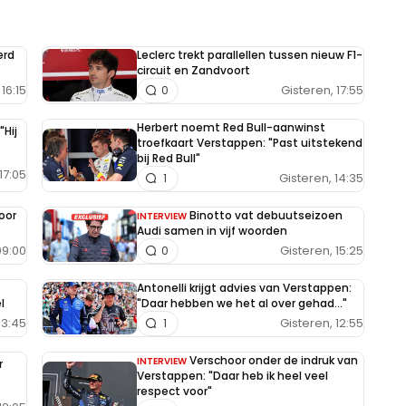
erd
Leclerc trekt parallellen tussen nieuw F1-
circuit en Zandvoort
16:15
Gisteren, 17:55
0
Herbert noemt Red Bull-aanwinst
"Hij
troefkaart Verstappen: "Past uitstekend
bij Red Bull"
17:05
Gisteren, 14:35
1
oor
Binotto vat debuutseizoen
INTERVIEW
Audi samen in vijf woorden
09:00
Gisteren, 15:25
0
Antonelli krijgt advies van Verstappen:
l
"Daar hebben we het al over gehad..."
13:45
Gisteren, 12:55
1
Verschoor onder de indruk van
INTERVIEW
r
Verstappen: "Daar heb ik heel veel
respect voor"