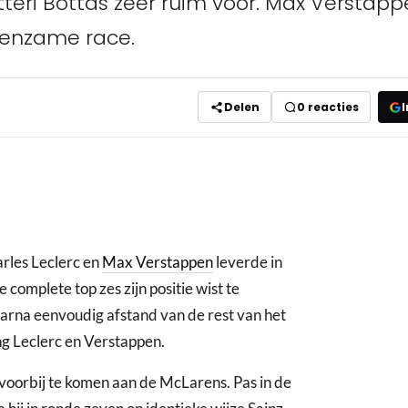
tteri Bottas zeer ruim voor. Max Verstap
 eenzame race.
Delen
0
reacties
I
arles Leclerc en
Max Verstappen
leverde in
 complete top zes zijn positie wist te
na eenvoudig afstand van de rest van het
ng Leclerc en Verstappen.
t voorbij te komen aan de McLarens. Pas in de