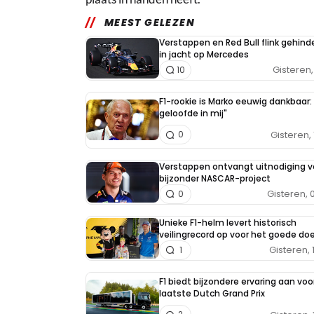
MEEST GELEZEN
Verstappen en Red Bull flink gehind
in jacht op Mercedes
Gisteren, 
10
F1-rookie is Marko eeuwig dankbaar: 
geloofde in mij"
Gisteren, 
0
Verstappen ontvangt uitnodiging v
bijzonder NASCAR-project
Gisteren, 
0
Unieke F1-helm levert historisch
veilingrecord op voor het goede doe
Gisteren, 
1
F1 biedt bijzondere ervaring aan voo
laatste Dutch Grand Prix