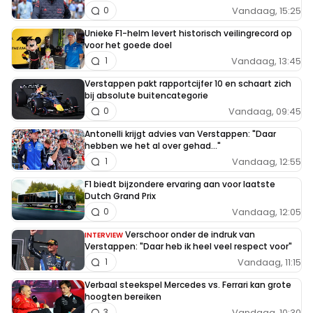
Vandaag, 15:25
0
Unieke F1-helm levert historisch veilingrecord op
voor het goede doel
Vandaag, 13:45
1
Verstappen pakt rapportcijfer 10 en schaart zich
bij absolute buitencategorie
Vandaag, 09:45
0
Antonelli krijgt advies van Verstappen: "Daar
hebben we het al over gehad..."
Vandaag, 12:55
1
F1 biedt bijzondere ervaring aan voor laatste
Dutch Grand Prix
Vandaag, 12:05
0
Verschoor onder de indruk van
INTERVIEW
Verstappen: "Daar heb ik heel veel respect voor"
Vandaag, 11:15
1
Verbaal steekspel Mercedes vs. Ferrari kan grote
hoogten bereiken
Vandaag, 10:30
3