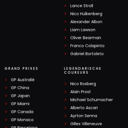
Lance Stroll
Nico Hülkenberg
Alexander Albon
Liam Lawson
Oliver Bearman
Franco Colapinto
Gabriel Bortoleto
GRAND PRIXES
LEGENDARISCHE
COUREURS
GP Australië
Nico Rosberg
GP China
Alain Prost
GP Japan
Michael Schumacher
GP Miami
Alberto Ascari
GP Canada
Ayrton Senna
GP Monaco
Gilles Villeneuve
GP Barcelona