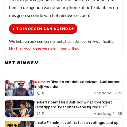
hem in de agenda van je smartphone of pc te plaatsen en
mis geen seconde van het nieuwe seizoen!
+ TOEVOEGEN AAN AGENDA
We hebben ook een versie met alleen de race en kwalificatie.
klik hier voor deze versie en meer uitleg
.
NET BINNEN
Binotto vat debuutseizoen Audi samen
INTERVIEW
in vijf woorden
Vandaag, 15:25
0
Herbert noemt Red Bull-aanwinst troefkaart
Verstappen: "Past uitstekend bij Red Bull"
Vandaag, 14:35
0
Unieke F1-helm levert historisch veilingrecord op