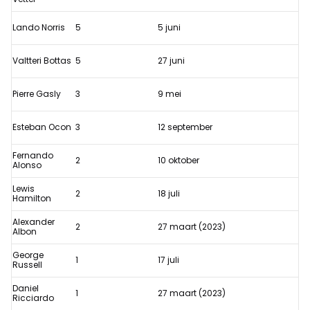
Lando Norris
5
5 juni
Valtteri Bottas
5
27 juni
Pierre Gasly
3
9 mei
Esteban Ocon
3
12 september
Fernando
2
10 oktober
Alonso
Lewis
2
18 juli
Hamilton
Alexander
2
27 maart (2023)
Albon
George
1
17 juli
Russell
Daniel
1
27 maart (2023)
Ricciardo