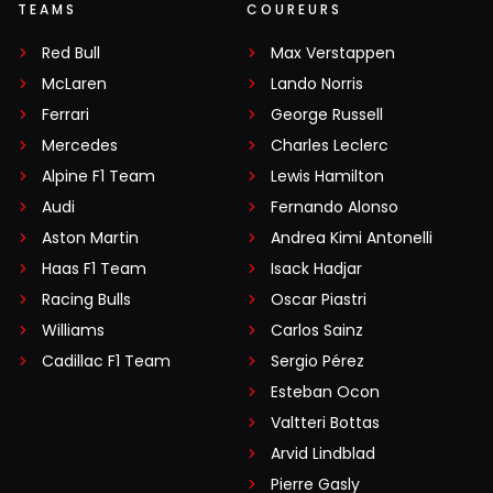
TEAMS
COUREURS
Red Bull
Max Verstappen
McLaren
Lando Norris
Ferrari
George Russell
Mercedes
Charles Leclerc
Alpine F1 Team
Lewis Hamilton
Audi
Fernando Alonso
Aston Martin
Andrea Kimi Antonelli
Haas F1 Team
Isack Hadjar
Racing Bulls
Oscar Piastri
Williams
Carlos Sainz
Cadillac F1 Team
Sergio Pérez
Esteban Ocon
Valtteri Bottas
Arvid Lindblad
Pierre Gasly