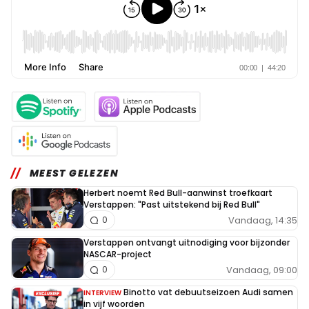
MEEST GELEZEN
Herbert noemt Red Bull-aanwinst troefkaart
Verstappen: "Past uitstekend bij Red Bull"
Vandaag, 14:35
0
Verstappen ontvangt uitnodiging voor bijzonder
NASCAR-project
Vandaag, 09:00
0
Binotto vat debuutseizoen Audi samen
INTERVIEW
in vijf woorden