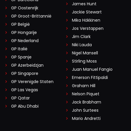
James Hunt
GP Oostenrijk
Jackie Stewart
GP Groot-Brittannië
Mika Häkkinen
GP België
Jos Verstappen
GP Hongarije
Jim Clark
GP Nederland
Niki Lauda
GP Italië
Nigel Mansell
GP Spanje
Stirling Moss
GP Azerbeidzjan
Juan Manuel Fangio
GP Singapore
Emerson Fittipaldi
GP Verenigde Staten
Graham Hill
GP Las Vegas
Nelson Piquet
GP Qatar
Jack Brabham
GP Abu Dhabi
John Surtees
Mario Andretti