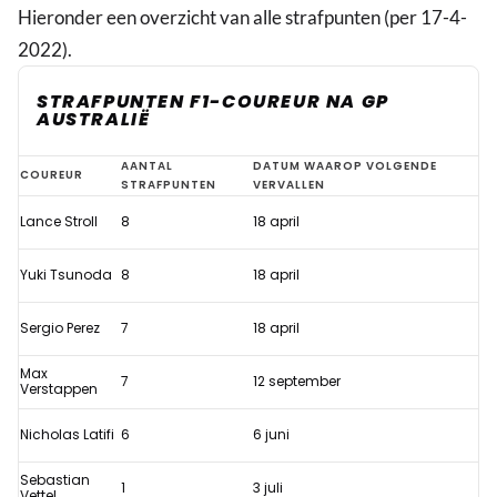
Hieronder een overzicht van alle strafpunten (per 17-4-
2022).
STRAFPUNTEN F1-COUREUR NA GP
AUSTRALIË
Verstappen
AANTAL
DATUM WAAROP VOLGENDE
COUREUR
STRAFPUNTEN
VERVALLEN
weldra
Lance Stroll
8
18 april
weer
bovenaan
Yuki Tsunoda
8
18 april
Formule
1-
Sergio Perez
7
18 april
strafpuntenlijst
Max
7
12 september
Verstappen
Nicholas Latifi
6
6 juni
Sebastian
1
3 juli
Vettel