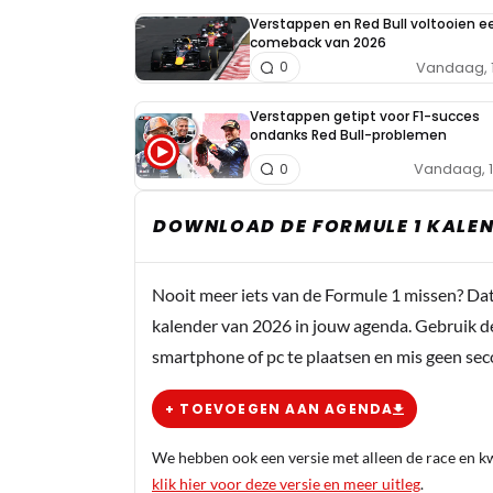
Verstappen en Red Bull voltooien e
comeback van 2026
Vandaag, 
0
Verstappen getipt voor F1-succes
ondanks Red Bull-problemen
Vandaag, 
0
DOWNLOAD DE FORMULE 1 KALEN
Nooit meer iets van de Formule 1 missen? Da
kalender van 2026 in jouw agenda. Gebruik d
smartphone of pc te plaatsen en mis geen se
+ TOEVOEGEN AAN AGENDA
We hebben ook een versie met alleen de race en kwa
klik hier voor deze versie en meer uitleg
.