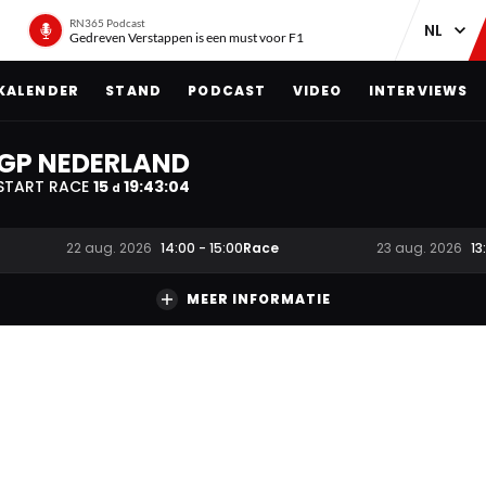
RN365 Podcast
Gedreven Verstappen is een must voor F1
KALENDER
STAND
PODCAST
VIDEO
INTERVIEWS
GP NEDERLAND
START RACE
15
19
:
43
:
03
d
Race
22 aug. 2026
14:00
-
15:00
23 aug. 2026
13
MEER INFORMATIE