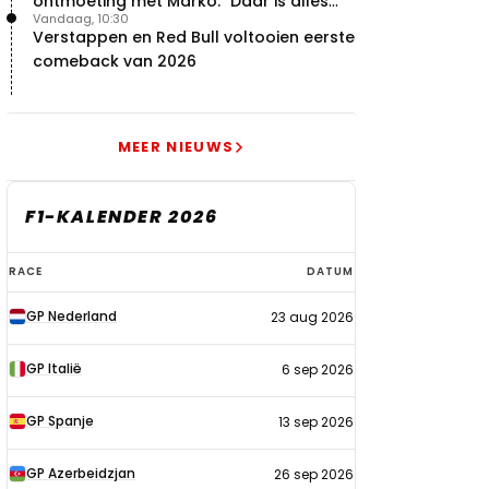
ontmoeting met Marko: "Daar is alles
Vandaag, 10:30
echt begonnen"
Verstappen en Red Bull voltooien eerste
comeback van 2026
MEER NIEUWS
F1-KALENDER 2026
F1-
RACE
DATUM
kalender
GP Nederland
23 aug 2026
2026
GP Italië
6 sep 2026
GP Spanje
13 sep 2026
GP Azerbeidzjan
26 sep 2026