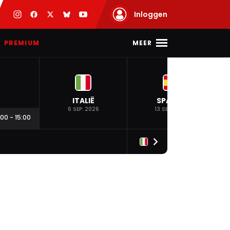
Inloggen
MEER
PREMIUM
ITALIË
SPANJE
6 SEP. 2026
13 SEP. 2026
:00
-
15:00