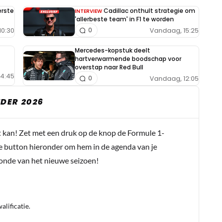
erste
Cadillac onthult strategie om
INTERVIEW
'allerbeste team' in F1 te worden
10:30
Vandaag, 15:25
0
Mercedes-kopstuk deelt
hartverwarmende boodschap voor
overstap naar Red Bull
14:45
Vandaag, 12:05
0
DER 2026
t kan! Zet met een druk op de knop de Formule 1-
e button hieronder om hem in de agenda van je
conde van het nieuwe seizoen!
lificatie.