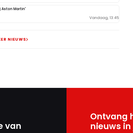
j Aston Martin'
Vandaag, 13:45
EER NIEUWS
Ontvang h
e van
nieuws in