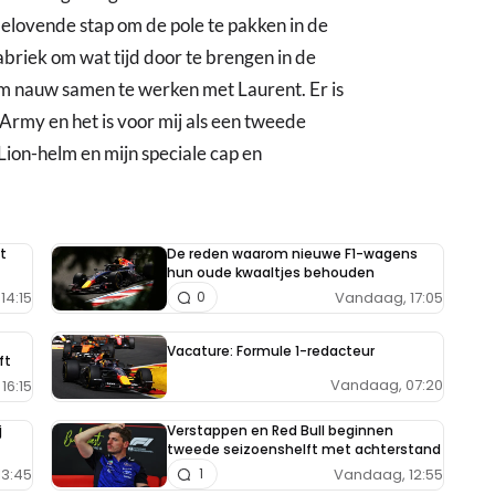
belovende stap om de pole te pakken in de
fabriek om wat tijd door te brengen in de
 om nauw samen te werken met Laurent. Er is
 Army en het is voor mij als een tweede
Lion-helm en mijn speciale cap en
t
De reden waarom nieuwe F1-wagens
hun oude kwaaltjes behouden
14:15
Vandaag, 17:05
0
Vacature: Formule 1-redacteur
ft
Vandaag, 07:20
16:15
j
Verstappen en Red Bull beginnen
tweede seizoenshelft met achterstand
13:45
Vandaag, 12:55
1