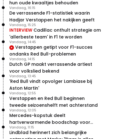
hun oude kwaaltjes behouden
Vandaag, 16:15
De verrassende F1-statistiek waarin
Hadjar Verstappen het nakijken geeft
Vandaag, 15:25
INTERVIEW
Cadillac onthult strategie om
'allerbeste team' in F1 te worden
Vandaag, 14:45
Verstappen getipt voor F1-succes
ondanks Red Bull-problemen
Vandaag, 14:15
Dutch GP maakt verrassende artiest
voor volkslied bekend
Vandaag, 13:45
'Red Bull vindt opvolger Lambiase bij
Aston Martin'
Vandaag, 12:55
Verstappen en Red Bull beginnen
tweede seizoenshelft met achterstand
Vandaag, 12:05
Mercedes-kopstuk deelt
hartverwarmende boodschap voor
Vandaag, 11:15
overstap naar Red Bull
Lindblad herinnert zich belangrijke