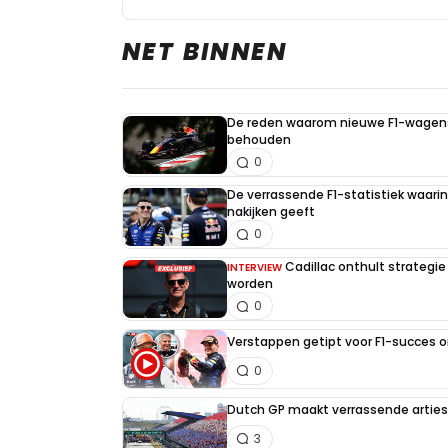
NET BINNEN
De reden waarom nieuwe F1-wagens
behouden
0
De verrassende F1-statistiek waari
nakijken geeft
0
Cadillac onthult strategie
INTERVIEW
worden
0
Verstappen getipt voor F1-succes 
0
Dutch GP maakt verrassende artiest
3