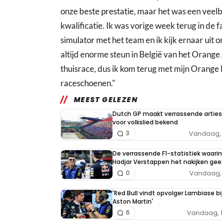
onze beste prestatie, maar het was een veel
kwalificatie. Ik was vorige week terug in de 
simulator met het team en ik kijk ernaar uit
altijd enorme steun in België van het Orange
thuisrace, dus ik kom terug met mijn Orange 
raceschoenen."
MEEST GELEZEN
Dutch GP maakt verrassende arties
voor volkslied bekend
Vandaag, 
3
De verrassende F1-statistiek waarin
Hadjar Verstappen het nakijken gee
Vandaag, 
0
'Red Bull vindt opvolger Lambiase bi
Aston Martin'
Vandaag, 
6