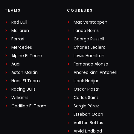
TEAMS
COUREURS
Red Bull
Max Verstappen
McLaren
Lando Norris
Ferrari
George Russell
Mercedes
Charles Leclerc
Alpine F1 Team
Lewis Hamilton
Audi
Fernando Alonso
Aston Martin
Andrea Kimi Antonelli
Haas F1 Team
Isack Hadjar
Racing Bulls
Oscar Piastri
Williams
Carlos Sainz
Cadillac F1 Team
Sergio Pérez
Esteban Ocon
Valtteri Bottas
Arvid Lindblad