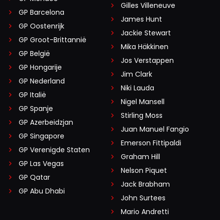
Gilles Villeneuve
GP Barcelona
James Hunt
GP Oostenrijk
Jackie Stewart
GP Groot-Brittannië
Mika Häkkinen
GP België
Jos Verstappen
GP Hongarije
Jim Clark
GP Nederland
Niki Lauda
GP Italië
Nigel Mansell
GP Spanje
Stirling Moss
GP Azerbeidzjan
Juan Manuel Fangio
GP Singapore
Emerson Fittipaldi
GP Verenigde Staten
Graham Hill
GP Las Vegas
Nelson Piquet
GP Qatar
Jack Brabham
GP Abu Dhabi
John Surtees
Mario Andretti