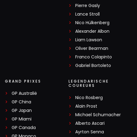
Pierre Gasly
Lance Stroll
Nico Hülkenberg
Alexander Albon
Liam Lawson
Oliver Bearman
Franco Colapinto
Gabriel Bortoleto
GRAND PRIXES
LEGENDARISCHE
COUREURS
GP Australië
Nico Rosberg
GP China
Alain Prost
GP Japan
Michael Schumacher
GP Miami
Alberto Ascari
GP Canada
Ayrton Senna
GP Monaco