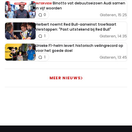
Binotto vat debuutseizoen Audi samen
INTERVIEW
in vijf woorden
Gisteren, 15:25
0
Herbert noemt Red Bull-aanwinst troefkaart
Verstappen: "Past uitstekend bij Red Bull"
Gisteren, 14:35
1
Unieke F1-helm levert historisch veilingrecord op
voor het goede doel
Gisteren, 13:45
1
MEER NIEUWS