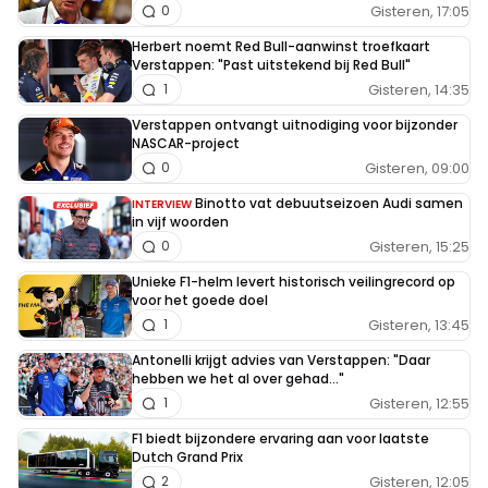
Gisteren, 17:05
0
Herbert noemt Red Bull-aanwinst troefkaart
Verstappen: "Past uitstekend bij Red Bull"
Gisteren, 14:35
1
Verstappen ontvangt uitnodiging voor bijzonder
NASCAR-project
Gisteren, 09:00
0
Binotto vat debuutseizoen Audi samen
INTERVIEW
in vijf woorden
Gisteren, 15:25
0
Unieke F1-helm levert historisch veilingrecord op
voor het goede doel
Gisteren, 13:45
1
Antonelli krijgt advies van Verstappen: "Daar
hebben we het al over gehad..."
Gisteren, 12:55
1
F1 biedt bijzondere ervaring aan voor laatste
Dutch Grand Prix
Gisteren, 12:05
2