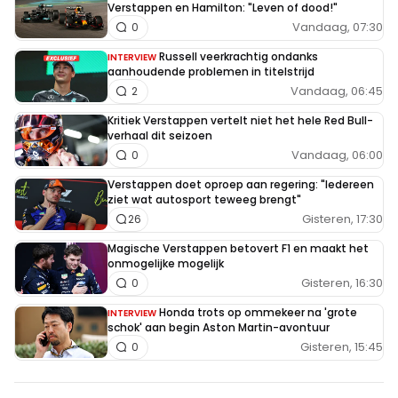
Verstappen en Hamilton: "Leven of dood!"
Vandaag, 07:30
0
Russell veerkrachtig ondanks
INTERVIEW
aanhoudende problemen in titelstrijd
Vandaag, 06:45
2
Kritiek Verstappen vertelt niet het hele Red Bull-
verhaal dit seizoen
Vandaag, 06:00
0
Verstappen doet oproep aan regering: "Iedereen
ziet wat autosport teweeg brengt"
Gisteren, 17:30
26
Magische Verstappen betovert F1 en maakt het
onmogelijke mogelijk
Gisteren, 16:30
0
Honda trots op ommekeer na 'grote
INTERVIEW
schok' aan begin Aston Martin-avontuur
Gisteren, 15:45
0