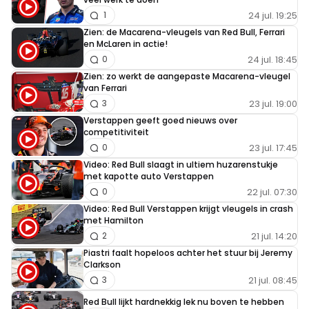
24 jul. 19:25
1
Zien: de Macarena-vleugels van Red Bull, Ferrari
en McLaren in actie!
24 jul. 18:45
0
Zien: zo werkt de aangepaste Macarena-vleugel
van Ferrari
23 jul. 19:00
3
Verstappen geeft goed nieuws over
competitiviteit
23 jul. 17:45
0
Video: Red Bull slaagt in ultiem huzarenstukje
met kapotte auto Verstappen
22 jul. 07:30
0
Video: Red Bull Verstappen krijgt vleugels in crash
met Hamilton
21 jul. 14:20
2
Piastri faalt hopeloos achter het stuur bij Jeremy
Clarkson
21 jul. 08:45
3
Red Bull lijkt hardnekkig lek nu boven te hebben