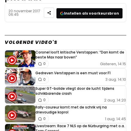
20 november 2017
Instellen als voorkeursbron
06:45
VOLGENDE VIDEO'S
Coronel looft kritische Verstappen: “Dan komt de
beste Max naar boven”
Gisteren, 14:15
0
Gedreven Verstappen is een must voor F1
3 aug. 14:10
0
Super GT-bolide vliegt door de lucht tijdens
schrikbarende crash
2 aug. 14:20
0
Rally-coureur komt met de schrik vrij na
drievoudige koprol
1 aug. 14:45
0
Livestream: Race 7 NLS op de Nürburgring met o.a.
Tom Coronel