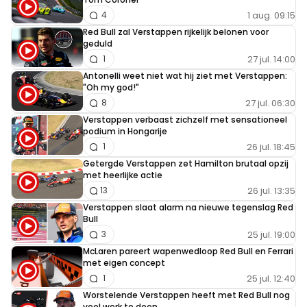
1 aug. 09:15
4
Red Bull zal Verstappen rijkelijk belonen voor
geduld
27 jul. 14:00
1
Antonelli weet niet wat hij ziet met Verstappen:
"Oh my god!"
27 jul. 06:30
8
Verstappen verbaast zichzelf met sensationeel
podium in Hongarije
26 jul. 18:45
1
Getergde Verstappen zet Hamilton brutaal opzij
met heerlijke actie
26 jul. 13:35
13
Verstappen slaat alarm na nieuwe tegenslag Red
Bull
25 jul. 19:00
3
McLaren pareert wapenwedloop Red Bull en Ferrari
met eigen concept
25 jul. 12:40
1
Worstelende Verstappen heeft met Red Bull nog
veel werk te doen