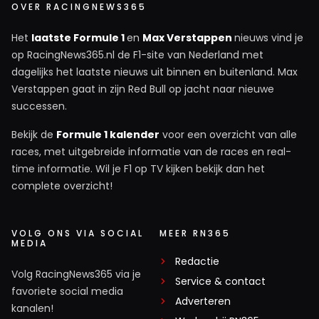
OVER RACINGNEWS365
Het
laatste Formule 1
en
Max Verstappen
nieuws vind je
op RacingNews365.nl de F1-site van Nederland met
dagelijks het laatste nieuws uit binnen en buitenland. Max
Verstappen gaat in zijn Red Bull op jacht naar nieuwe
successen.
Bekijk de
Formule 1 kalender
voor een overzicht van alle
races, met uitgebreide informatie van de races en real-
time informatie. Wil je F1 op TV kijken bekijk dan het
complete overzicht!
VOLG ONS VIA SOCIAL
MEER RN365
MEDIA
Redactie
Volg RacingNews365 via je
Service & contact
favoriete social media
Adverteren
kanalen!