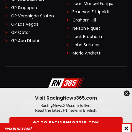
Juan Manuel Fangio
GP Singapore
Emerson Fittipaldi
GP Verenigde Staten
Graham Hill
GP Las Vegas
Nelson Piquet
GP Qatar
Jack Brabham
GP Abu Dhabi
John Surtees
Mario Andretti
Visit RacingNews365.com
Disclaimer
Algemene voorwaarden
RacingNews365.com is live!
Privacy Policy
Created by On Your Marks
Read the latest F1 news in English.
Privacy manager
Kansspeluitingen
GO TO RACINGNEWS365.COM
MAX IN NASCAR?
© 2026 RacingNews365. Alle rechten voorbehouden