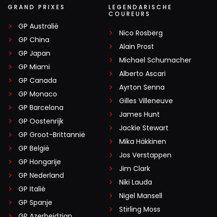
GRAND PRIXES
LEGENDARISCHE
COUREURS
GP Australië
Nico Rosberg
GP China
Alain Prost
GP Japan
Michael Schumacher
GP Miami
Alberto Ascari
GP Canada
Ayrton Senna
GP Monaco
Gilles Villeneuve
GP Barcelona
James Hunt
GP Oostenrijk
Jackie Stewart
GP Groot-Brittannië
Mika Häkkinen
GP België
Jos Verstappen
GP Hongarije
Jim Clark
GP Nederland
Niki Lauda
GP Italië
Nigel Mansell
GP Spanje
Stirling Moss
GP Azerbeidzjan