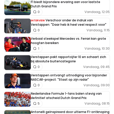
F1 biedt bijzondere ervaring aan voor laatste
Dutch Grand Prix
Vandaag, 12:05
0
Verschoor onder de indruk van
INTERVIEW
Verstappen: "Daar heb ik heel veel respect voor"
Vandaag, 11:15
0
Verbaal steekspel Mercedes vs. Ferrari kan grote
hoogten bereiken
Vandaag, 10:30
1
Verstappen pakt rapportcijfer 10 en schaart zich
bij absolute buitencategorie
Vandaag, 09:45
0
Verstappen ontvangt uitnodiging voor bijzonder
NASCAR-project: "Staat op zijn radar"
Vandaag, 09:00
0
Nederlandse Formule 1-fans balen stevig van
definitief afscheid Dutch Grand Prix
Vandaag, 08:15
5
Antonelli geïnspireerd door ultieme F1-ontknoping