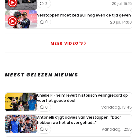
20 jul. 15:15
2
Verstappen moet Red Bull nog even de tijd geven
20 jul. 14:00
0
MEER VIDEO'S
MEEST GELEZEN NIEUWS
Unieke F1-helm levert historisch veilingrecord op
voor het goede doel
Vandaag, 13:45
0
Antonelli krijgt advies van Verstappen: "Daar
hebben we het al over gehad..."
Vandaag, 12:55
0