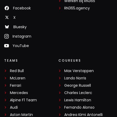
Werken bij RN365
Facebook
RN365.agency
X
Bluesky
Instagram
YouTube
TEAMS
COUREURS
Red Bull
Max Verstappen
McLaren
Lando Norris
Ferrari
George Russell
Mercedes
Charles Leclerc
Alpine F1 Team
Lewis Hamilton
Audi
Fernando Alonso
Aston Martin
Andrea Kimi Antonelli