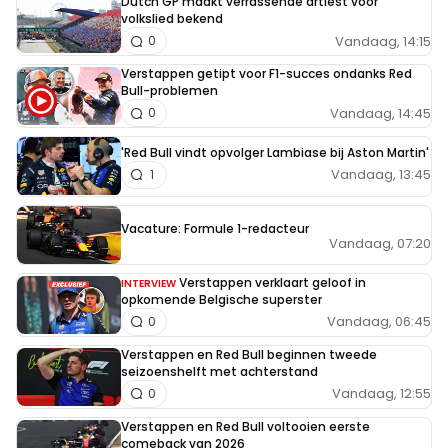
Dutch GP maakt verrassende artiest voor
volkslied bekend
Vandaag, 14:15
0
Verstappen getipt voor F1-succes ondanks Red
Bull-problemen
Vandaag, 14:45
0
'Red Bull vindt opvolger Lambiase bij Aston Martin'
Vandaag, 13:45
1
Vacature: Formule 1-redacteur
Vandaag, 07:20
Verstappen verklaart geloof in
INTERVIEW
opkomende Belgische superster
Vandaag, 06:45
0
Verstappen en Red Bull beginnen tweede
seizoenshelft met achterstand
Vandaag, 12:55
0
Verstappen en Red Bull voltooien eerste
comeback van 2026