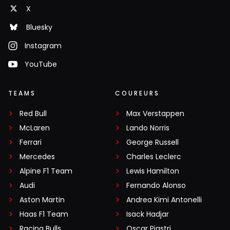
X
Bluesky
Instagram
YouTube
TEAMS
COUREURS
Red Bull
Max Verstappen
McLaren
Lando Norris
Ferrari
George Russell
Mercedes
Charles Leclerc
Alpine F1 Team
Lewis Hamilton
Audi
Fernando Alonso
Aston Martin
Andrea Kimi Antonelli
Haas F1 Team
Isack Hadjar
Racing Bulls
Oscar Piastri