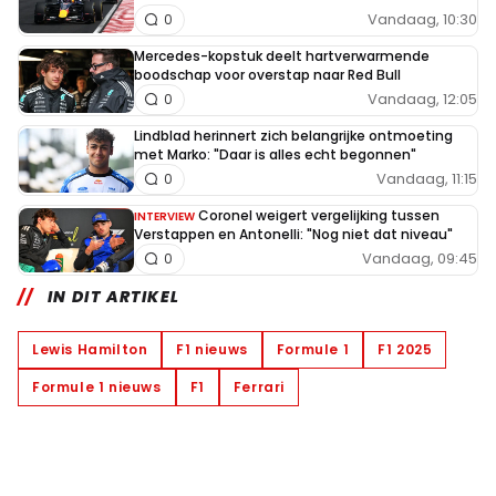
Vandaag, 10:30
0
Mercedes-kopstuk deelt hartverwarmende
boodschap voor overstap naar Red Bull
Vandaag, 12:05
0
Lindblad herinnert zich belangrijke ontmoeting
met Marko: "Daar is alles echt begonnen"
Vandaag, 11:15
0
Coronel weigert vergelijking tussen
INTERVIEW
Verstappen en Antonelli: "Nog niet dat niveau"
Vandaag, 09:45
0
IN DIT ARTIKEL
Lewis Hamilton
F1 nieuws
Formule 1
F1 2025
Formule 1 nieuws
F1
Ferrari