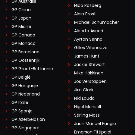
GP Australië
Nico Rosberg
GP China
Alain Prost
GP Japan
Michael Schumacher
GP Miami
Alberto Ascari
GP Canada
Ayrton Senna
GP Monaco
Gilles Villeneuve
GP Barcelona
James Hunt
GP Oostenrijk
Jackie Stewart
GP Groot-Brittannië
Mika Häkkinen
GP België
Jos Verstappen
GP Hongarije
Jim Clark
GP Nederland
Niki Lauda
GP Italië
Nigel Mansell
GP Spanje
Stirling Moss
GP Azerbeidzjan
Juan Manuel Fangio
GP Singapore
Emerson Fittipaldi