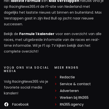
Het
laatste Formule 1
en
Max Verstappen
nieuws vind je
op RacingNews365.nl de F1-site van Nederland met
dagelijks het laatste nieuws uit binnen en buitenland. Max
Verstappen gaat in zijn Red Bull op jacht naar nieuwe
successen.
Bekijk de
Formule 1 kalender
voor een overzicht van alle
races, met uitgebreide informatie van de races en real-
time informatie. Wil je F1 op TV kijken bekijk dan het
complete overzicht!
VOLG ONS VIA SOCIAL
MEER RN365
MEDIA
Redactie
Volg RacingNews365 via je
Service & contact
favoriete social media
Adverteren
kanalen!
Werken bij RN365
Facebook
RN365.agency