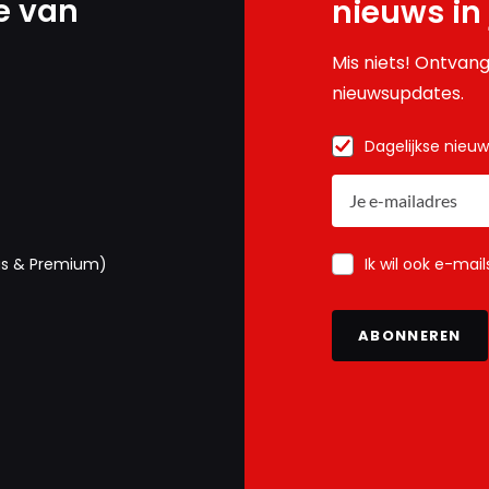
e van
nieuws in
Mis niets! Ontvang
nieuwsupdates.
Dagelijkse nieu
Ik wil ook e-mai
us & Premium)
ABONNEREN