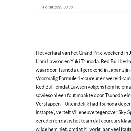
4 april 2025 03:30
Het verhaal van het Grand Prix-weekend in Ja
Liam Lawson en
Yuki Tsunoda
.
Red Bull
beslo
waardoor Tsunoda uitgerekend in Japan zijn
Voormalig Formule 1-coureur en wereldkamp
Red Bull, omdat Lawson volgens hem helemaal
sowieso al een fout maakte door Tsunoda ei
Verstappen
. "Uiteindelijk had Tsunoda degen
instapte", vertelt Villeneuve tegenover Sky Spo
gereden en dat is het team dat coureurs kla
wilde hem niet, omdat hij vorig jaar veel fou