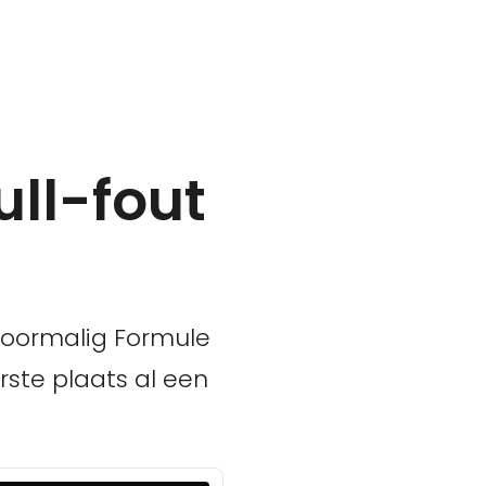
ull-fout
n
 Voormalig Formule
rste plaats al een