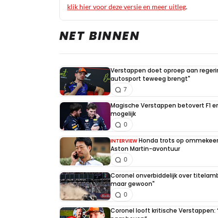
klik hier voor deze versie en meer uitleg
.
NET BINNEN
Verstappen doet oproep aan regerin
autosport teweeg brengt"
7
Magische Verstappen betovert F1 e
mogelijk
0
Honda trots op ommekeer 
INTERVIEW
Aston Martin-avontuur
0
Coronel onverbiddelijk over titelambi
maar gewoon"
0
Coronel looft kritische Verstappen