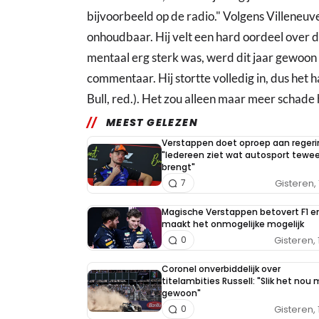
bijvoorbeeld op de radio." Volgens Villeneu
onhoudbaar. Hij velt een hard oordeel over 
mentaal erg sterk was, werd dit jaar gewoon 
commentaar. Hij stortte volledig in, dus het
Bull, red.). Het zou alleen maar meer schad
MEEST GELEZEN
Verstappen doet oproep aan regeri
"Iedereen ziet wat autosport tewe
brengt"
Gisteren, 
7
Magische Verstappen betovert F1 e
maakt het onmogelijke mogelijk
Gisteren, 
0
Coronel onverbiddelijk over
titelambities Russell: "Slik het nou
gewoon"
Gisteren, 
0