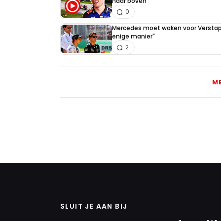
naar boven”
0
Mercedes moet waken voor Verstapp
enige manier"
2
M
SLUIT JE AAN BIJ