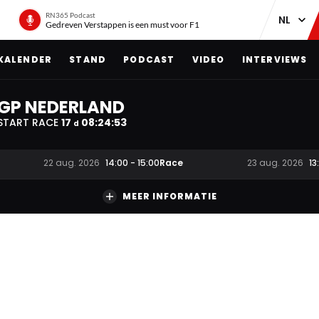
RN365 Podcast
Gedreven Verstappen is een must voor F1
KALENDER
STAND
PODCAST
VIDEO
INTERVIEWS
GP NEDERLAND
START RACE
17
08
:
24
:
52
d
Race
22 aug. 2026
14:00
-
15:00
23 aug. 2026
13
MEER INFORMATIE