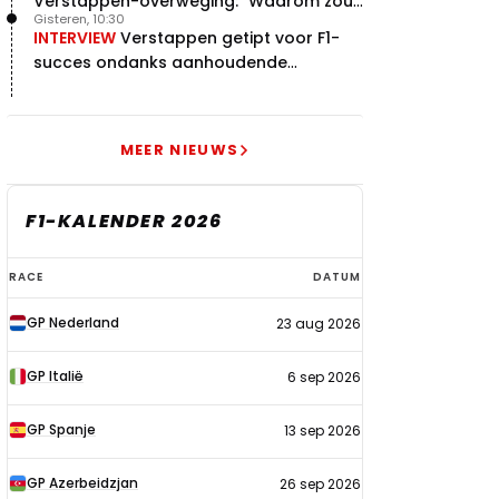
Verstappen-overweging: "Waarom zou
Gisteren, 10:30
je?"
INTERVIEW
Verstappen getipt voor F1-
succes ondanks aanhoudende
problemen
MEER NIEUWS
F1-KALENDER 2026
F1-
RACE
DATUM
kalender
GP Nederland
23 aug 2026
2026
GP Italië
6 sep 2026
GP Spanje
13 sep 2026
GP Azerbeidzjan
26 sep 2026