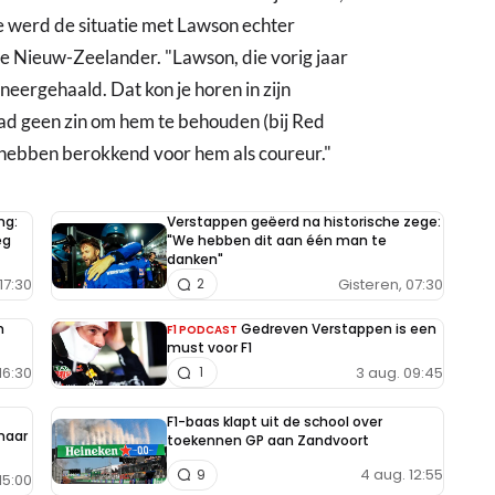
ve werd de situatie met Lawson echter
de Nieuw-Zeelander. "Lawson, die vorig jaar
neergehaald. Dat kon je horen in zijn
 had geen zin om hem te behouden (bij Red
e hebben berokkend voor hem als coureur."
ng:
Verstappen geëerd na historische zege:
eg
"We hebben dit aan één man te
danken"
17:30
Gisteren, 07:30
2
n
Gedreven Verstappen is een
F1 PODCAST
must voor F1
16:30
3 aug. 09:45
1
F1-baas klapt uit de school over
 maar
toekennen GP aan Zandvoort
4 aug. 12:55
9
15:00