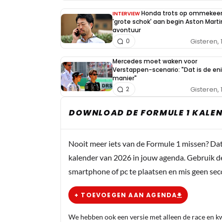
Honda trots op ommekeer
INTERVIEW
'grote schok' aan begin Aston Marti
avontuur
Gisteren, 
0
Mercedes moet waken voor
Verstappen-scenario: "Dat is de en
manier"
Gisteren, 
2
DOWNLOAD DE FORMULE 1 KALEN
Nooit meer iets van de Formule 1 missen? Da
kalender van 2026 in jouw agenda. Gebruik d
smartphone of pc te plaatsen en mis geen se
+ TOEVOEGEN AAN AGENDA
We hebben ook een versie met alleen de race en kwa