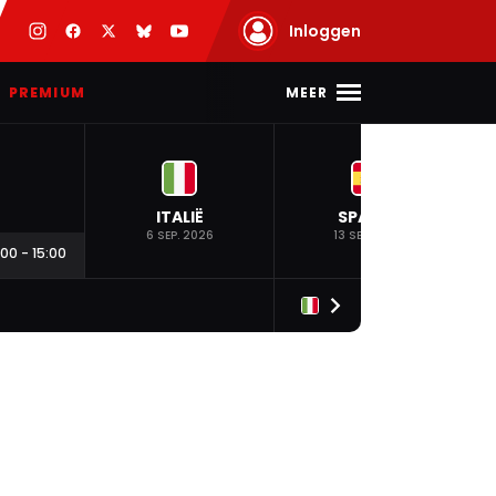
Inloggen
MEER
PREMIUM
ITALIË
SPANJE
6 SEP. 2026
13 SEP. 2026
:00
-
15:00