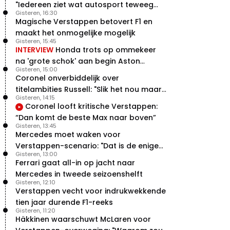
"Iedereen ziet wat autosport teweeg
Gisteren, 16:30
brengt"
Magische Verstappen betovert F1 en
maakt het onmogelijke mogelijk
Gisteren, 15:45
INTERVIEW
Honda trots op ommekeer
na 'grote schok' aan begin Aston
Gisteren, 15:00
Martin-avontuur
Coronel onverbiddelijk over
titelambities Russell: "Slik het nou maar
Gisteren, 14:15
gewoon"
Coronel looft kritische Verstappen:
“Dan komt de beste Max naar boven”
Gisteren, 13:45
Mercedes moet waken voor
Verstappen-scenario: "Dat is de enige
Gisteren, 13:00
manier"
Ferrari gaat all-in op jacht naar
Mercedes in tweede seizoenshelft
Gisteren, 12:10
Verstappen vecht voor indrukwekkende
tien jaar durende F1-reeks
Gisteren, 11:20
Häkkinen waarschuwt McLaren voor