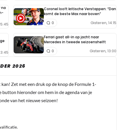
 na
Coronel looft kritische Verstappen: “Dan
n-
komt de beste Max naar boven”
Gisteren, 14:15
0
15:45
Ferrari gaat all-in op jacht naar
ige
Mercedes in tweede seizoenshelft
Gisteren, 13:00
0
13:45
DER 2026
t kan! Zet met een druk op de knop de Formule 1-
e button hieronder om hem in de agenda van je
conde van het nieuwe seizoen!
lificatie.