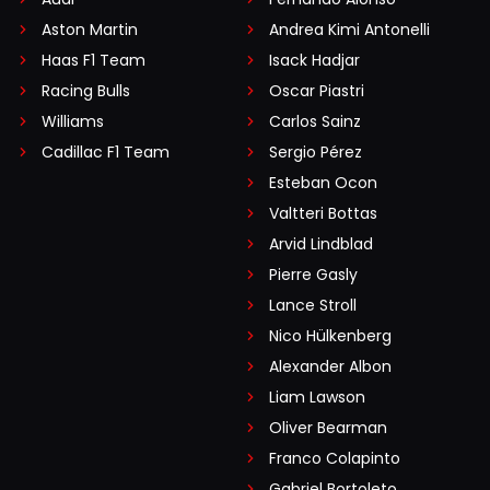
Aston Martin
Andrea Kimi Antonelli
Haas F1 Team
Isack Hadjar
Racing Bulls
Oscar Piastri
Williams
Carlos Sainz
Cadillac F1 Team
Sergio Pérez
Esteban Ocon
Valtteri Bottas
Arvid Lindblad
Pierre Gasly
Lance Stroll
Nico Hülkenberg
Alexander Albon
Liam Lawson
Oliver Bearman
Franco Colapinto
Gabriel Bortoleto