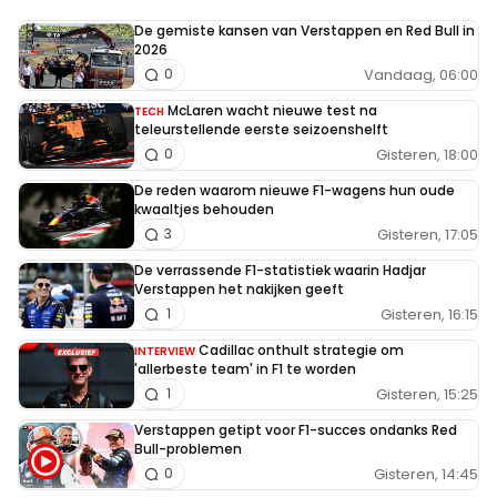
De gemiste kansen van Verstappen en Red Bull in
2026
Vandaag, 06:00
0
McLaren wacht nieuwe test na
TECH
teleurstellende eerste seizoenshelft
Gisteren, 18:00
0
De reden waarom nieuwe F1-wagens hun oude
kwaaltjes behouden
Gisteren, 17:05
3
De verrassende F1-statistiek waarin Hadjar
Verstappen het nakijken geeft
Gisteren, 16:15
1
Cadillac onthult strategie om
INTERVIEW
'allerbeste team' in F1 te worden
Gisteren, 15:25
1
Verstappen getipt voor F1-succes ondanks Red
Bull-problemen
Gisteren, 14:45
0