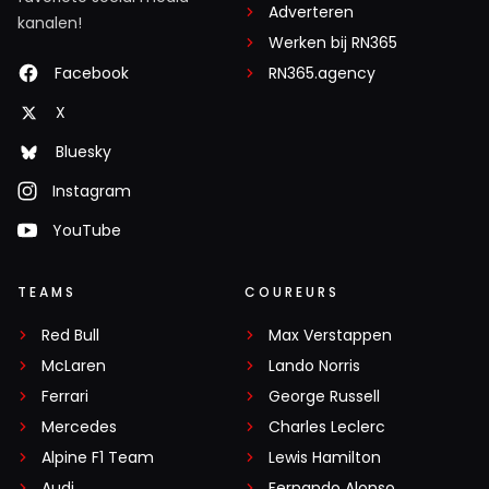
Adverteren
kanalen!
Werken bij RN365
Facebook
RN365.agency
X
Bluesky
Instagram
YouTube
TEAMS
COUREURS
Red Bull
Max Verstappen
McLaren
Lando Norris
Ferrari
George Russell
Mercedes
Charles Leclerc
Alpine F1 Team
Lewis Hamilton
Audi
Fernando Alonso