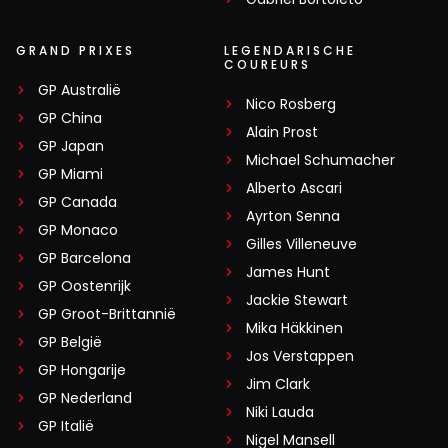
GRAND PRIXES
LEGENDARISCHE
COUREURS
GP Australië
Nico Rosberg
GP China
Alain Prost
GP Japan
Michael Schumacher
GP Miami
Alberto Ascari
GP Canada
Ayrton Senna
GP Monaco
Gilles Villeneuve
GP Barcelona
James Hunt
GP Oostenrijk
Jackie Stewart
GP Groot-Brittannië
Mika Häkkinen
GP België
Jos Verstappen
GP Hongarije
Jim Clark
GP Nederland
Niki Lauda
GP Italië
Nigel Mansell