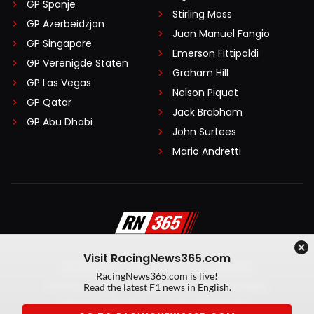
GP Spanje
Stirling Moss
GP Azerbeidzjan
Juan Manuel Fangio
GP Singapore
Emerson Fittipaldi
GP Verenigde Staten
Graham Hill
GP Las Vegas
Nelson Piquet
GP Qatar
Jack Brabham
GP Abu Dhabi
John Surtees
Mario Andretti
Visit RacingNews365.com
Disclaimer
Algemene voorwaarden
RacingNews365.com is live!
Privacy Policy
Created by On Your Marks
Read the latest F1 news in English.
Privacy manager
Kansspeluitingen