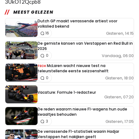
3UkOT2Qcpb8
MEEST GELEZEN
Dutch GP maakt verrassende artiest voor
volkslied bekend
Gisteren, 14:15
16
De gemiste kansen van Verstappen en Red Bull in
2026
Vandaag, 06:00
0
McLaren wacht nieuwe test na
TECH
teleurstellende eerste seizoenshelft
Gisteren, 18:00
0
Vacature: Formule 1-redacteur
Gisteren, 07:20
De reden waarom nieuwe F1-wagens hun oude
kwaaltjes behouden
Gisteren, 17:05
3
De verrassende F1-statistiek waarin Hadjar
Verstappen het nakijken geeft