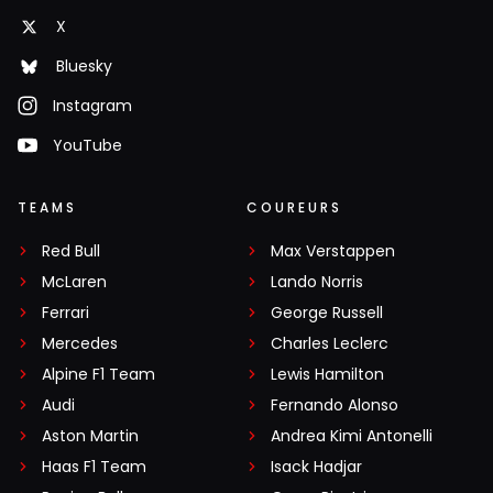
X
Bluesky
Instagram
YouTube
TEAMS
COUREURS
Red Bull
Max Verstappen
McLaren
Lando Norris
Ferrari
George Russell
Mercedes
Charles Leclerc
Alpine F1 Team
Lewis Hamilton
Audi
Fernando Alonso
Aston Martin
Andrea Kimi Antonelli
Haas F1 Team
Isack Hadjar