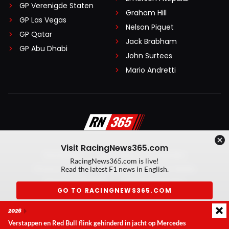
GP Verenigde Staten
Graham Hill
GP Las Vegas
Nelson Piquet
GP Qatar
Jack Brabham
GP Abu Dhabi
John Surtees
Mario Andretti
Visit RacingNews365.com
Disclaimer
Algemene voorwaarden
RacingNews365.com is live!
Privacy Policy
Created by On Your Marks
Read the latest F1 news in English.
Privacy manager
Kansspeluitingen
GO TO RACINGNEWS365.COM
© 2026 RacingNews365. Alle rechten voorbehouden
2026
Don't show again
Verstappen en Red Bull flink gehinderd in jacht op Mercedes