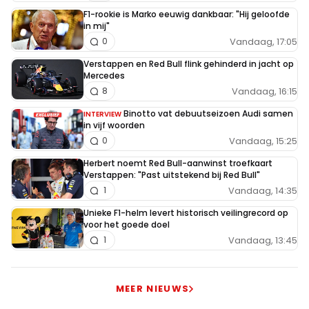
F1-rookie is Marko eeuwig dankbaar: "Hij geloofde
in mij"
Vandaag, 17:05
0
Verstappen en Red Bull flink gehinderd in jacht op
Mercedes
Vandaag, 16:15
8
Binotto vat debuutseizoen Audi samen
INTERVIEW
in vijf woorden
Vandaag, 15:25
0
Herbert noemt Red Bull-aanwinst troefkaart
Verstappen: "Past uitstekend bij Red Bull"
Vandaag, 14:35
1
Unieke F1-helm levert historisch veilingrecord op
voor het goede doel
Vandaag, 13:45
1
MEER NIEUWS