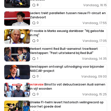
Vandaag, 16:15
8
Leclerc trekt parallellen tussen nieuw F1-circuit en
Zandvoort
Vandaag, 17:55
0
F1-rookie is Marko eeuwig dankbaar: "Hij geloofde
in mij"
Vandaag, 17:05
0
Herbert noemt Red Bull-aanwinst troefkaart
Verstappen: "Past uitstekend bij Red Bull"
Vandaag, 14:35
1
Verstappen ontvangt uitnodiging voor bijzonder
NASCAR-project
Vandaag, 09:00
0
Binotto vat debuutseizoen Audi samen
INTERVIEW
in vijf woorden
Vandaag, 15:25
0
Unieke F1-helm levert historisch veilingrecord op
voor het goede doel