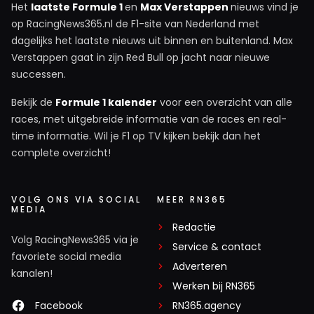
Het
laatste Formule 1
en
Max Verstappen
nieuws vind je
op RacingNews365.nl de F1-site van Nederland met
dagelijks het laatste nieuws uit binnen en buitenland. Max
Verstappen gaat in zijn Red Bull op jacht naar nieuwe
successen.
Bekijk de
Formule 1 kalender
voor een overzicht van alle
races, met uitgebreide informatie van de races en real-
time informatie. Wil je F1 op TV kijken bekijk dan het
complete overzicht!
VOLG ONS VIA SOCIAL
MEER RN365
MEDIA
Redactie
Volg RacingNews365 via je
Service & contact
favoriete social media
Adverteren
kanalen!
Werken bij RN365
Facebook
RN365.agency