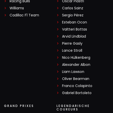
Racing Bulls
Oscar Piastri
Williams
Carlos Sainz
Cadillac F1 Team
Sergio Pérez
Esteban Ocon
Valtteri Bottas
Arvid Lindblad
Pierre Gasly
Lance Stroll
Nico Hülkenberg
Alexander Albon
Liam Lawson
Oliver Bearman
Franco Colapinto
Gabriel Bortoleto
GRAND PRIXES
LEGENDARISCHE
COUREURS