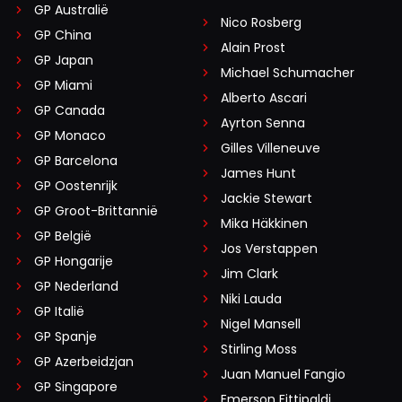
GP Australië
Nico Rosberg
GP China
Alain Prost
GP Japan
Michael Schumacher
GP Miami
Alberto Ascari
GP Canada
Ayrton Senna
GP Monaco
Gilles Villeneuve
GP Barcelona
James Hunt
GP Oostenrijk
Jackie Stewart
GP Groot-Brittannië
Mika Häkkinen
GP België
Jos Verstappen
GP Hongarije
Jim Clark
GP Nederland
Niki Lauda
GP Italië
Nigel Mansell
GP Spanje
Stirling Moss
GP Azerbeidzjan
Juan Manuel Fangio
GP Singapore
Emerson Fittipaldi