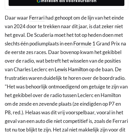
Instellen als voorkeursbron
Daar waar
Ferrari
had gehoopt om de lijn van het einde
van 2024 door te trekken naar dit jaar, is dat zeker niet
het geval. De Scuderia moet het tot op heden doen met
slechts één podiumplaats in een
Formule 1
Grand Prix na
de eerste zes races. Daar bovenop kwam het gekibbel
over de radio, wat betreft het wisselen van de posities
van Charles Leclerc en
Lewis Hamilton
op de baan. De
frustraties waren duidelijk te horen over de boordradio.
"Het was behoorlijk ontmoedigend om getuige te zijn van
het gekibbel over de radio tussen Leclerc en Hamilton
om de zesde en zevende plaats (ze eindigden op P7 en
P8, red.). Helaas was dit vrij voorspelbaar, vooral in het
geval van een auto die niet competitief is, zoals de Ferrari
tot nu toe blijkt te zijn. Het zal niet makkelijk zijn voor dit