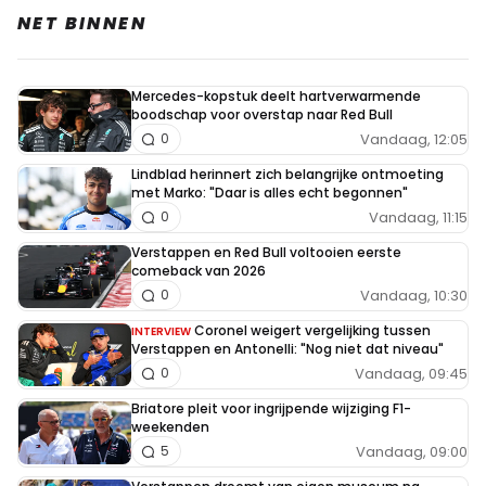
NET BINNEN
Mercedes-kopstuk deelt hartverwarmende
boodschap voor overstap naar Red Bull
Vandaag, 12:05
0
Lindblad herinnert zich belangrijke ontmoeting
met Marko: "Daar is alles echt begonnen"
Vandaag, 11:15
0
Verstappen en Red Bull voltooien eerste
comeback van 2026
Vandaag, 10:30
0
Coronel weigert vergelijking tussen
INTERVIEW
Verstappen en Antonelli: "Nog niet dat niveau"
Vandaag, 09:45
0
Briatore pleit voor ingrijpende wijziging F1-
weekenden
Vandaag, 09:00
5