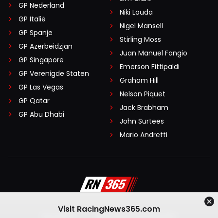
GP Nederland
Niki Lauda
GP Italië
Nigel Mansell
GP Spanje
Stirling Moss
GP Azerbeidzjan
Juan Manuel Fangio
GP Singapore
Emerson Fittipaldi
GP Verenigde Staten
Graham Hill
GP Las Vegas
Nelson Piquet
GP Qatar
Jack Brabham
GP Abu Dhabi
John Surtees
Mario Andretti
Visit RacingNews365.com
Disclaimer
Algemene voorwaarden