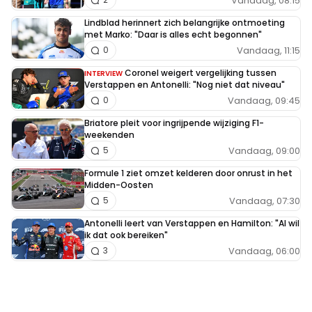
Vandaag, 08:15
Lindblad herinnert zich belangrijke ontmoeting
met Marko: "Daar is alles echt begonnen"
Vandaag, 11:15
0
Coronel weigert vergelijking tussen
INTERVIEW
Verstappen en Antonelli: "Nog niet dat niveau"
Vandaag, 09:45
0
Briatore pleit voor ingrijpende wijziging F1-
weekenden
Vandaag, 09:00
5
Formule 1 ziet omzet kelderen door onrust in het
Midden-Oosten
Vandaag, 07:30
5
Antonelli leert van Verstappen en Hamilton: "Al wil
ik dat ook bereiken"
Vandaag, 06:00
3