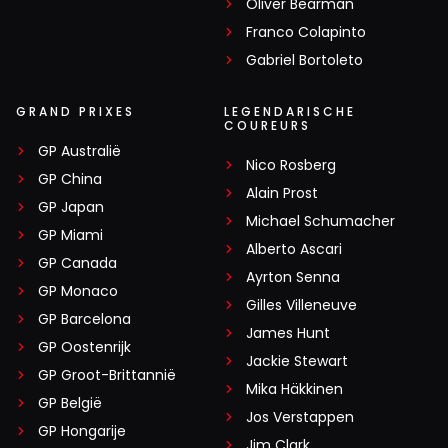
Oliver Bearman
Franco Colapinto
Gabriel Bortoleto
GRAND PRIXES
LEGENDARISCHE
COUREURS
GP Australië
Nico Rosberg
GP China
Alain Prost
GP Japan
Michael Schumacher
GP Miami
Alberto Ascari
GP Canada
Ayrton Senna
GP Monaco
Gilles Villeneuve
GP Barcelona
James Hunt
GP Oostenrijk
Jackie Stewart
GP Groot-Brittannië
Mika Häkkinen
GP België
Jos Verstappen
GP Hongarije
Jim Clark