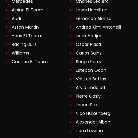
Mercedes
Charles Leclerc
Alpine F1 Team
Lewis Hamilton
Audi
Fernando Alonso
Aston Martin
Andrea Kimi Antonelli
Haas F1 Team
Isack Hadjar
Racing Bulls
Oscar Piastri
Williams
Carlos Sainz
Cadillac F1 Team
Sergio Pérez
Esteban Ocon
Valtteri Bottas
Arvid Lindblad
Pierre Gasly
Lance Stroll
Nico Hülkenberg
Alexander Albon
Liam Lawson