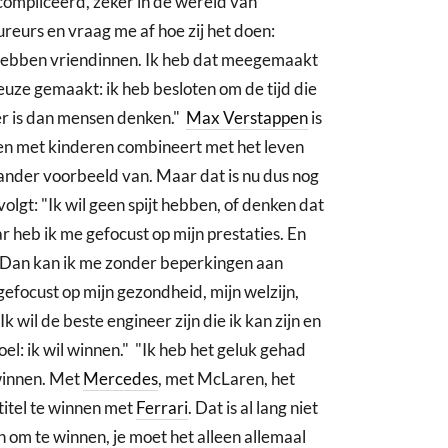
 gecompliceerd, zeker in de wereld van
reurs en vraag me af hoe zij het doen:
hebben vriendinnen. Ik heb dat meegemaakt
keuze gemaakt: ik heb besloten om de tijd die
ter is dan mensen denken."
Max Verstappen
is
en met kinderen combineert met het leven
 ander voorbeeld van. Maar dat is nu dus nog
lgt: "Ik wil geen spijt hebben, of denken dat
r heb ik me gefocust op mijn prestaties. En
il. Dan kan ik me zonder beperkingen aan
 gefocust op mijn gezondheid, mijn welzijn,
k wil de beste engineer zijn die ik kan zijn en
el: ik wil winnen." "Ik heb het geluk gehad
winnen. Met
Mercedes
, met McLaren, het
titel te winnen met
Ferrari
. Dat is al lang niet
n om te winnen, je moet het alleen allemaal