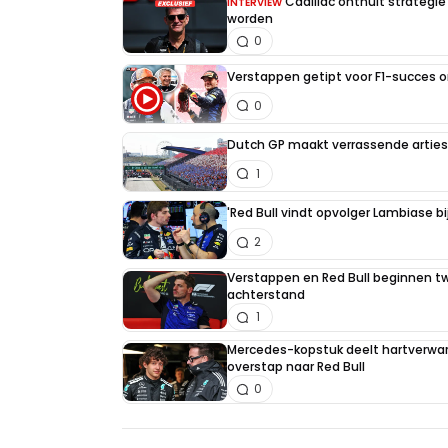
Cadillac onthult strategie
INTERVIEW
worden
0
Verstappen getipt voor F1-succes 
0
Dutch GP maakt verrassende artiest
1
'Red Bull vindt opvolger Lambiase bi
2
Verstappen en Red Bull beginnen t
achterstand
1
Mercedes-kopstuk deelt hartverw
overstap naar Red Bull
0