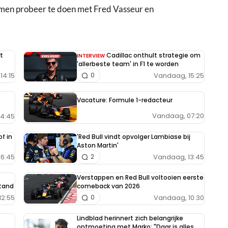
rmen probeer te doen met Fred Vasseur en
t
Cadillac onthult strategie om
INTERVIEW
'allerbeste team' in F1 te worden
14:15
Vandaag, 15:25
0
Vacature: Formule 1-redacteur
Vandaag, 07:20
14:45
f in
'Red Bull vindt opvolger Lambiase bij
Aston Martin'
6:45
Vandaag, 13:45
2
Verstappen en Red Bull voltooien eerste
tand
comeback van 2026
12:55
Vandaag, 10:30
0
Lindblad herinnert zich belangrijke
ontmoeting met Marko: "Daar is alles