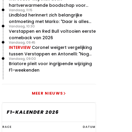
hartverwarmende boodschap voor
Vandaag, 11:15
overstap naar Red Bull
Lindblad herinnert zich belangrijke
ontmoeting met Marko: "Daar is alles
Vandaag, 10:30
echt begonnen"
Verstappen en Red Bull voltooien eerste
comeback van 2026
Vandaag, 09:45
INTERVIEW
Coronel weigert vergelijking
tussen Verstappen en Antonelli: "Nog
Vandaag, 09:00
niet dat niveau"
Briatore pleit voor ingrijpende wijziging
F1-weekenden
MEER NIEUWS
F1-KALENDER 2026
F1-
RACE
DATUM