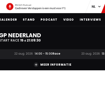
RN365 Podcast
Gedreven Verstappen is een must voor F1
KALENDER
STAND
PODCAST
VIDEO
INTERVIEWS
GP NEDERLAND
START RACE
15
21
:
09
:
29
d
Race
22 aug. 2026
14:00
-
15:00
23 aug. 2026
13
MEER INFORMATIE