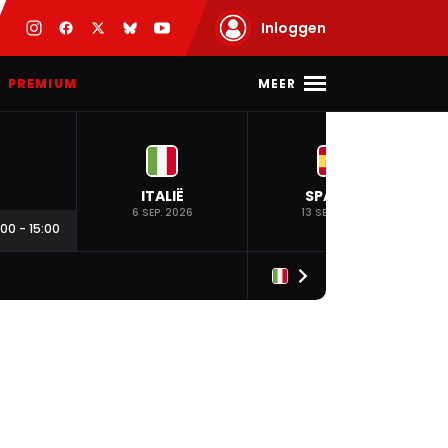
Inloggen
MEER
PREMIUM
ITALIË
SPANJE
6 SEP. 2026
13 SEP. 2026
:00
-
15:00