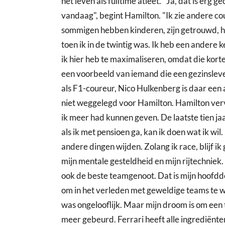
het leven als fulltime atleet. "Ja, dat is erg
vandaag", begint Hamilton. "Ik zie andere cou
sommigen hebben kinderen, zijn getrouwd, 
toen ik in de twintig was. Ik heb een andere 
ik hier heb te maximaliseren, omdat die kor
een voorbeeld van iemand die een gezinslev
als F1-coureur, Nico Hulkenberg is daar een
niet weggelegd voor Hamilton. Hamilton vervo
ik meer had kunnen geven. De laatste tien jaa
als ik met pensioen ga, kan ik doen wat ik w
andere dingen wijden. Zolang ik race, blijf ik
mijn mentale gesteldheid en mijn rijtechniek. I
ook de beste teamgenoot. Dat is mijn hoofddo
om in het verleden met geweldige teams te 
was ongelooflijk. Maar mijn droom is om een 
meer gebeurd. Ferrari heeft alle ingrediënte