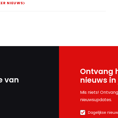
EER NIEUWS
Ontvang h
e van
nieuws in
Mis niets! Ontvang
nieuwsupdates.
Dagelijkse nieu