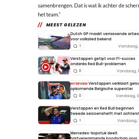
samenbrengen. Dat is wat ik achter de sche
het team."
MEEST GELEZEN
Dutch GP maakt verrassende arties
voor volkslied bekend
Vandaag, 
1
Verstappen getipt voor F1-succes
ondanks Red Bull-problemen
Vandaag, 
0
Verstappen verklaart geloo
INTERVIEW
opkomende Belgische superster
Vandaag, 0
0
Verstappen en Red Bull beginnen
tweede seizoenshelft met achters
Vandaag, 
1
Mercedes-kopstuk deelt
hartverwarmende boodschap voor