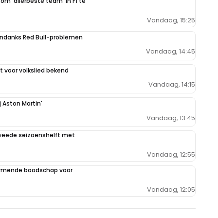
 om 'allerbeste team' in F1 te
Vandaag, 15:25
ondanks Red Bull-problemen
Vandaag, 14:45
 voor volkslied bekend
Vandaag, 14:15
j Aston Martin'
Vandaag, 13:45
weede seizoenshelft met
Vandaag, 12:55
armende boodschap voor
Vandaag, 12:05