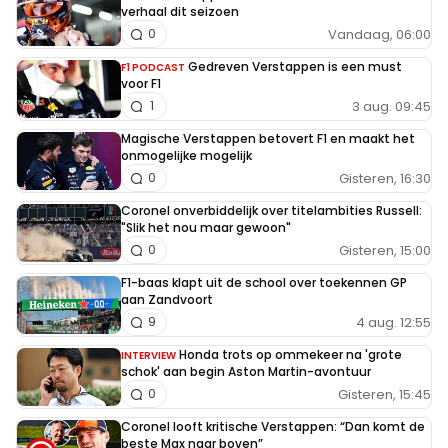
verhaal dit seizoen
Vandaag, 06:00
0
Gedreven Verstappen is een must
F1 PODCAST
voor F1
3 aug. 09:45
1
Magische Verstappen betovert F1 en maakt het
onmogelijke mogelijk
Gisteren, 16:30
0
Coronel onverbiddelijk over titelambities Russell:
"Slik het nou maar gewoon"
Gisteren, 15:00
0
F1-baas klapt uit de school over toekennen GP
aan Zandvoort
4 aug. 12:55
9
Honda trots op ommekeer na 'grote
INTERVIEW
schok' aan begin Aston Martin-avontuur
Gisteren, 15:45
0
Coronel looft kritische Verstappen: “Dan komt de
beste Max naar boven”