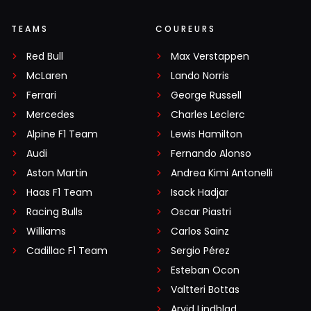
TEAMS
COUREURS
Red Bull
Max Verstappen
McLaren
Lando Norris
Ferrari
George Russell
Mercedes
Charles Leclerc
Alpine F1 Team
Lewis Hamilton
Audi
Fernando Alonso
Aston Martin
Andrea Kimi Antonelli
Haas F1 Team
Isack Hadjar
Racing Bulls
Oscar Piastri
Williams
Carlos Sainz
Cadillac F1 Team
Sergio Pérez
Esteban Ocon
Valtteri Bottas
Arvid Lindblad