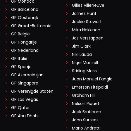
GP Monaco
Gilles Villeneuve
GP Barcelona
James Hunt
GP Oostenrijk
Jackie Stewart
GP Groot-Brittannië
Mika Häkkinen
GP België
Jos Verstappen
GP Hongarije
Jim Clark
GP Nederland
Niki Lauda
GP Italië
Nigel Mansell
GP Spanje
Stirling Moss
GP Azerbeidzjan
Juan Manuel Fangio
GP Singapore
Emerson Fittipaldi
GP Verenigde Staten
Graham Hill
GP Las Vegas
Nelson Piquet
GP Qatar
Jack Brabham
GP Abu Dhabi
John Surtees
Mario Andretti