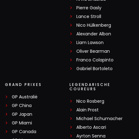
Pierre Gasly
Lance Stroll
Nico Hülkenberg
Alexander Albon
Liam Lawson
Oliver Bearman
Franco Colapinto
Gabriel Bortoleto
GRAND PRIXES
LEGENDARISCHE
COUREURS
GP Australië
Nico Rosberg
GP China
Alain Prost
GP Japan
Michael Schumacher
GP Miami
Alberto Ascari
GP Canada
Ayrton Senna