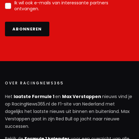
Ik wil ook e-mails van interessante partners
ontvangen.
ABONNEREN
OVER RACINGNEWS365
Het
laatste Formule 1
en
Max Verstappen
nieuws vind je
op RacingNews365.nl de F1-site van Nederland met
dagelijks het laatste nieuws uit binnen en buitenland. Max
Verstappen gaat in zijn Red Bull op jacht naar nieuwe
successen.
Bekijk de
Formule 1 kalender
voor een overzicht van alle