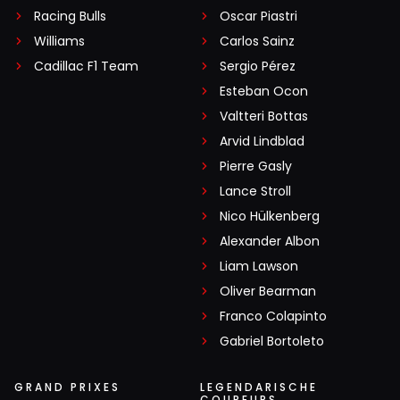
Racing Bulls
Oscar Piastri
Williams
Carlos Sainz
Cadillac F1 Team
Sergio Pérez
Esteban Ocon
Valtteri Bottas
Arvid Lindblad
Pierre Gasly
Lance Stroll
Nico Hülkenberg
Alexander Albon
Liam Lawson
Oliver Bearman
Franco Colapinto
Gabriel Bortoleto
GRAND PRIXES
LEGENDARISCHE
COUREURS