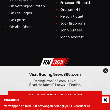
Emerson Fittipaldi
GP Verenigde Staten
Graham Hill
GP Las Vegas
Nelson Piquet
GP Qatar
Jack Brabham
GP Abu Dhabi
John Surtees
Mario Andretti
Visit RacingNews365.com
Disclaimer
Algemene voorwaarden
RacingNews365.com is live!
Privacy Policy
Created by On Your Marks
Read the latest F1 news in English.
Privacy manager
Kansspeluitingen
GO TO RACINGNEWS365.COM
VOORDELIG!
© 2026 RacingNews365. Alle rechten voorbehouden
Verstappen en Red Bull ontvangen belangrijk F1-voordeel na
Don't show again