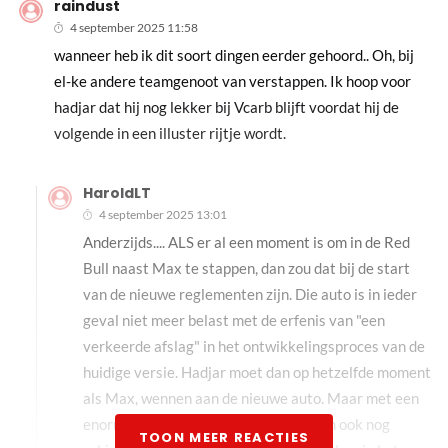
raindust
4 september 2025 11:58
wanneer heb ik dit soort dingen eerder gehoord.. Oh, bij
el-ke andere teamgenoot van verstappen. Ik hoop voor
hadjar dat hij nog lekker bij Vcarb blijft voordat hij de
volgende in een illuster rijtje wordt.
HaroldLT
4 september 2025 13:01
Anderzijds.... ALS er al een moment is om in de Red
Bull naast Max te stappen, dan zou dat bij de start
van de nieuwe reglementen zijn. Die auto is in ieder
geval niet meer belast met de erfenis van "een
verkeerde afslag" in het ontwikkelingsproces van de
huidige versie. Hadjar moet dan op hetzelfde moment
als Max, wennen aan de nieuwe auto. Maar met een
enorme gewenningsachterstand in een ook nog
TOON MEER REACTIES