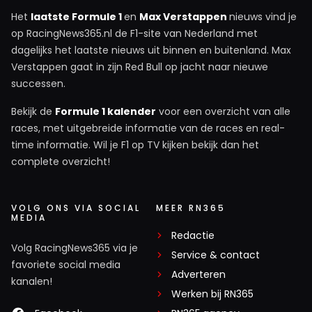
Het
laatste Formule 1
en
Max Verstappen
nieuws vind je
op RacingNews365.nl de F1-site van Nederland met
dagelijks het laatste nieuws uit binnen en buitenland. Max
Verstappen gaat in zijn Red Bull op jacht naar nieuwe
successen.
Bekijk de
Formule 1 kalender
voor een overzicht van alle
races, met uitgebreide informatie van de races en real-
time informatie. Wil je F1 op TV kijken bekijk dan het
complete overzicht!
VOLG ONS VIA SOCIAL
MEER RN365
MEDIA
Redactie
Volg RacingNews365 via je
Service & contact
favoriete social media
Adverteren
kanalen!
Werken bij RN365