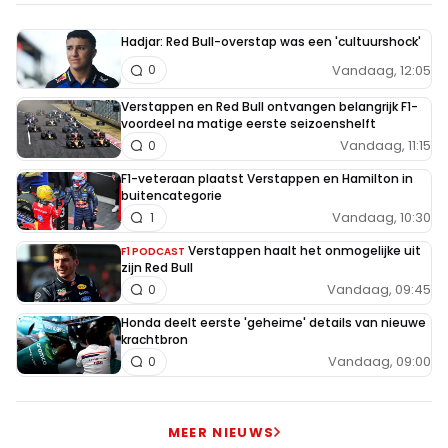
diegene het onverwacht goed doet ben je je plekje kwijt.
Hadjar: Red Bull-overstap was een 'cultuurshock'
Vandaag, 12:05
0
Dit bericht is aangepast op:
4-09
Verstappen en Red Bull ontvangen belangrijk F1-
voordeel na matige eerste seizoenshelft
Vandaag, 11:15
0
F1-veteraan plaatst Verstappen en Hamilton in
buitencategorie
Vandaag, 10:30
1
Verstappen haalt het onmogelijke uit
F1 PODCAST
zijn Red Bull
Vandaag, 09:45
0
Honda deelt eerste 'geheime' details van nieuwe
krachtbron
Vandaag, 09:00
0
MEER NIEUWS