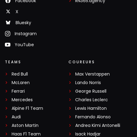
Facebook
RN365.agency
X
Bluesky
Instagram
YouTube
TEAMS
COUREURS
Red Bull
Max Verstappen
McLaren
Lando Norris
Ferrari
George Russell
Mercedes
Charles Leclerc
Alpine F1 Team
Lewis Hamilton
Audi
Fernando Alonso
Aston Martin
Andrea Kimi Antonelli
Haas F1 Team
Isack Hadjar