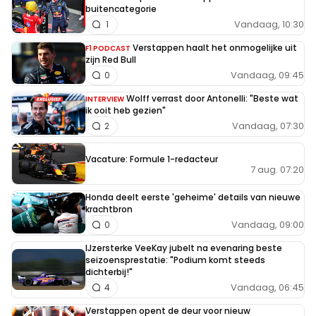
buitencategorie
Vandaag, 10:30
1
Verstappen haalt het onmogelijke uit
F1 PODCAST
zijn Red Bull
Vandaag, 09:45
0
Wolff verrast door Antonelli: "Beste wat
INTERVIEW
ik ooit heb gezien"
Vandaag, 07:30
2
Vacature: Formule 1-redacteur
7 aug. 07:20
Honda deelt eerste 'geheime' details van nieuwe
krachtbron
Vandaag, 09:00
0
IJzersterke VeeKay jubelt na evenaring beste
seizoensprestatie: "Podium komt steeds
dichterbij!"
Vandaag, 06:45
4
Verstappen opent de deur voor nieuw