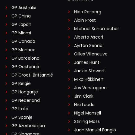
GP Australië
Nico Rosberg
GP China
Alain Prost
GP Japan
Michael Schumacher
GP Miami
Alberto Ascari
GP Canada
Ayrton Senna
GP Monaco
Gilles Villeneuve
GP Barcelona
James Hunt
GP Oostenrijk
Jackie Stewart
GP Groot-Brittannië
Mika Häkkinen
GP België
Jos Verstappen
GP Hongarije
Jim Clark
GP Nederland
Niki Lauda
GP Italië
Nigel Mansell
GP Spanje
Stirling Moss
GP Azerbeidzjan
Juan Manuel Fangio
GP Singapore