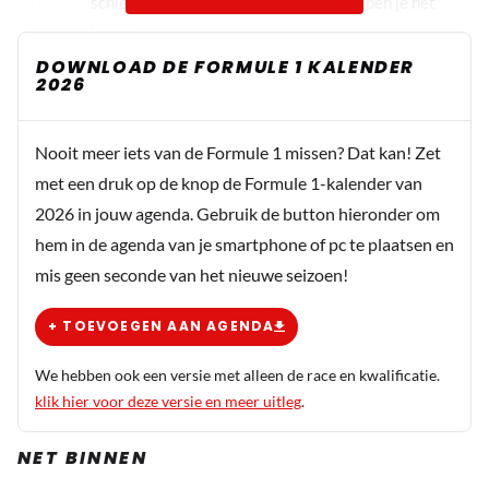
schier onbestuurbare auto naast Max, ben je het
haasje.
DOWNLOAD DE FORMULE 1 KALENDER
2026
69Bowtie
4 september 2025 12:28
Nooit meer iets van de Formule 1 missen? Dat kan! Zet
Hadjar zit volgend jaar naast Max als hij de kans krijgt,
met een druk op de knop de Formule 1-kalender van
wat mij betreft geen twijfel mogelijk. Tsunoda ligt niet
2026 in jouw agenda. Gebruik de button hieronder om
heel erg goed bij Marko en is wordt niet meer door Honda
hem in de agenda van je smartphone of pc te plaatsen en
naar voren geschoven dus die zal plaats moeten maken.
mis geen seconde van het nieuwe seizoen!
Er is niet te zeggen hoe goed of slecht de RB van 2026 zal
zijn, en dat geldt voor elke auto, dus Hadjar zou wel gek
+ TOEVOEGEN AAN AGENDA
zijn om nee te zeggen tegen een team als RB. Bovendien
kan hij eigenlijk het risico makkelijk nemen. Als hij
We hebben ook een versie met alleen de race en kwalificatie.
tegenvalt tov Max dan ligt het aan de auto, als hij Max
klik hier voor deze versie en meer uitleg
.
goed kan bijbenen (of beter) dan is hij een geweldige
NET BINNEN
coureur! Nee zeggen tegen een topteam is niet slim, wie
weet wie er dan in het stoeltje komt te zitten en als