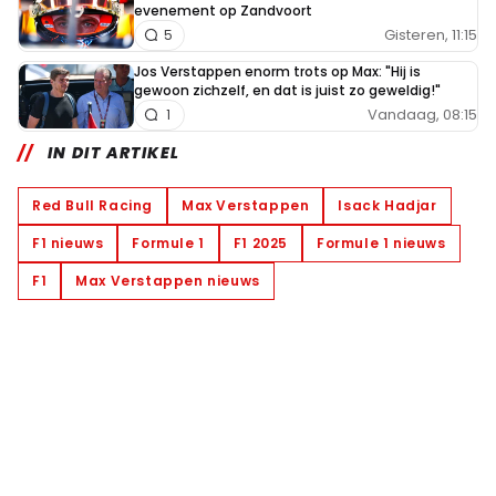
evenement op Zandvoort
Gisteren, 11:15
5
Jos Verstappen enorm trots op Max: "Hij is
gewoon zichzelf, en dat is juist zo geweldig!"
Vandaag, 08:15
1
IN DIT ARTIKEL
Red Bull Racing
Max Verstappen
Isack Hadjar
F1 nieuws
Formule 1
F1 2025
Formule 1 nieuws
F1
Max Verstappen nieuws