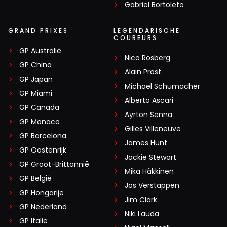
Gabriel Bortoleto
GRAND PRIXES
LEGENDARISCHE
COUREURS
GP Australië
Nico Rosberg
GP China
Alain Prost
GP Japan
Michael Schumacher
GP Miami
Alberto Ascari
GP Canada
Ayrton Senna
GP Monaco
Gilles Villeneuve
GP Barcelona
James Hunt
GP Oostenrijk
Jackie Stewart
GP Groot-Brittannië
Mika Häkkinen
GP België
Jos Verstappen
GP Hongarije
Jim Clark
GP Nederland
Niki Lauda
GP Italië