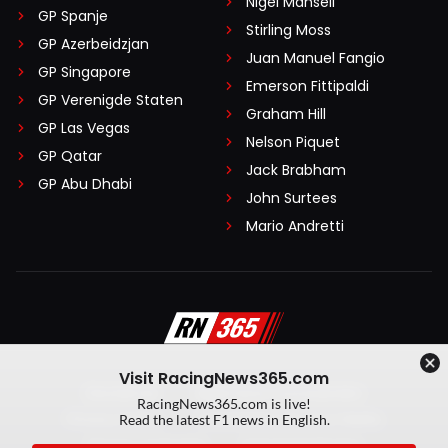
Nigel Mansell
GP Spanje
Stirling Moss
GP Azerbeidzjan
Juan Manuel Fangio
GP Singapore
Emerson Fittipaldi
GP Verenigde Staten
Graham Hill
GP Las Vegas
Nelson Piquet
GP Qatar
Jack Brabham
GP Abu Dhabi
John Surtees
Mario Andretti
Visit RacingNews365.com
Disclaimer
Algemene voorwaarden
RacingNews365.com is live!
Privacy Policy
Created by On Your Marks
Read the latest F1 news in English.
Privacy manager
Kansspeluitingen