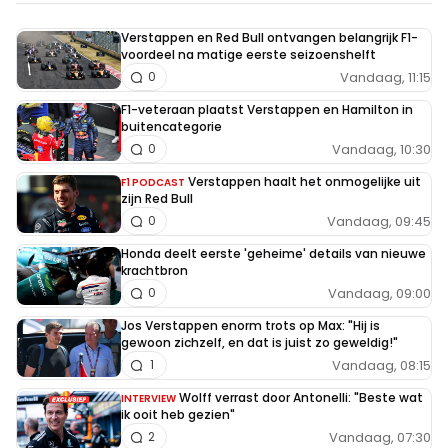
Verstappen en Red Bull ontvangen belangrijk F1-
voordeel na matige eerste seizoenshelft
Vandaag, 11:15
0
F1-veteraan plaatst Verstappen en Hamilton in
buitencategorie
Vandaag, 10:30
0
Verstappen haalt het onmogelijke uit
F1 PODCAST
zijn Red Bull
Vandaag, 09:45
0
Honda deelt eerste 'geheime' details van nieuwe
krachtbron
Vandaag, 09:00
0
Jos Verstappen enorm trots op Max: "Hij is
gewoon zichzelf, en dat is juist zo geweldig!"
Vandaag, 08:15
1
Wolff verrast door Antonelli: "Beste wat
INTERVIEW
ik ooit heb gezien"
Vandaag, 07:30
2