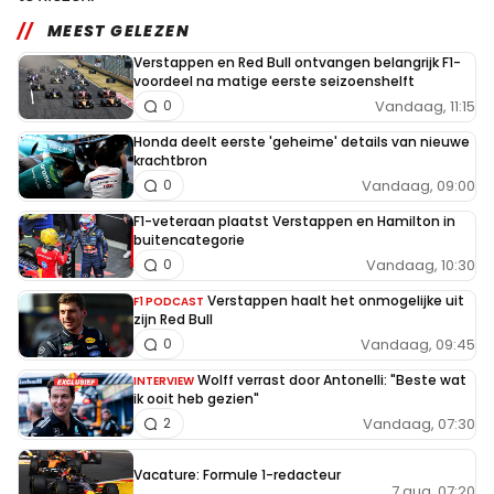
MEEST GELEZEN
Verstappen en Red Bull ontvangen belangrijk F1-
voordeel na matige eerste seizoenshelft
Vandaag, 11:15
0
Honda deelt eerste 'geheime' details van nieuwe
krachtbron
Vandaag, 09:00
0
F1-veteraan plaatst Verstappen en Hamilton in
buitencategorie
Vandaag, 10:30
0
Verstappen haalt het onmogelijke uit
F1 PODCAST
zijn Red Bull
Vandaag, 09:45
0
Wolff verrast door Antonelli: "Beste wat
INTERVIEW
ik ooit heb gezien"
Vandaag, 07:30
2
Vacature: Formule 1-redacteur
7 aug. 07:20