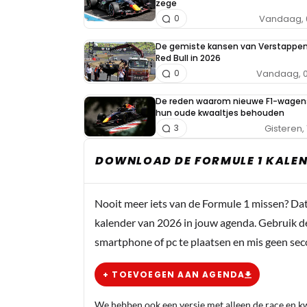
zege
Vandaag, 
0
De gemiste kansen van Verstappe
Red Bull in 2026
Vandaag, 0
0
De reden waarom nieuwe F1-wagen
hun oude kwaaltjes behouden
Gisteren, 
3
DOWNLOAD DE FORMULE 1 KALEN
Nooit meer iets van de Formule 1 missen? Da
kalender van 2026 in jouw agenda. Gebruik d
smartphone of pc te plaatsen en mis geen se
+ TOEVOEGEN AAN AGENDA
We hebben ook een versie met alleen de race en kwa