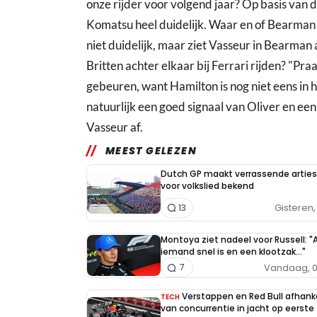
onze rijder voor volgend jaar? Op basis van de
Komatsu heel duidelijk. Waar en of Bearman 
niet duidelijk, maar ziet Vasseur in Bearman
Britten achter elkaar bij Ferrari rijden? "Pra
gebeuren, want Hamilton is nog niet eens in h
natuurlijk een goed signaal van Oliver en een 
Vasseur af.
MEEST GELEZEN
Dutch GP maakt verrassende arties
voor volkslied bekend
Gisteren, 
13
Montoya ziet nadeel voor Russell: "A
iemand snel is en een klootzak..."
Vandaag, 0
7
Verstappen en Red Bull afhanke
TECH
van concurrentie in jacht op eerste