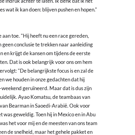
 indruk achter te laten. Ik denk dat ik het
lles wat ik kan doen: blijven pushen en hopen."
an toe. "Hij heeft nu een race gereden,
 geen conclusie te trekken naar aanleiding
 en krijgt de kansen om tijdens de eerste
esten. Dat is ook belangrijk voor ons om hem
rvolgt: "De belangrijkste focus is en zal de
 en we houden in onze gedachten dat hij
2-weekend geruïneerd. Maar dat is dus zijn
r duidelijk. Ayao Komatsu, de teambaas van
s van Bearman in Saoedi-Arabië. Ook voor
t was geweldig. Toen hij in Mexico en in Abu
d, was het voor mij en de meesten van ons team
 alleen de snelheid, maar het gehele pakket en