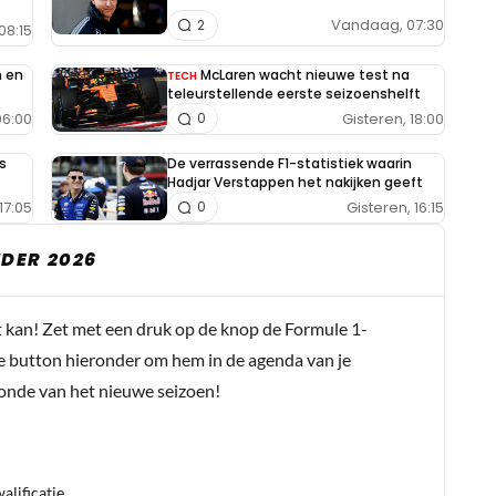
Vandaag, 07:30
2
08:15
n en
McLaren wacht nieuwe test na
TECH
teleurstellende eerste seizoenshelft
6:00
Gisteren, 18:00
0
s
De verrassende F1-statistiek waarin
Hadjar Verstappen het nakijken geeft
17:05
Gisteren, 16:15
0
DER 2026
t kan! Zet met een druk op de knop de Formule 1-
e button hieronder om hem in de agenda van je
conde van het nieuwe seizoen!
lificatie.