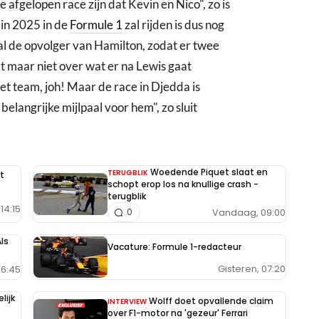
 afgelopen race zijn dat Kevin en Nico", zo is
in 2025 in de
Formule 1
zal rijden is dus nog
 al de opvolger van Hamilton, zodat er twee
at maar niet over wat er na Lewis gaat
et team, joh! Maar de race in Djedda is
belangrijke mijlpaal voor hem", zo sluit
Woedende Piquet slaat en
TERUGBLIK
t
schopt erop los na knullige crash -
terugblik
14:15
Vandaag, 09:00
0
ls
Vacature: Formule 1-redacteur
Gisteren, 07:20
6:45
lijk
Wolff doet opvallende claim
INTERVIEW
over F1-motor na 'gezeur' Ferrari