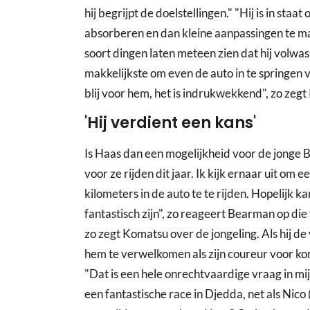
hij begrijpt de doelstellingen." "Hij is in sta
absorberen en dan kleine aanpassingen te ma
soort dingen laten meteen zien dat hij volwasse
makkelijkste om even de auto in te springen v
blij voor hem, het is indrukwekkend", zo zeg
'Hij verdient een kans'
Is Haas dan een mogelijkheid voor de jonge Br
voor ze rijden dit jaar. Ik kijk ernaar uit om
kilometers in de auto te te rijden. Hopelijk 
fantastisch zijn", zo reageert Bearman op die
zo zegt Komatsu over de jongeling. Als hij de 
hem te verwelkomen als zijn coureur voor ko
"Dat is een hele onrechtvaardige vraag in mi
een fantastische race in Djedda, net als Nico