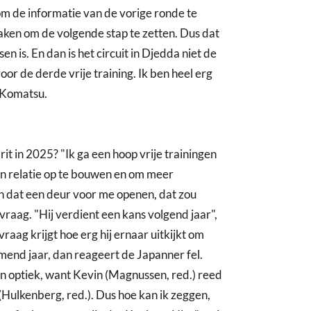
at om de informatie van de vorige ronde te
ken om de volgende stap te zetten. Dus dat
n is. En dan is het circuit in Djedda niet de
oor de derde vrije training. Ik ben heel erg
t Komatsu.
it in 2025? "Ik ga een hoop vrije trainingen
 een relatie op te bouwen en om meer
kan dat een deur voor me openen, dat zou
 vraag. "Hij verdient een kans volgend jaar",
vraag krijgt hoe erg hij ernaar uitkijkt om
mend jaar, dan reageert de Japanner fel.
jn optiek, want Kevin (Magnussen, red.) reed
 (Hulkenberg, red.). Dus hoe kan ik zeggen,