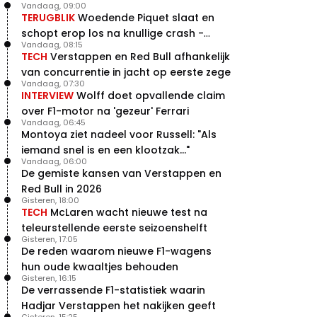
Vandaag, 09:00
TERUGBLIK
Woedende Piquet slaat en
schopt erop los na knullige crash -
Vandaag, 08:15
terugblik
TECH
Verstappen en Red Bull afhankelijk
van concurrentie in jacht op eerste zege
Vandaag, 07:30
INTERVIEW
Wolff doet opvallende claim
over F1-motor na 'gezeur' Ferrari
Vandaag, 06:45
Montoya ziet nadeel voor Russell: "Als
iemand snel is en een klootzak..."
Vandaag, 06:00
De gemiste kansen van Verstappen en
Red Bull in 2026
Gisteren, 18:00
TECH
McLaren wacht nieuwe test na
teleurstellende eerste seizoenshelft
Gisteren, 17:05
De reden waarom nieuwe F1-wagens
hun oude kwaaltjes behouden
Gisteren, 16:15
De verrassende F1-statistiek waarin
Hadjar Verstappen het nakijken geeft