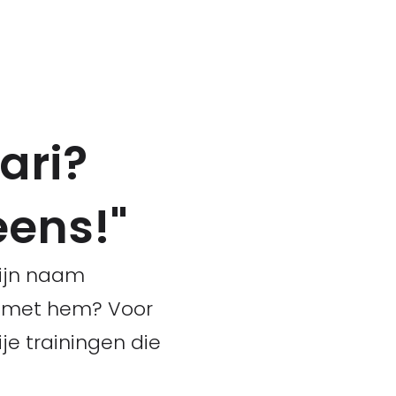
ari?
eens!"
zijn naam
r met hem? Voor
ije trainingen die