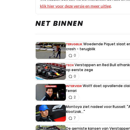
klik hier voor deze versie en meer uitleg
.
NET BINNEN
Woedende Piquet slaat en 
TERUGBLIK
crash - terugblik
0
Verstappen en Red Bull afhankel
TECH
op eerste zege
0
Wolff doet opvallende cla
INTERVIEW
Ferrari
2
Montoya ziet nadeel voor Russell: "
klootzak..."
7
De gemiste kansen van Verstappen 