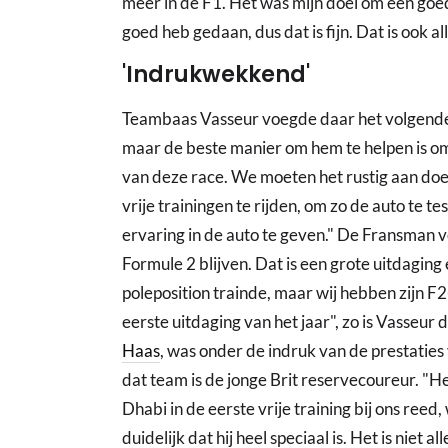
meer in de F1. Het was mijn doel om een goede
goed heb gedaan, dus dat is fijn. Dat is ook a
'Indrukwekkend'
Teambaas Vasseur voegde daar het volgende a
maar de beste manier om hem te helpen is om
van deze race. We moeten het rustig aan doen
vrije trainingen te rijden, om zo de auto te t
ervaring in de auto te geven." De Fransman ve
Formule 2 blijven. Dat is een grote uitdaging
poleposition trainde, maar wij hebben zijn F
eerste uitdaging van het jaar", zo is Vasseu
Haas
, was onder de indruk van de prestatie
dat team is de jonge Brit reservecoureur. "He
Dhabi in de eerste vrije training bij ons ree
duidelijk dat hij heel speciaal is. Het is niet