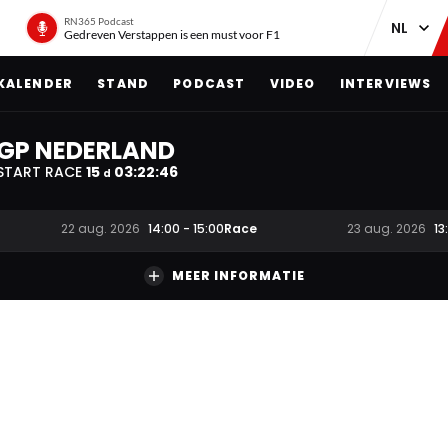
RN365 Podcast
Gedreven Verstappen is een must voor F1
KALENDER
STAND
PODCAST
VIDEO
INTERVIEWS
GP NEDERLAND
START RACE
15
03
:
22
:
45
d
Race
22 aug. 2026
14:00
-
15:00
23 aug. 2026
13
MEER INFORMATIE