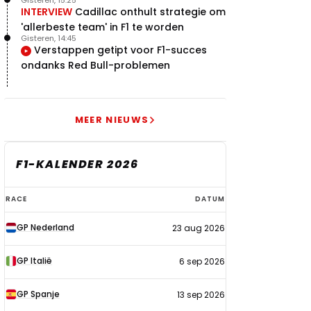
Gisteren, 15:25
INTERVIEW
Cadillac onthult strategie om
'allerbeste team' in F1 te worden
Gisteren, 14:45
Verstappen getipt voor F1-succes
ondanks Red Bull-problemen
MEER NIEUWS
F1-KALENDER 2026
F1-
RACE
DATUM
kalender
GP Nederland
23 aug 2026
2026
GP Italië
6 sep 2026
GP Spanje
13 sep 2026