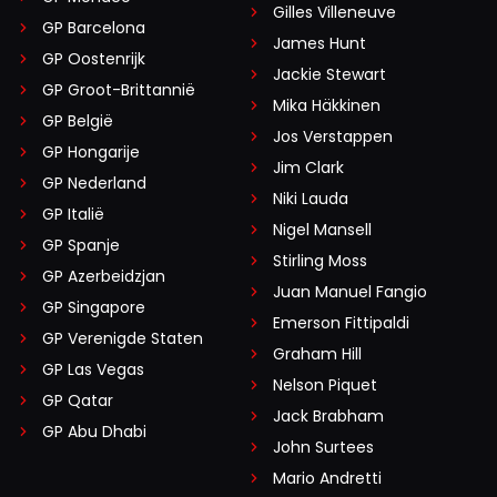
Gilles Villeneuve
GP Barcelona
James Hunt
GP Oostenrijk
Jackie Stewart
GP Groot-Brittannië
Mika Häkkinen
GP België
Jos Verstappen
GP Hongarije
Jim Clark
GP Nederland
Niki Lauda
GP Italië
Nigel Mansell
GP Spanje
Stirling Moss
GP Azerbeidzjan
Juan Manuel Fangio
GP Singapore
Emerson Fittipaldi
GP Verenigde Staten
Graham Hill
GP Las Vegas
Nelson Piquet
GP Qatar
Jack Brabham
GP Abu Dhabi
John Surtees
Mario Andretti