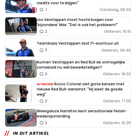
credits voor te krijgen"
Vandaag, 06:00
1
Jos Verstappen moet hoofd buigen voor
'bijzondere' Max: "Dat is ook het probleem!"
Gisteren, 16:15
2
Teambaas Verstappen sluit F1-avontuur uit
Gisteren, 09:45
3
Kunnen Verstappen en Red Bull de onmogelijke
comeback nu wél bewerkstelligen?
Gisteren, 18:00
0
Rocco Coronel ziet grote kansen met
INTERVIEW
nieuwe Red Bull-aanwinst: "Hij weet de goede
weg"
Gisteren, 17:05
0
Weergaloze Hamilton kent sensationele Ferrari-
wederopstanding
Gisteren, 15:25
3
IN DIT ARTIKEL