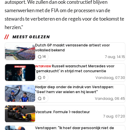
autosport. We zullen dan ook constructief blijven
samenwerken met de FIA om de processen van de
stewards te verbeteren en de regels voor de toekomst te
herzien."
MEEST GELEZEN
Dutch GP maakt verrassende artiest voor
volkslied bekend
7 aug. 14:15
14
Russell waarschuwt Mercedes voor
INTERVIEW
'gemakzucht' in strijd met concurrentie
Vandaag, 07:30
0
Hadjar diep onder de indruk van Verstappen:
"Geef hem vier wielen en hij levert"
Vandaag, 06:45
0
Vacature: Formule 1-redacteur
7 aug. 07:20
Verstappen: "Ik hoef daar persoonlijk niet de