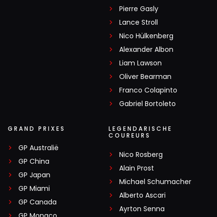
Pierre Gasly
Lance Stroll
Nico Hülkenberg
Alexander Albon
Liam Lawson
Oliver Bearman
Franco Colapinto
Gabriel Bortoleto
GRAND PRIXES
LEGENDARISCHE
COUREURS
GP Australië
Nico Rosberg
GP China
Alain Prost
GP Japan
Michael Schumacher
GP Miami
Alberto Ascari
GP Canada
Ayrton Senna
GP Monaco