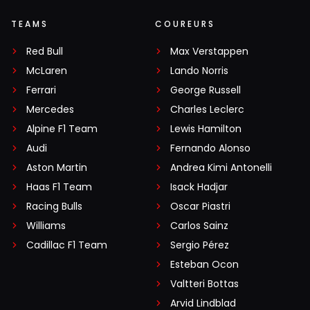
TEAMS
COUREURS
Red Bull
Max Verstappen
McLaren
Lando Norris
Ferrari
George Russell
Mercedes
Charles Leclerc
Alpine F1 Team
Lewis Hamilton
Audi
Fernando Alonso
Aston Martin
Andrea Kimi Antonelli
Haas F1 Team
Isack Hadjar
Racing Bulls
Oscar Piastri
Williams
Carlos Sainz
Cadillac F1 Team
Sergio Pérez
Esteban Ocon
Valtteri Bottas
Arvid Lindblad