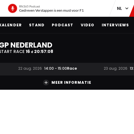
RN365 Podcast
Gedreven Verstappen is een must voor F1
KALENDER
STAND
PODCAST
VIDEO
INTERVIEWS
GP NEDERLAND
START RACE
16
20
:
57
:
07
d
Race
22 aug. 2026
14:00
-
15:00
23 aug. 2026
13
MEER INFORMATIE