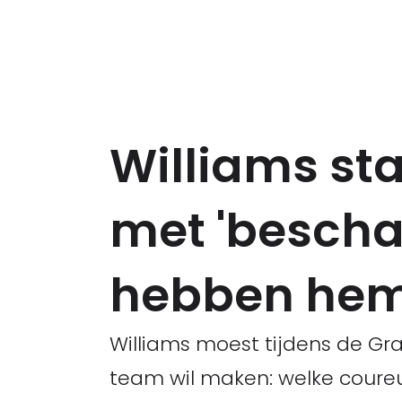
Williams st
met 'bescha
hebben hem
Williams moest tijdens de Gr
team wil maken: welke coure