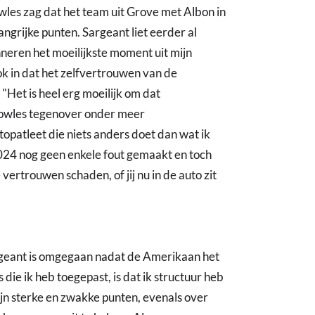
es zag dat het team uit Grove met Albon in
ngrijke punten. Sargeant liet eerder al
nneren het moeilijkste moment uit mijn
ok in dat het zelfvertrouwen van de
Het is heel erg moeilijk om dat
Vowles tegenover onder meer
patleet die niets anders doet dan wat ik
2024 nog geen enkele fout gemaakt en toch
 vertrouwen schaden, of jij nu in de auto zit
argeant is omgegaan nadat de Amerikaan het
ie ik heb toegepast, is dat ik structuur heb
jn sterke en zwakke punten, evenals over