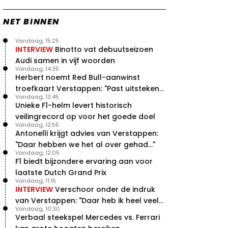
NET BINNEN
Vandaag, 15:25
INTERVIEW
Binotto vat debuutseizoen
Audi samen in vijf woorden
Vandaag, 14:35
Herbert noemt Red Bull-aanwinst
troefkaart Verstappen: "Past uitstekend
Vandaag, 13:45
bij Red Bull"
Unieke F1-helm levert historisch
veilingrecord op voor het goede doel
Vandaag, 12:55
Antonelli krijgt advies van Verstappen:
"Daar hebben we het al over gehad..."
Vandaag, 12:05
F1 biedt bijzondere ervaring aan voor
laatste Dutch Grand Prix
Vandaag, 11:15
INTERVIEW
Verschoor onder de indruk
van Verstappen: "Daar heb ik heel veel
Vandaag, 10:30
respect voor"
Verbaal steekspel Mercedes vs. Ferrari