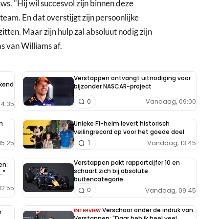
s. "Hij wil succesvol zijn binnen deze
s team. En dat overstijgt zijn persoonlijke
tten. Maar zijn hulp zal absoluut nodig zijn
s van Williams af.
Verstappen ontvangt uitnodiging voor
ekend
bijzonder NASCAR-project
Vandaag, 09:00
0
14:35
n
Unieke F1-helm levert historisch
veilingrecord op voor het goede doel
15:25
Vandaag, 13:45
1
Verstappen pakt rapportcijfer 10 en
en:
schaart zich bij absolute
."
buitencategorie
12:55
Vandaag, 09:45
0
Verschoor onder de indruk van
INTERVIEW
r
Verstappen: "Daar heb ik heel veel