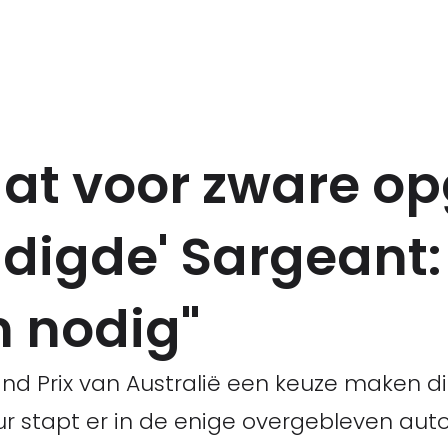
aat voor zware o
digde' Sargeant:
 nodig"
and Prix van Australië een keuze maken d
ur stapt er in de enige overgebleven a