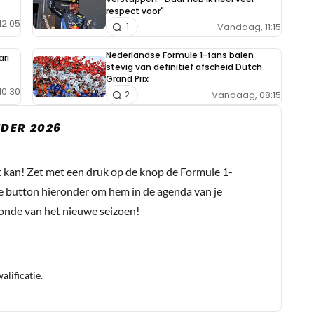
respect voor"
12:05
Vandaag, 11:15
1
Nederlandse Formule 1-fans balen
ari
stevig van definitief afscheid Dutch
Grand Prix
10:30
Vandaag, 08:15
2
DER 2026
t kan! Zet met een druk op de knop de Formule 1-
e button hieronder om hem in de agenda van je
conde van het nieuwe seizoen!
lificatie.