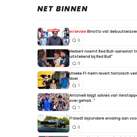
NET BINNEN
Binotto vat debuutseizoen
INTERVIEW
0
Herbert noemt Red Bull-aanwinst tr
uitstekend bij Red Bull"
0
Unieke F1-helm levert historisch ve
doel
1
Antonelli krijgt advies van Verstap
over gehad..."
1
F1 biedt bijzondere ervaring aan voo
0