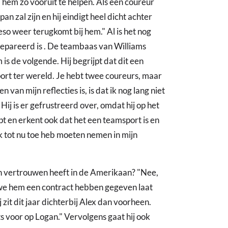
hem zo vooruit te helpen. Als een coureur
an zal zijn en hij eindigt heel dicht achter
eso weer terugkomt bij hem." Al is het nog
erepareerd is . De teambaas van Williams
s de volgende. Hij begrijpt dat dit een
rt ter wereld. Je hebt twee coureurs, maar
n van mijn reflecties is, is dat ik nog lang niet
. Hij is er gefrustreerd over, omdat hij op het
pt en erkent ook dat het een teamsport is en
 ik tot nu toe heb moeten nemen in mijn
een vertrouwen heeft in de Amerikaan? "Nee,
at we hem een contract hebben gegeven laat
zit dit jaar dichterbij Alex dan voorheen.
s voor op Logan." Vervolgens gaat hij ook