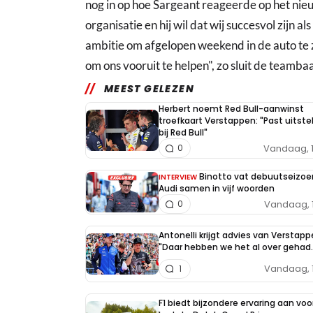
nog in op hoe Sargeant reageerde op het nieuw
organisatie en hij wil dat wij succesvol zijn al
ambitie om afgelopen weekend in de auto te zi
om ons vooruit te helpen", zo sluit de teambaa
MEEST GELEZEN
Herbert noemt Red Bull-aanwinst
troefkaart Verstappen: "Past uitst
bij Red Bull"
Vandaag, 
0
Binotto vat debuutseizoe
INTERVIEW
Audi samen in vijf woorden
Vandaag, 
0
Antonelli krijgt advies van Verstapp
"Daar hebben we het al over gehad..
Vandaag, 
1
F1 biedt bijzondere ervaring aan voo