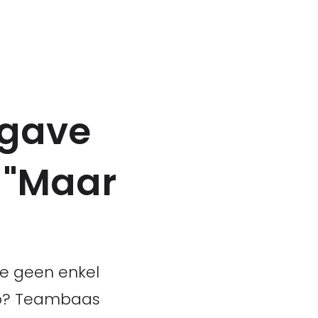
pgave
 "Maar
ie geen enkel
uto? Teambaas