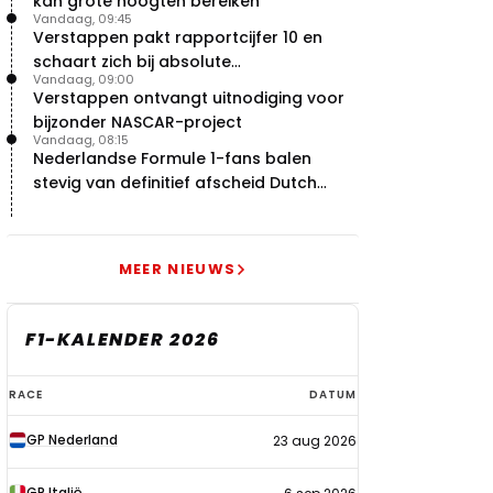
kan grote hoogten bereiken
Vandaag, 09:45
Verstappen pakt rapportcijfer 10 en
schaart zich bij absolute
Vandaag, 09:00
buitencategorie
Verstappen ontvangt uitnodiging voor
bijzonder NASCAR-project
Vandaag, 08:15
Nederlandse Formule 1-fans balen
stevig van definitief afscheid Dutch
Grand Prix
MEER NIEUWS
F1-KALENDER 2026
F1-
RACE
DATUM
kalender
GP Nederland
23 aug 2026
2026
GP Italië