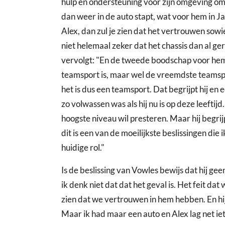
hulp en ondersteuning voor zijn omgeving om 
dan weer in de auto stapt, wat voor hem in Jap
Alex, dan zul je zien dat het vertrouwen sowi
niet helemaal zeker dat het chassis dan al g
vervolgt: "En de tweede boodschap voor hem i
teamsport is, maar wel de vreemdste teamspo
het is dus een teamsport. Dat begrijpt hij en ee
zo volwassen was als hij nu is op deze leeftijd
hoogste niveau wil presteren. Maar hij begrij
dit is een van de moeilijkste beslissingen die
huidige rol."
Is de beslissing van Vowles bewijs dat hij g
ik denk niet dat dat het geval is. Het feit d
zien dat we vertrouwen in hem hebben. En hij 
Maar ik had maar een auto en Alex lag net iet