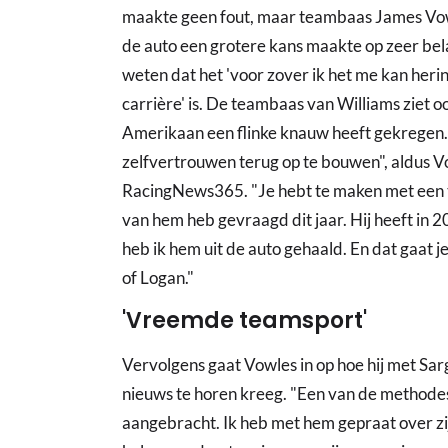
maakte geen fout, maar teambaas James Vowl
de auto een grotere kans maakte op zeer bela
weten dat het 'voor zover ik het me kan heri
carrière' is. De teambaas van Williams ziet o
Amerikaan een flinke knauw heeft gekregen. "
zelfvertrouwen terug op te bouwen", aldus 
RacingNews365. "Je hebt te maken met een to
van hem heb gevraagd dit jaar. Hij heeft in 
heb ik hem uit de auto gehaald. En dat gaat je
of Logan."
'Vreemde teamsport'
Vervolgens gaat Vowles in op hoe hij met S
nieuws te horen kreeg. "Een van de methodes d
aangebracht. Ik heb met hem gepraat over zi