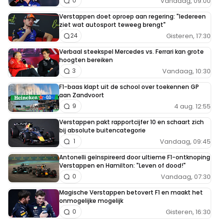
Vandaag, 09:00
0
Verstappen doet oproep aan regering: "Iedereen
ziet wat autosport teweeg brengt"
Gisteren, 17:30
24
Verbaal steekspel Mercedes vs. Ferrari kan grote
hoogten bereiken
Vandaag, 10:30
3
F1-baas klapt uit de school over toekennen GP
aan Zandvoort
4 aug. 12:55
9
Verstappen pakt rapportcijfer 10 en schaart zich
bij absolute buitencategorie
Vandaag, 09:45
1
Antonelli geïnspireerd door ultieme F1-ontknoping
Verstappen en Hamilton: "Leven of dood!"
Vandaag, 07:30
0
Magische Verstappen betovert F1 en maakt het
onmogelijke mogelijk
Gisteren, 16:30
0