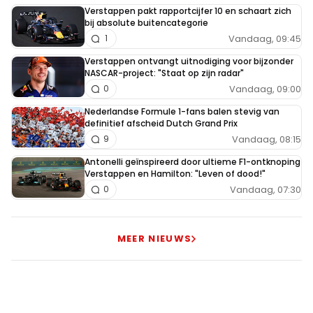
Verstappen pakt rapportcijfer 10 en schaart zich
bij absolute buitencategorie
Vandaag, 09:45
1
Verstappen ontvangt uitnodiging voor bijzonder
NASCAR-project: "Staat op zijn radar"
Vandaag, 09:00
0
Nederlandse Formule 1-fans balen stevig van
definitief afscheid Dutch Grand Prix
Vandaag, 08:15
9
Antonelli geïnspireerd door ultieme F1-ontknoping
Verstappen en Hamilton: "Leven of dood!"
Vandaag, 07:30
0
MEER NIEUWS