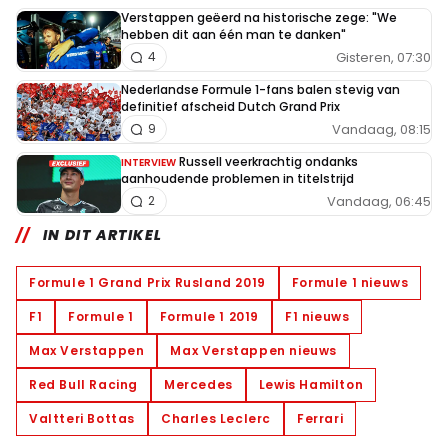
Verstappen geëerd na historische zege: "We
hebben dit aan één man te danken"
Gisteren, 07:30
4
Nederlandse Formule 1-fans balen stevig van
definitief afscheid Dutch Grand Prix
Vandaag, 08:15
9
Russell veerkrachtig ondanks
INTERVIEW
aanhoudende problemen in titelstrijd
Vandaag, 06:45
2
IN DIT ARTIKEL
Formule 1 Grand Prix Rusland 2019
Formule 1 nieuws
F1
Formule 1
Formule 1 2019
F1 nieuws
Max Verstappen
Max Verstappen nieuws
Red Bull Racing
Mercedes
Lewis Hamilton
Valtteri Bottas
Charles Leclerc
Ferrari