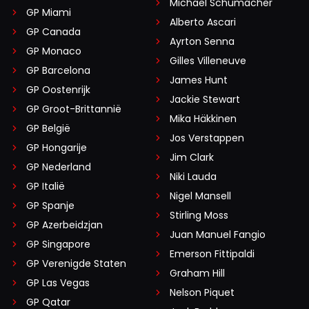
Michael Schumacher
GP Miami
Alberto Ascari
GP Canada
Ayrton Senna
GP Monaco
Gilles Villeneuve
GP Barcelona
James Hunt
GP Oostenrijk
Jackie Stewart
GP Groot-Brittannië
Mika Häkkinen
GP België
Jos Verstappen
GP Hongarije
Jim Clark
GP Nederland
Niki Lauda
GP Italië
Nigel Mansell
GP Spanje
Stirling Moss
GP Azerbeidzjan
Juan Manuel Fangio
GP Singapore
Emerson Fittipaldi
GP Verenigde Staten
Graham Hill
GP Las Vegas
Nelson Piquet
GP Qatar