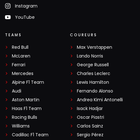
Instagram
YouTube
TEAMS
COUREURS
Red Bull
Max Verstappen
McLaren
Lando Norris
Ferrari
George Russell
Mercedes
Charles Leclerc
Alpine F1 Team
Lewis Hamilton
Audi
Fernando Alonso
Aston Martin
Andrea Kimi Antonelli
Haas F1 Team
Isack Hadjar
Racing Bulls
Oscar Piastri
Williams
Carlos Sainz
Cadillac F1 Team
Sergio Pérez