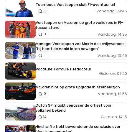
Teambaas Verstappen sluit F1-avontuur uit
Vandaag, 09:45
3
Verstappen en McLaren de grote verliezers in F1-
tussenstand
Vandaag, 14:35
0
Manager Verstappen zet Max in de schijnwerpers:
"Hij heeft de naald laten bewegen"
Vandaag, 13:45
1
Vacature: Formule 1-redacteur
Gisteren, 07:20
McLaren hint op grote upgrade in Azerbeidzjan
Vandaag, 12:55
0
Dutch GP maakt verrassende artiest voor
volkslied bekend
Gisteren, 14:15
14
Hinchcliffe trekt bewonderende conclusie over
'Verstappen-factor'