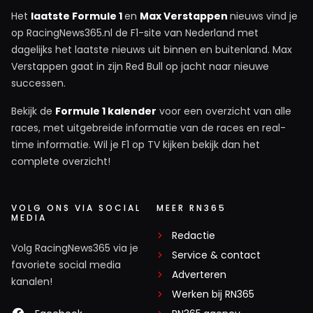
Het
laatste Formule 1
en
Max Verstappen
nieuws vind je
op RacingNews365.nl de F1-site van Nederland met
dagelijks het laatste nieuws uit binnen en buitenland. Max
Verstappen gaat in zijn Red Bull op jacht naar nieuwe
successen.
Bekijk de
Formule 1 kalender
voor een overzicht van alle
races, met uitgebreide informatie van de races en real-
time informatie. Wil je F1 op TV kijken bekijk dan het
complete overzicht!
VOLG ONS VIA SOCIAL
MEER RN365
MEDIA
Redactie
Volg RacingNews365 via je
Service & contact
favoriete social media
Adverteren
kanalen!
Werken bij RN365