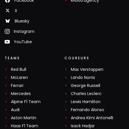
Facebook
RN365.agency
X
Bluesky
Instagram
YouTube
TEAMS
COUREURS
Red Bull
Max Verstappen
McLaren
Lando Norris
Ferrari
George Russell
Mercedes
Charles Leclerc
Alpine F1 Team
Lewis Hamilton
Audi
Fernando Alonso
Aston Martin
Andrea Kimi Antonelli
Haas F1 Team
Isack Hadjar