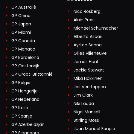
GP Australië
Nico Rosberg
GP China
Alain Prost
GP Japan
Michael Schumacher
GP Miami
Alberto Ascari
GP Canada
Ayrton Senna
GP Monaco
Gilles Villeneuve
GP Barcelona
James Hunt
GP Oostenrijk
Jackie Stewart
GP Groot-Brittannië
Mika Häkkinen
GP België
Jos Verstappen
GP Hongarije
Jim Clark
GP Nederland
Niki Lauda
GP Italië
Nigel Mansell
GP Spanje
Stirling Moss
GP Azerbeidzjan
Juan Manuel Fangio
GP Singapore