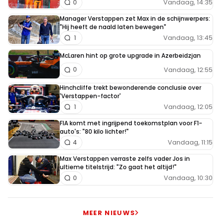
Vandaag, 14:35
0
Manager Verstappen zet Max in de schijnwerpers:
"Hij heeft de naald laten bewegen"
Vandaag, 13:45
1
McLaren hint op grote upgrade in Azerbeidzjan
Vandaag, 12:55
0
Hinchcliffe trekt bewonderende conclusie over
'Verstappen-factor'
Vandaag, 12:05
1
FIA komt met ingrijpend toekomstplan voor F1-
auto's: "80 kilo lichter!"
Vandaag, 11:15
4
Max Verstappen verraste zelfs vader Jos in
ultieme titelstrijd: "Zo gaat het altijd!"
Vandaag, 10:30
0
MEER NIEUWS