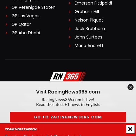
Emerson Fittipaldi
GP Verenigde Staten
Graham Hill
GP Las Vegas
Nelson Piquet
GP Qatar
Jack Brabham
GP Abu Dhabi
John Surtees
Mario Andretti
Visit RacingNews365.com
Disclaimer
Algemene voorwaarden
RacingNews365.com is live!
Privacy Policy
Created by On Your Marks
Read the latest F1 news in English.
Privacy manager
Kansspeluitingen
GO TO RACINGNEWS365.COM
© 2026 RacingNews365. Alle rechten voorbehouden
TEAM VERSTAPPEN
Don't show again