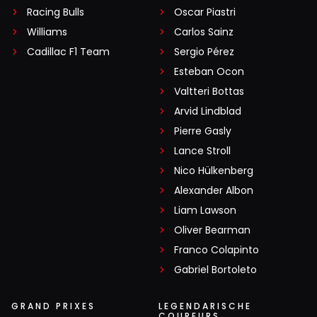
Racing Bulls
Oscar Piastri
Williams
Carlos Sainz
Cadillac F1 Team
Sergio Pérez
Esteban Ocon
Valtteri Bottas
Arvid Lindblad
Pierre Gasly
Lance Stroll
Nico Hülkenberg
Alexander Albon
Liam Lawson
Oliver Bearman
Franco Colapinto
Gabriel Bortoleto
GRAND PRIXES
LEGENDARISCHE
COUREURS