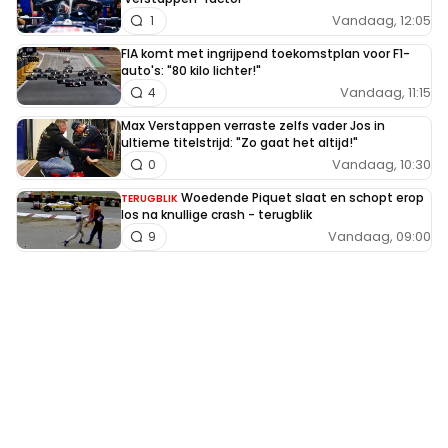
Vandaag, 12:05
1
FIA komt met ingrijpend toekomstplan voor F1-
auto's: "80 kilo lichter!"
Vandaag, 11:15
4
Max Verstappen verraste zelfs vader Jos in
ultieme titelstrijd: "Zo gaat het altijd!"
Vandaag, 10:30
0
Woedende Piquet slaat en schopt erop
TERUGBLIK
los na knullige crash - terugblik
Vandaag, 09:00
9