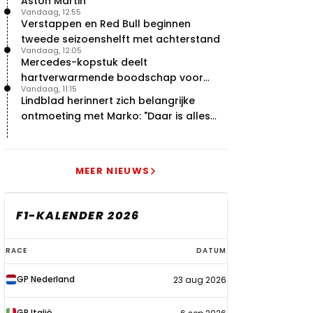
Aston Martin'
Vandaag, 12:55
Verstappen en Red Bull beginnen
tweede seizoenshelft met achterstand
Vandaag, 12:05
Mercedes-kopstuk deelt
hartverwarmende boodschap voor
Vandaag, 11:15
overstap naar Red Bull
Lindblad herinnert zich belangrijke
ontmoeting met Marko: "Daar is alles
echt begonnen"
MEER NIEUWS
F1-KALENDER 2026
F1-
RACE
DATUM
kalender
GP Nederland
23 aug 2026
2026
GP Italië