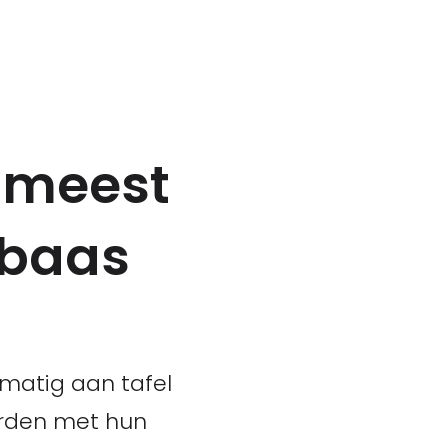
 'meest
mbaas
lmatig aan tafel
erden met hun