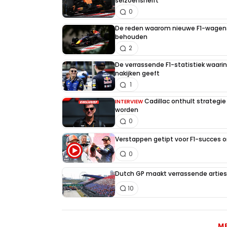
seizoenshelft
0
De reden waarom nieuwe F1-wagens
behouden
2
De verrassende F1-statistiek waari
nakijken geeft
1
Cadillac onthult strategie
INTERVIEW
worden
0
Verstappen getipt voor F1-succes 
0
Dutch GP maakt verrassende artiest
10
M