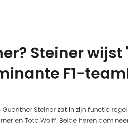
ner? Steiner wijst
dominante F1-tea
uenther Steiner zat in zijn functie rege
orner en Toto Wolff. Beide heren domine