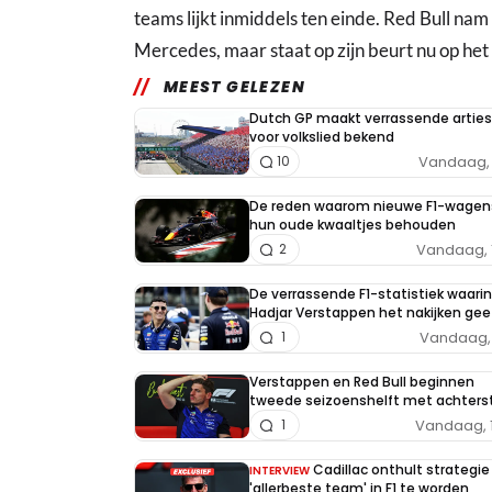
teams lijkt inmiddels ten einde. Red Bull nam i
Mercedes, maar staat op zijn beurt nu op he
MEEST GELEZEN
Dutch GP maakt verrassende arties
voor volkslied bekend
Vandaag, 
10
De reden waarom nieuwe F1-wagen
hun oude kwaaltjes behouden
Vandaag, 
2
De verrassende F1-statistiek waarin
Hadjar Verstappen het nakijken gee
Vandaag, 
1
Verstappen en Red Bull beginnen
tweede seizoenshelft met achters
Vandaag, 
1
Cadillac onthult strategi
INTERVIEW
'allerbeste team' in F1 te worden