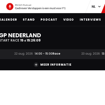
RN365 Podcast
Gedreven Verstappen is een must voor F1
KALENDER
STAND
PODCAST
VIDEO
INTERVIEWS
GP NEDERLAND
START RACE
15
15
:
26
:
09
d
Race
22 aug. 2026
14:00
-
15:00
23 aug. 2026
13
MEER INFORMATIE