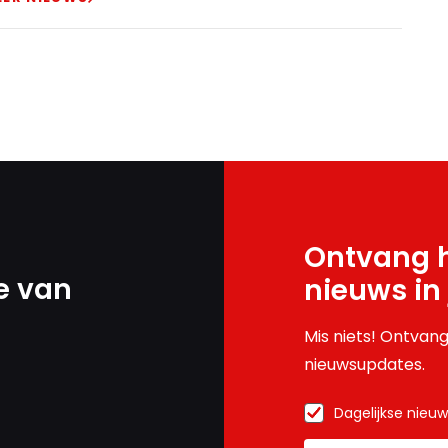
Ontvang h
e van
nieuws in
Mis niets! Ontvang
nieuwsupdates.
Dagelijkse nieu