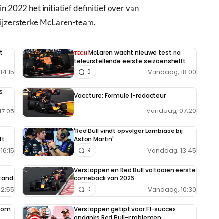
n 2022 het initiatief definitief over van
t ijzersterke McLaren-team.
t
McLaren wacht nieuwe test na
TECH
teleurstellende eerste seizoenshelft
14:15
Vandaag, 18:00
0
s
Vacature: Formule 1-redacteur
Vandaag, 07:20
17:05
'Red Bull vindt opvolger Lambiase bij
ft
Aston Martin'
16:15
Vandaag, 13:45
9
Verstappen en Red Bull voltooien eerste
tand
comeback van 2026
12:55
Vandaag, 10:30
0
e om
Verstappen getipt voor F1-succes
ondanks Red Bull-problemen