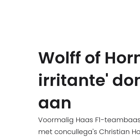
Wolff of Hor
irritante' 
aan
Voormalig Haas F1-teambaas G
met concullega's Christian H