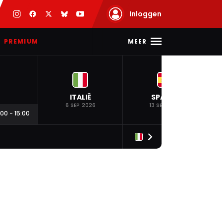
Inloggen
MEER
PREMIUM
ITALIË
SPANJE
6 SEP. 2026
13 SEP. 2026
:00
-
15:00