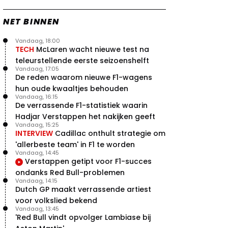
NET BINNEN
Vandaag, 18:00
TECH
McLaren wacht nieuwe test na
teleurstellende eerste seizoenshelft
Vandaag, 17:05
De reden waarom nieuwe F1-wagens
hun oude kwaaltjes behouden
Vandaag, 16:15
De verrassende F1-statistiek waarin
Hadjar Verstappen het nakijken geeft
Vandaag, 15:25
INTERVIEW
Cadillac onthult strategie om
'allerbeste team' in F1 te worden
Vandaag, 14:45
Verstappen getipt voor F1-succes
ondanks Red Bull-problemen
Vandaag, 14:15
Dutch GP maakt verrassende artiest
voor volkslied bekend
Vandaag, 13:45
'Red Bull vindt opvolger Lambiase bij