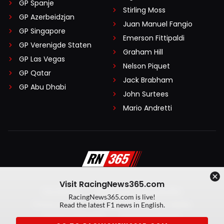
GP Spanje
Stirling Moss
GP Azerbeidzjan
Juan Manuel Fangio
GP Singapore
Emerson Fittipaldi
GP Verenigde Staten
Graham Hill
GP Las Vegas
Nelson Piquet
GP Qatar
Jack Brabham
GP Abu Dhabi
John Surtees
Mario Andretti
Visit RacingNews365.com
Disclaimer
Algemene voorwaarden
RacingNews365.com is live!
Privacy Policy
Created by On Your Marks
Read the latest F1 news in English.
Privacy manager
Kansspeluitingen