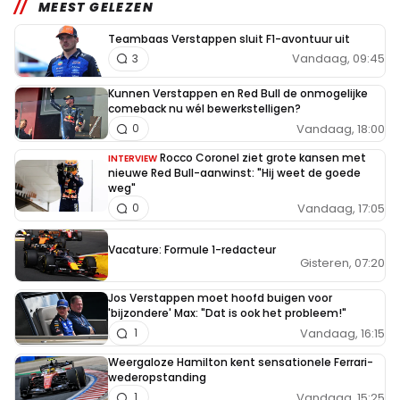
MEEST GELEZEN
Teambaas Verstappen sluit F1-avontuur uit
Vandaag, 09:45
3
Kunnen Verstappen en Red Bull de onmogelijke
comeback nu wél bewerkstelligen?
Vandaag, 18:00
0
Rocco Coronel ziet grote kansen met
INTERVIEW
nieuwe Red Bull-aanwinst: "Hij weet de goede
weg"
Vandaag, 17:05
0
Vacature: Formule 1-redacteur
Gisteren, 07:20
Jos Verstappen moet hoofd buigen voor
'bijzondere' Max: "Dat is ook het probleem!"
Vandaag, 16:15
1
Weergaloze Hamilton kent sensationele Ferrari-
wederopstanding
Vandaag, 15:25
1