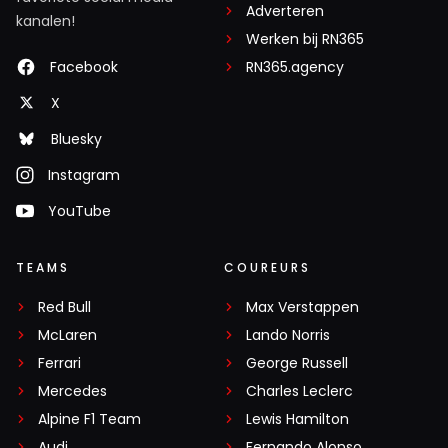
Adverteren
kanalen!
Werken bij RN365
Facebook
RN365.agency
X
Bluesky
Instagram
YouTube
TEAMS
COUREURS
Red Bull
Max Verstappen
McLaren
Lando Norris
Ferrari
George Russell
Mercedes
Charles Leclerc
Alpine F1 Team
Lewis Hamilton
Audi
Fernando Alonso