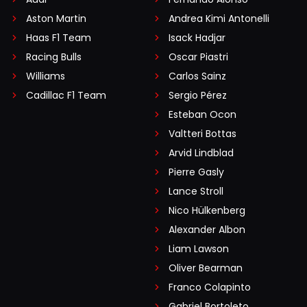
Aston Martin
Andrea Kimi Antonelli
Haas F1 Team
Isack Hadjar
Racing Bulls
Oscar Piastri
Williams
Carlos Sainz
Cadillac F1 Team
Sergio Pérez
Esteban Ocon
Valtteri Bottas
Arvid Lindblad
Pierre Gasly
Lance Stroll
Nico Hülkenberg
Alexander Albon
Liam Lawson
Oliver Bearman
Franco Colapinto
Gabriel Bortoleto