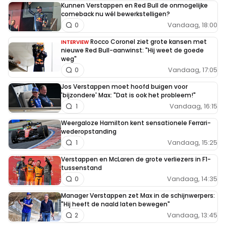
Kunnen Verstappen en Red Bull de onmogelijke
comeback nu wél bewerkstelligen?
Vandaag, 18:00
0
Rocco Coronel ziet grote kansen met
INTERVIEW
nieuwe Red Bull-aanwinst: "Hij weet de goede
weg"
Vandaag, 17:05
0
Jos Verstappen moet hoofd buigen voor
'bijzondere' Max: "Dat is ook het probleem!"
Vandaag, 16:15
1
Weergaloze Hamilton kent sensationele Ferrari-
wederopstanding
Vandaag, 15:25
1
Verstappen en McLaren de grote verliezers in F1-
tussenstand
Vandaag, 14:35
0
Manager Verstappen zet Max in de schijnwerpers:
"Hij heeft de naald laten bewegen"
Vandaag, 13:45
2