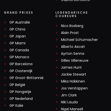
GRAND PRIXES
LEGENDARISCHE
COUREURS
GP Australië
Nico Rosberg
GP China
Alain Prost
GP Japan
Michael Schumacher
GP Miami
Alberto Ascari
GP Canada
Ayrton Senna
GP Monaco
Gilles Villeneuve
GP Barcelona
James Hunt
GP Oostenrijk
Jackie Stewart
GP Groot-Brittannië
Mika Häkkinen
GP België
Jos Verstappen
GP Hongarije
Jim Clark
GP Nederland
Niki Lauda
GP Italië
Nigel Mansell