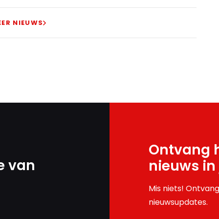
EER NIEUWS
Ontvang h
e van
nieuws in
Mis niets! Ontvang
nieuwsupdates.