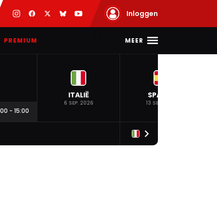
Inloggen
MEER
PREMIUM
ITALIË
SPANJE
6 SEP. 2026
13 SEP. 2026
:00
-
15:00