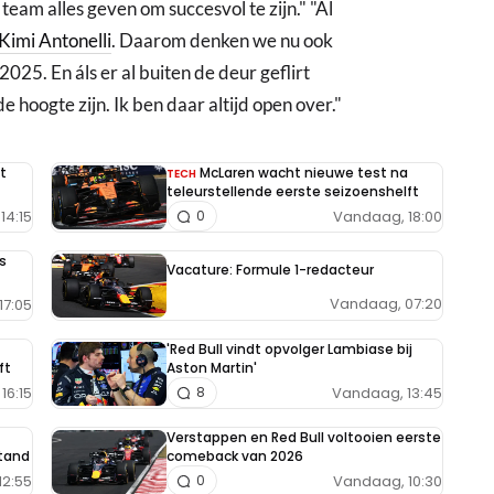
eam alles geven om succesvol te zijn." "Al
Kimi Antonelli
. Daarom denken we nu ook
025. En áls er al buiten de deur geflirt
 hoogte zijn. Ik ben daar altijd open over."
t
McLaren wacht nieuwe test na
TECH
teleurstellende eerste seizoenshelft
14:15
Vandaag, 18:00
0
s
Vacature: Formule 1-redacteur
Vandaag, 07:20
17:05
'Red Bull vindt opvolger Lambiase bij
ft
Aston Martin'
16:15
Vandaag, 13:45
8
Verstappen en Red Bull voltooien eerste
tand
comeback van 2026
12:55
Vandaag, 10:30
0