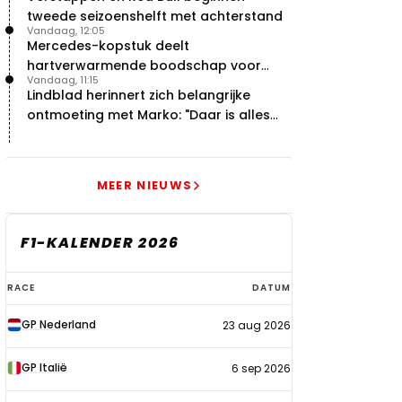
tweede seizoenshelft met achterstand
Vandaag, 12:05
Mercedes-kopstuk deelt
hartverwarmende boodschap voor
Vandaag, 11:15
overstap naar Red Bull
Lindblad herinnert zich belangrijke
ontmoeting met Marko: "Daar is alles
echt begonnen"
MEER NIEUWS
F1-KALENDER 2026
F1-
RACE
DATUM
kalender
GP Nederland
23 aug 2026
2026
GP Italië
6 sep 2026