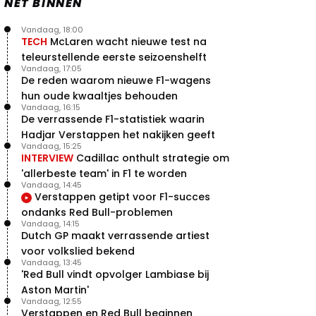
NET BINNEN
Vandaag, 18:00
TECH
McLaren wacht nieuwe test na
teleurstellende eerste seizoenshelft
Vandaag, 17:05
De reden waarom nieuwe F1-wagens
hun oude kwaaltjes behouden
Vandaag, 16:15
De verrassende F1-statistiek waarin
Hadjar Verstappen het nakijken geeft
Vandaag, 15:25
INTERVIEW
Cadillac onthult strategie om
'allerbeste team' in F1 te worden
Vandaag, 14:45
Verstappen getipt voor F1-succes
ondanks Red Bull-problemen
Vandaag, 14:15
Dutch GP maakt verrassende artiest
voor volkslied bekend
Vandaag, 13:45
'Red Bull vindt opvolger Lambiase bij
Aston Martin'
Vandaag, 12:55
Verstappen en Red Bull beginnen