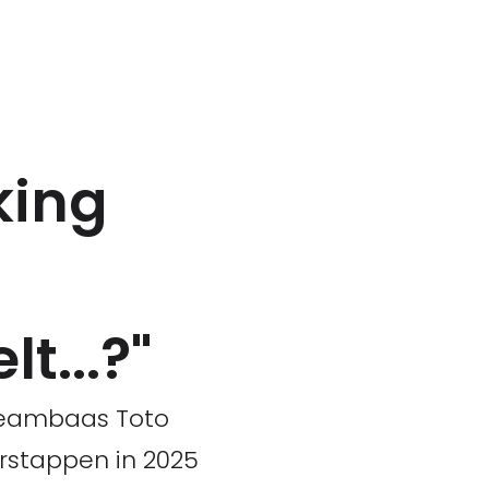
king
t...?"
 teambaas Toto
rstappen in 2025