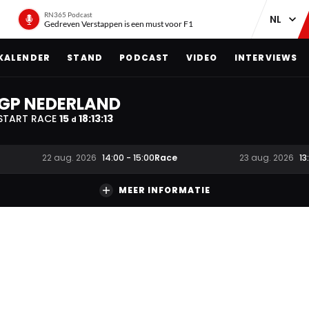
RN365 Podcast
Gedreven Verstappen is een must voor F1
KALENDER
STAND
PODCAST
VIDEO
INTERVIEWS
GP NEDERLAND
START RACE
15
18
:
13
:
12
d
Race
22 aug. 2026
14:00
-
15:00
23 aug. 2026
13
MEER INFORMATIE