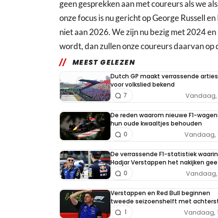
geen gesprekken aan met coureurs als we als t
onze focus is nu gericht op George Russell en
niet aan 2026. We zijn nu bezig met 2024 en 2
wordt, dan zullen onze coureurs daarvan op de
MEEST GELEZEN
Dutch GP maakt verrassende arties
voor volkslied bekend
Vandaag, 
7
De reden waarom nieuwe F1-wagen
hun oude kwaaltjes behouden
Vandaag, 
0
De verrassende F1-statistiek waarin
Hadjar Verstappen het nakijken gee
Vandaag, 
0
Verstappen en Red Bull beginnen
tweede seizoenshelft met achters
Vandaag, 
1