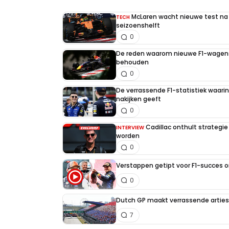
McLaren wacht nieuwe test na 
TECH
seizoenshelft
0
De reden waarom nieuwe F1-wagens
behouden
0
De verrassende F1-statistiek waari
nakijken geeft
0
Cadillac onthult strategie
INTERVIEW
worden
0
Verstappen getipt voor F1-succes 
0
Dutch GP maakt verrassende artiest
7