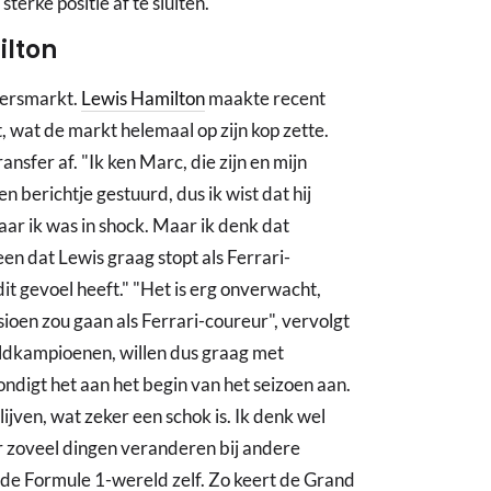
terke positie af te sluiten."
ilton
dersmarkt.
Lewis Hamilton
maakte recent
, wat de markt helemaal op zijn kop zette.
nsfer af. "Ik ken Marc, die zijn en mijn
berichtje gestuurd, dus ik wist dat hij
ar ik was in shock. Maar ik denk dat
en dat Lewis graag stopt als Ferrari-
dit gevoel heeft." "Het is erg onverwacht,
ioen zou gaan als Ferrari-coureur", vervolgt
eldkampioenen, willen dus graag met
ondigt het aan het begin van het seizoen aan.
ijven, wat zeker een schok is. Ik denk wel
er zoveel dingen veranderen bij andere
 de Formule 1-wereld zelf. Zo keert de Grand