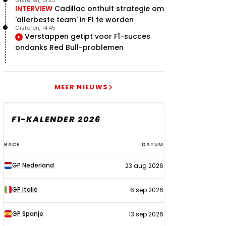
Gisteren, 15:25
INTERVIEW
Cadillac onthult strategie om
'allerbeste team' in F1 te worden
Gisteren, 14:45
Verstappen getipt voor F1-succes
ondanks Red Bull-problemen
MEER NIEUWS
F1-KALENDER 2026
F1-
RACE
DATUM
kalender
GP Nederland
23 aug 2026
2026
GP Italië
6 sep 2026
GP Spanje
13 sep 2026