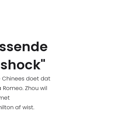
assende
 shock"
e Chinees doet dat
a Romeo. Zhou wil
 met
lton af wist.