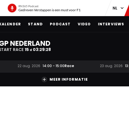
RN365 Podcast
Gedreven Verstappen is een must voor F1
KALENDER
STAND
PODCAST
VIDEO
INTERVIEWS
GP NEDERLAND
START RACE
15
03
:
29
:
28
d
Race
22 aug. 2026
14:00
-
15:00
23 aug. 2026
13
MEER INFORMATIE