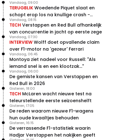
Vandaag, 09:00
TERUGBLIK
Woedende Piquet slaat en
schopt erop los na knullige crash -
Vandaag, 08:15
terugblik
TECH
Verstappen en Red Bull afhankelijk
van concurrentie in jacht op eerste zege
Vandaag, 07:30
INTERVIEW
Wolff doet opvallende claim
over F1-motor na 'gezeur' Ferrari
Vandaag, 06:45
Montoya ziet nadeel voor Russell: "Als
iemand snel is en een klootzak..."
Vandaag, 06:00
De gemiste kansen van Verstappen en
Red Bull in 2026
Gisteren, 18:00
TECH
McLaren wacht nieuwe test na
teleurstellende eerste seizoenshelft
Gisteren, 17:05
De reden waarom nieuwe F1-wagens
hun oude kwaaltjes behouden
Gisteren, 16:15
De verrassende F1-statistiek waarin
Hadjar Verstappen het nakijken geeft