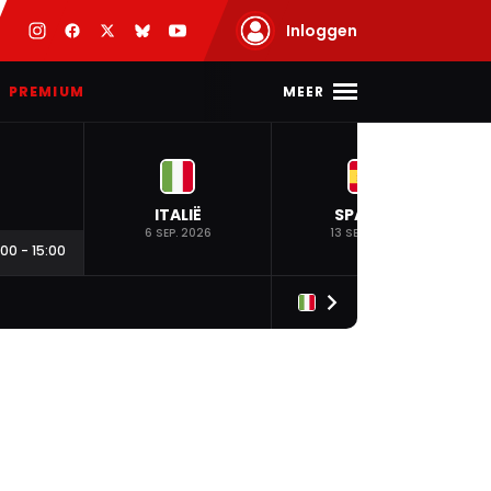
Inloggen
MEER
PREMIUM
ITALIË
SPANJE
6 SEP. 2026
13 SEP. 2026
:00
-
15:00