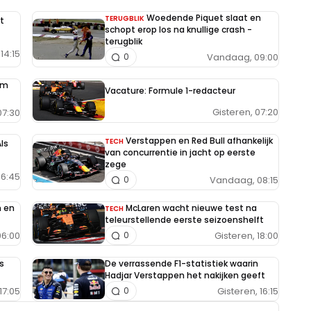
Woedende Piquet slaat en
TERUGBLIK
t
schopt erop los na knullige crash -
terugblik
14:15
Vandaag, 09:00
0
im
Vacature: Formule 1-redacteur
Gisteren, 07:20
7:30
Verstappen en Red Bull afhankelijk
TECH
ls
van concurrentie in jacht op eerste
zege
6:45
Vandaag, 08:15
0
n en
McLaren wacht nieuwe test na
TECH
teleurstellende eerste seizoenshelft
6:00
Gisteren, 18:00
0
s
De verrassende F1-statistiek waarin
Hadjar Verstappen het nakijken geeft
17:05
Gisteren, 16:15
0