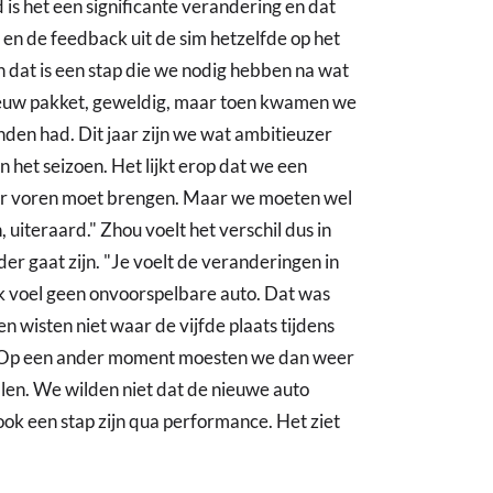
d is het een significante verandering en dat
 en de feedback uit de sim hetzelfde op het
n dat is een stap die we nodig hebben na wat
nieuw pakket, geweldig, maar toen kwamen we
den had. Dit jaar zijn we wat ambitieuzer
 het seizoen. Het lijkt erop dat we een
aar voren moet brengen. Maar we moeten wel
uiteraard." Zhou voelt het verschil dus in
er gaat zijn. "Je voelt de veranderingen in
Ik voel geen onvoorspelbare auto. Dat was
en wisten niet waar de vijfde plaats tijdens
. Op een ander moment moesten we dan weer
len. We wilden niet dat de nieuwe auto
ok een stap zijn qua performance. Het ziet