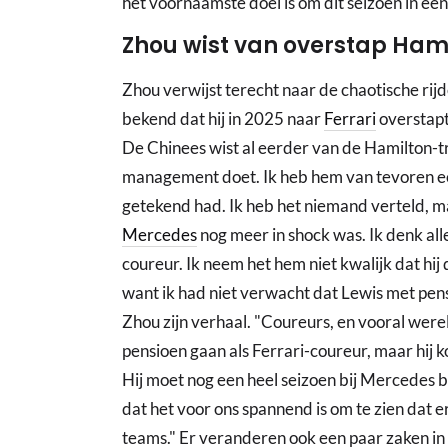
het voornaamste doel is om dit seizoen in een s
Zhou wist van overstap Ham
Zhou verwijst terecht naar de chaotische rij
bekend dat hij in 2025 naar
Ferrari
overstapt
De Chinees wist al eerder van de Hamilton-tra
management doet. Ik heb hem van tevoren een 
getekend had. Ik heb het niemand verteld, ma
Mercedes
nog meer in shock was. Ik denk alle
coureur. Ik neem het hem niet kwalijk dat hij 
want ik had niet verwacht dat Lewis met pens
Zhou zijn verhaal. "Coureurs, en vooral wer
pensioen gaan als Ferrari-coureur, maar hij k
Hij moet nog een heel seizoen bij Mercedes bl
dat het voor ons spannend is om te zien dat 
teams." Er veranderen ook een paar zaken in