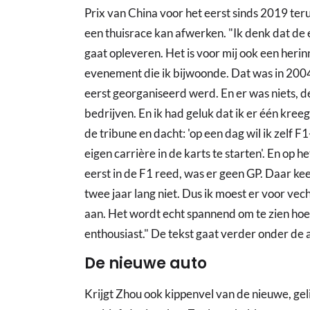
Prix van China voor het eerst sinds 2019 terug 
een thuisrace kan afwerken. "Ik denk dat de e
gaat opleveren. Het is voor mij ook een herin
evenement die ik bijwoonde. Dat was in 2004
eerst georganiseerd werd. En er was niets, 
bedrijven. En ik had geluk dat ik er één kreeg
de tribune en dacht: 'op een dag wil ik zelf F
eigen carrière in de karts te starten'. En op
eerst in de F1 reed, was er geen GP. Daar ke
twee jaar lang niet. Dus ik moest er voor vech
aan. Het wordt echt spannend om te zien hoeve
enthousiast." De tekst gaat verder onder de 
De nieuwe auto
Krijgt Zhou ook kippenvel van de nieuwe, ge