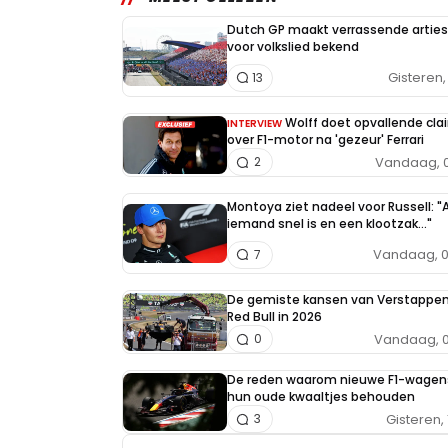
Dutch GP maakt verrassende arties
voor volkslied bekend
Gisteren, 
13
Wolff doet opvallende cla
INTERVIEW
over F1-motor na 'gezeur' Ferrari
Vandaag, 0
2
Montoya ziet nadeel voor Russell: "A
iemand snel is en een klootzak..."
Vandaag, 0
7
De gemiste kansen van Verstappe
Red Bull in 2026
Vandaag, 0
0
De reden waarom nieuwe F1-wagen
hun oude kwaaltjes behouden
Gisteren, 
3