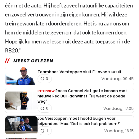
één met de auto. Hij heeft zoveel natuurlijke capaciteiten
en zoveel vertrouwen in zijn eigen kunnen. Hij wil deze
trein gewoon laten doordenderen. Het is nu aan ons om
hem de middelen te geven om dat ook te kunnen doen.
Hopelijk kunnen we lessen uit deze auto toepassen in de
RB20."
MEEST GELEZEN
Teambaas Verstappen sluit F1-avontuur uit
Vandaag, 09:45
3
Rocco Coronel ziet grote kansen met
INTERVIEW
nieuwe Red Bull-aanwinst: "Hij weet de goede
weg"
Vandaag, 17:05
0
Jos Verstappen moet hoofd buigen voor
'bijzondere' Max: "Dat is ook het probleem!"
Vandaag, 16:15
1