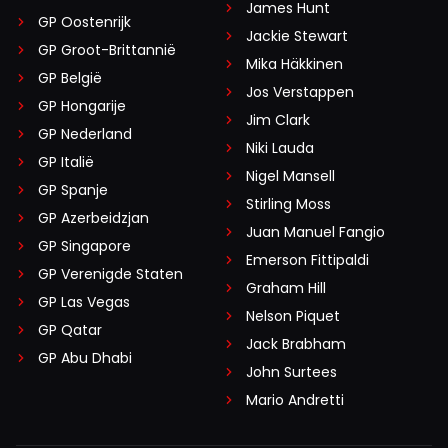
James Hunt
GP Oostenrijk
Jackie Stewart
GP Groot-Brittannië
Mika Häkkinen
GP België
Jos Verstappen
GP Hongarije
Jim Clark
GP Nederland
Niki Lauda
GP Italië
Nigel Mansell
GP Spanje
Stirling Moss
GP Azerbeidzjan
Juan Manuel Fangio
GP Singapore
Emerson Fittipaldi
GP Verenigde Staten
Graham Hill
GP Las Vegas
Nelson Piquet
GP Qatar
Jack Brabham
GP Abu Dhabi
John Surtees
Mario Andretti