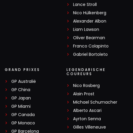
Lance Stroll
Nico Hülkenberg
Alexander Albon
Liam Lawson
Oliver Bearman
Franco Colapinto
Gabriel Bortoleto
GRAND PRIXES
LEGENDARISCHE
COUREURS
GP Australië
Nico Rosberg
GP China
Alain Prost
GP Japan
Michael Schumacher
GP Miami
Alberto Ascari
GP Canada
Ayrton Senna
GP Monaco
Gilles Villeneuve
GP Barcelona