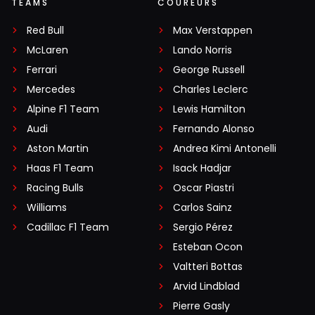
TEAMS
COUREURS
Red Bull
Max Verstappen
McLaren
Lando Norris
Ferrari
George Russell
Mercedes
Charles Leclerc
Alpine F1 Team
Lewis Hamilton
Audi
Fernando Alonso
Aston Martin
Andrea Kimi Antonelli
Haas F1 Team
Isack Hadjar
Racing Bulls
Oscar Piastri
Williams
Carlos Sainz
Cadillac F1 Team
Sergio Pérez
Esteban Ocon
Valtteri Bottas
Arvid Lindblad
Pierre Gasly