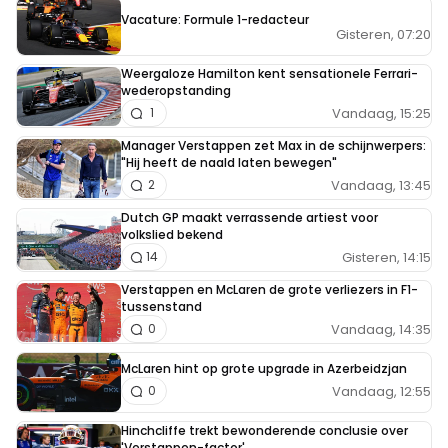
Vacature: Formule 1-redacteur
Gisteren, 07:20
Weergaloze Hamilton kent sensationele Ferrari-
wederopstanding
Vandaag, 15:25
1
Manager Verstappen zet Max in de schijnwerpers:
"Hij heeft de naald laten bewegen"
Vandaag, 13:45
2
Dutch GP maakt verrassende artiest voor
volkslied bekend
Gisteren, 14:15
14
Verstappen en McLaren de grote verliezers in F1-
tussenstand
Vandaag, 14:35
0
McLaren hint op grote upgrade in Azerbeidzjan
Vandaag, 12:55
0
Hinchcliffe trekt bewonderende conclusie over
'Verstappen-factor'