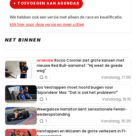
+ TOEVOEGEN AAN AGENDA
We hebben ook een versie met alleen de race en kwalificatie.
klik hier voor deze versie en meer uitleg
.
NET BINNEN
Rocco Coronel ziet grote kansen met
INTERVIEW
nieuwe Red Bull-aanwinst: "Hij weet de goede
weg"
Vandaag, 17:05
0
Jos Verstappen moet hoofd buigen voor
'bijzondere' Max: "Dat is ook het probleem!"
Vandaag, 16:15
1
Weergaloze Hamilton kent sensationele Ferrari-
wederopstanding
Vandaag, 15:25
1
Verstappen en McLaren de grote verliezers in F1-