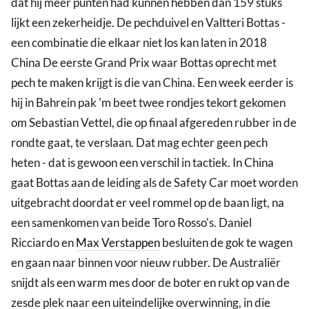
dat hij meer punten had kunnen hebben dan 159 stuks
lijkt een zekerheidje. De pechduivel en Valtteri Bottas -
een combinatie die elkaar niet los kan laten in 2018
China De eerste Grand Prix waar Bottas oprecht met
pech te maken krijgt is die van China. Een week eerder is
hij in Bahrein pak 'm beet twee rondjes tekort gekomen
om Sebastian Vettel, die op finaal afgereden rubber in de
rondte gaat, te verslaan. Dat mag echter geen pech
heten - dat is gewoon een verschil in tactiek. In China
gaat Bottas aan de leiding als de Safety Car moet worden
uitgebracht doordat er veel rommel op de baan ligt, na
een samenkomen van beide Toro Rosso's. Daniel
Ricciardo en
Max Verstappen
besluiten de gok te wagen
en gaan naar binnen voor nieuw rubber. De Australiër
snijdt als een warm mes door de boter en rukt op van de
zesde plek naar een uiteindelijke overwinning, in die