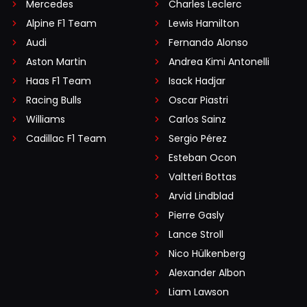
Mercedes
Charles Leclerc
Alpine F1 Team
Lewis Hamilton
Audi
Fernando Alonso
Aston Martin
Andrea Kimi Antonelli
Haas F1 Team
Isack Hadjar
Racing Bulls
Oscar Piastri
Williams
Carlos Sainz
Cadillac F1 Team
Sergio Pérez
Esteban Ocon
Valtteri Bottas
Arvid Lindblad
Pierre Gasly
Lance Stroll
Nico Hülkenberg
Alexander Albon
Liam Lawson