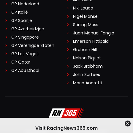
GP Nederland
Niki Lauda
GP Italië
Nigel Mansell
GP Spanje
Stirling Moss
GP Azerbeidzjan
Juan Manuel Fangio
GP Singapore
Emerson Fittipaldi
GP Verenigde Staten
Graham Hill
GP Las Vegas
Nelson Piquet
GP Qatar
Jack Brabham
GP Abu Dhabi
John Surtees
Mario Andretti
Visit RacingNews365.com
Disclaimer
Algemene voorwaarden