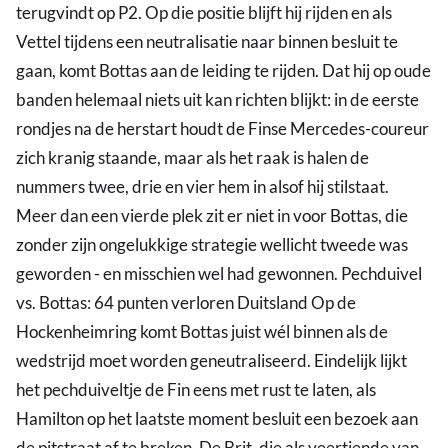
terugvindt op P2. Op die positie blijft hij rijden en als
Vettel tijdens een neutralisatie naar binnen besluit te
gaan, komt Bottas aan de leiding te rijden. Dat hij op oude
banden helemaal niets uit kan richten blijkt: in de eerste
rondjes na de herstart houdt de Finse Mercedes-coureur
zich kranig staande, maar als het raak is halen de
nummers twee, drie en vier hem in alsof hij stilstaat.
Meer dan een vierde plek zit er niet in voor Bottas, die
zonder zijn ongelukkige strategie wellicht tweede was
geworden - en misschien wel had gewonnen. Pechduivel
vs. Bottas: 64 punten verloren Duitsland Op de
Hockenheimring komt Bottas juist wél binnen als de
wedstrijd moet worden geneutraliseerd. Eindelijk lijkt
het pechduiveltje de Fin eens met rust te laten, als
Hamilton op het laatste moment besluit een bezoek aan
de pitstraat af te breken. De Brit, die als veertiende van