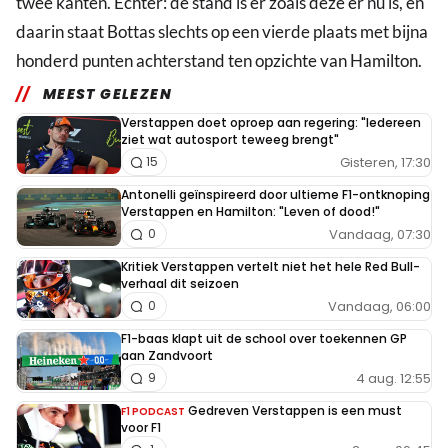
twee kanten. Echter: de stand is er zoals deze er nu is, en
daarin staat Bottas slechts op een vierde plaats met bijna
honderd punten achterstand ten opzichte van Hamilton.
MEEST GELEZEN
Verstappen doet oproep aan regering: "Iedereen
ziet wat autosport teweeg brengt"
Gisteren, 17:30
15
Antonelli geïnspireerd door ultieme F1-ontknoping
Verstappen en Hamilton: "Leven of dood!"
Vandaag, 07:30
0
Kritiek Verstappen vertelt niet het hele Red Bull-
verhaal dit seizoen
Vandaag, 06:00
0
F1-baas klapt uit de school over toekennen GP
aan Zandvoort
4 aug. 12:55
9
Gedreven Verstappen is een must
F1 PODCAST
voor F1