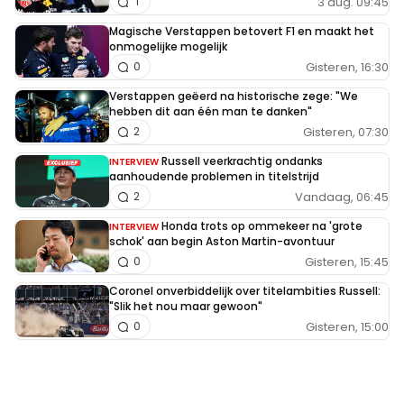
3 aug. 09:45
1
Magische Verstappen betovert F1 en maakt het
onmogelijke mogelijk
Gisteren, 16:30
0
Verstappen geëerd na historische zege: "We
hebben dit aan één man te danken"
Gisteren, 07:30
2
Russell veerkrachtig ondanks
INTERVIEW
aanhoudende problemen in titelstrijd
Vandaag, 06:45
2
Honda trots op ommekeer na 'grote
INTERVIEW
schok' aan begin Aston Martin-avontuur
Gisteren, 15:45
0
Coronel onverbiddelijk over titelambities Russell:
"Slik het nou maar gewoon"
Gisteren, 15:00
0