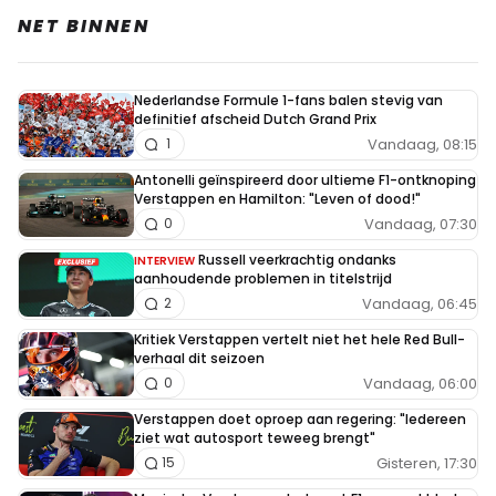
NET BINNEN
Nederlandse Formule 1-fans balen stevig van
definitief afscheid Dutch Grand Prix
Vandaag, 08:15
1
Antonelli geïnspireerd door ultieme F1-ontknoping
Verstappen en Hamilton: "Leven of dood!"
Vandaag, 07:30
0
Russell veerkrachtig ondanks
INTERVIEW
aanhoudende problemen in titelstrijd
Vandaag, 06:45
2
Kritiek Verstappen vertelt niet het hele Red Bull-
verhaal dit seizoen
Vandaag, 06:00
0
Verstappen doet oproep aan regering: "Iedereen
ziet wat autosport teweeg brengt"
Gisteren, 17:30
15