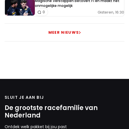
Magische Verstappen betovert F1 en maakt het
onmogelijke mogelijk
Gisteren, 16:30
0
MEER NIEUWS
SLUIT JE AAN BIJ
De grootste racefamilie van
Nederland
Ontdek welk pakket bij jou past