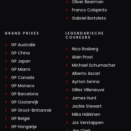
Oliver Bearman
Franco Colapinto
Gabriel Bortoleto
GRAND PRIXES
LEGENDARISCHE
COUREURS
GP Australië
Nico Rosberg
GP China
Alain Prost
GP Japan
Michael Schumacher
GP Miami
Alberto Ascari
GP Canada
Ayrton Senna
GP Monaco
Gilles Villeneuve
GP Barcelona
James Hunt
GP Oostenrijk
Jackie Stewart
GP Groot-Brittannië
Mika Häkkinen
GP België
Jos Verstappen
GP Hongarije
Jim Clark