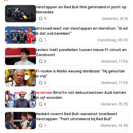
Verstappen en Red Bull flink gehinderd in jacht op
Mercedes
Gisteren, 16:15
11
Antonelli leert van Verstappen en Hamilton: "Al wil
ik dat ook bereiken"
Vandaag, 06:00
1
Leclerc trekt parallellen tussen nieuw F1-circuit en
Zandvoort
Gisteren, 17:55
0
F1-rookie is Marko eeuwig dankbaar: "Hij geloofde
in mij"
Gisteren, 17:05
0
Binotto vat debuutseizoen Audi samen
INTERVIEW
in vijf woorden
Gisteren, 15:25
0
Herbert noemt Red Bull-aanwinst troefkaart
Verstappen: "Past uitstekend bij Red Bull"
Gisteren, 14:35
1