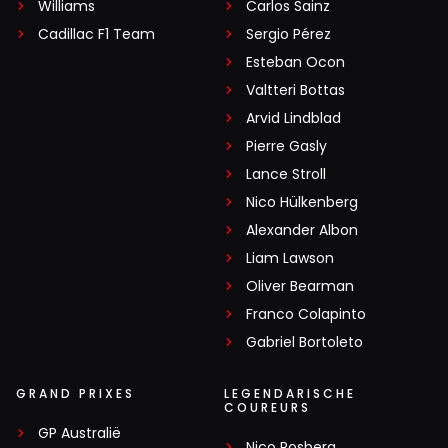
Williams
Carlos Sainz
Cadillac F1 Team
Sergio Pérez
Esteban Ocon
Valtteri Bottas
Arvid Lindblad
Pierre Gasly
Lance Stroll
Nico Hülkenberg
Alexander Albon
Liam Lawson
Oliver Bearman
Franco Colapinto
Gabriel Bortoleto
GRAND PRIXES
LEGENDARISCHE
COUREURS
GP Australië
Nico Rosberg