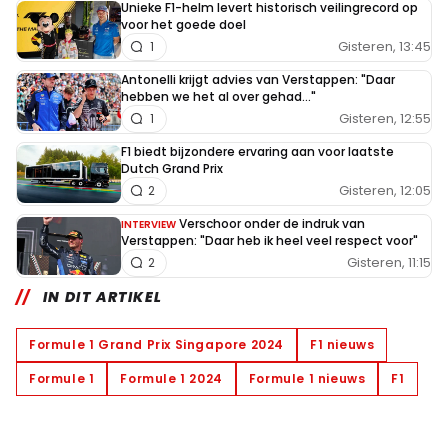
Unieke F1-helm levert historisch veilingrecord op
voor het goede doel
Gisteren, 13:45
1
Antonelli krijgt advies van Verstappen: "Daar
hebben we het al over gehad..."
Gisteren, 12:55
1
F1 biedt bijzondere ervaring aan voor laatste
Dutch Grand Prix
Gisteren, 12:05
2
Verschoor onder de indruk van
INTERVIEW
Verstappen: "Daar heb ik heel veel respect voor"
Gisteren, 11:15
2
IN DIT ARTIKEL
Formule 1 Grand Prix Singapore 2024
F1 nieuws
Formule 1
Formule 1 2024
Formule 1 nieuws
F1