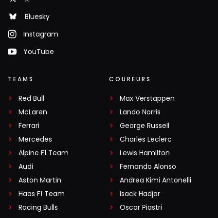
Bluesky
Instagram
YouTube
TEAMS
COUREURS
Red Bull
Max Verstappen
McLaren
Lando Norris
Ferrari
George Russell
Mercedes
Charles Leclerc
Alpine F1 Team
Lewis Hamilton
Audi
Fernando Alonso
Aston Martin
Andrea Kimi Antonelli
Haas F1 Team
Isack Hadjar
Racing Bulls
Oscar Piastri