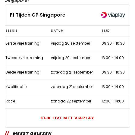
F1 Tijden GP Singapore
F1
SESSIE
DATUM
TIJD
Tijden
Eerste vrije training
vrijdag 20 september
09:30
-
10:30
GP
Singapore
Tweede vrije training
vrijdag 20 september
13:00
-
14:00
Derde vrije training
zaterdag 21 september
09:30
-
10:30
Kwalificatie
zaterdag 21 september
13:00
-
14:00
Race
zondag 22 september
12:00
-
14:00
KIJK LIVE MET VIAPLAY
MEEST GELEZEN