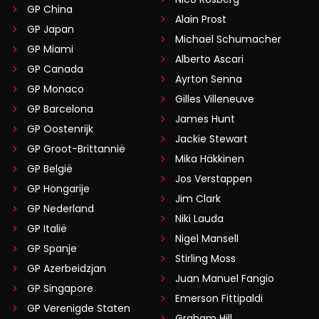
GP China
Alain Prost
GP Japan
Michael Schumacher
GP Miami
Alberto Ascari
GP Canada
Ayrton Senna
GP Monaco
Gilles Villeneuve
GP Barcelona
James Hunt
GP Oostenrijk
Jackie Stewart
GP Groot-Brittannië
Mika Häkkinen
GP België
Jos Verstappen
GP Hongarije
Jim Clark
GP Nederland
Niki Lauda
GP Italië
Nigel Mansell
GP Spanje
Stirling Moss
GP Azerbeidzjan
Juan Manuel Fangio
GP Singapore
Emerson Fittipaldi
GP Verenigde Staten
Graham Hill