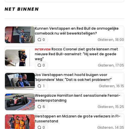
NET BINNEN
Kunnen Verstappen en Red Bull de onmogelijke
comeback nu wél bewerkstelligen?
Gisteren, 18:00
0
Rocco Coronel ziet grote kansen met
INTERVIEW
nieuwe Red Bull-aanwinst: "Hij weet de goede
weg"
Gisteren, 17:05
0
Jos Verstappen moet hoofd buigen voor
'bijzondere' Max: "Dat is ook het probleem!"
Gisteren, 16:15
1
Weergaloze Hamilton kent sensationele Ferrari-
wederopstanding
Gisteren, 15:25
6
Verstappen en McLaren de grote verliezers in F1-
tussenstand
Gisteren, 14:35
0