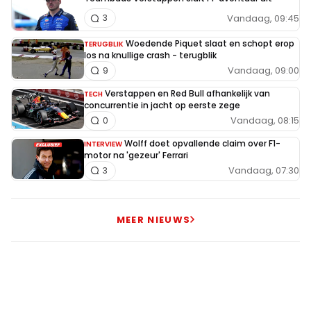
Vandaag, 09:45
3
Woedende Piquet slaat en schopt erop
TERUGBLIK
los na knullige crash - terugblik
Vandaag, 09:00
9
Verstappen en Red Bull afhankelijk van
TECH
concurrentie in jacht op eerste zege
Vandaag, 08:15
0
Wolff doet opvallende claim over F1-
INTERVIEW
motor na 'gezeur' Ferrari
Vandaag, 07:30
3
MEER NIEUWS