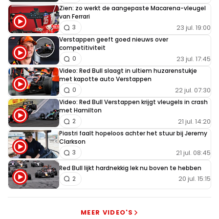
Zien: zo werkt de aangepaste Macarena-vleugel
van Ferrari
23 jul. 19:00
3
Verstappen geeft goed nieuws over
competitiviteit
23 jul. 17:45
0
Video: Red Bull slaagt in ultiem huzarenstukje
met kapotte auto Verstappen
22 jul. 07:30
0
Video: Red Bull Verstappen krijgt vleugels in crash
met Hamilton
21 jul. 14:20
2
Piastri faalt hopeloos achter het stuur bij Jeremy
Clarkson
21 jul. 08:45
3
Red Bull lijkt hardnekkig lek nu boven te hebben
20 jul. 15:15
2
MEER VIDEO'S