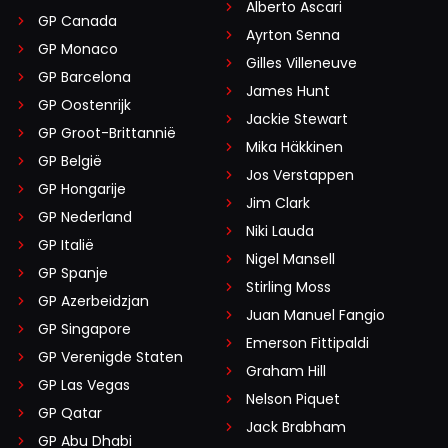
Alberto Ascari
GP Canada
Ayrton Senna
GP Monaco
Gilles Villeneuve
GP Barcelona
James Hunt
GP Oostenrijk
Jackie Stewart
GP Groot-Brittannië
Mika Häkkinen
GP België
Jos Verstappen
GP Hongarije
Jim Clark
GP Nederland
Niki Lauda
GP Italië
Nigel Mansell
GP Spanje
Stirling Moss
GP Azerbeidzjan
Juan Manuel Fangio
GP Singapore
Emerson Fittipaldi
GP Verenigde Staten
Graham Hill
GP Las Vegas
Nelson Piquet
GP Qatar
Jack Brabham
GP Abu Dhabi