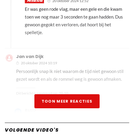
PREMIUM
20 oktober 2024 12:52
Er was geen rode vlag, maar een gele en die kwam
toen we nog maar 3 seconden te gaan hadden. Dus
gewoon gegokt en verloren, dat hoort bij het
spelletje.
Jan van Dijk
20 oktober 2024 10:19
Persoonlijk snap ik niet waarom de tijd niet gewoon stil
gezet wordt en als de rommel weg is gewoon afmaken.
Dit bericht is aangepast op:
20-10
TOON MEER REACTIES
Rst17
PREMIUM
20 oktober 2024 12:51
Misschien omdat de gele vlag naar buiten kwam
VOLGENDE VIDEO'S
terwijl er nog maar 3 seconden te gaan waren?