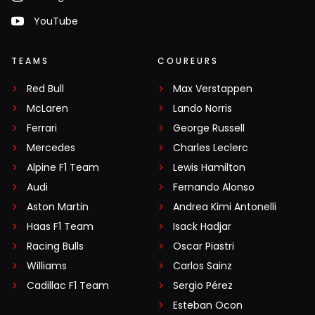
YouTube
TEAMS
COUREURS
Red Bull
Max Verstappen
McLaren
Lando Norris
Ferrari
George Russell
Mercedes
Charles Leclerc
Alpine F1 Team
Lewis Hamilton
Audi
Fernando Alonso
Aston Martin
Andrea Kimi Antonelli
Haas F1 Team
Isack Hadjar
Racing Bulls
Oscar Piastri
Williams
Carlos Sainz
Cadillac F1 Team
Sergio Pérez
Esteban Ocon