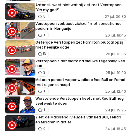
Antonelli weet niet wat hij ziet met Verstappen:
"Oh my god!"
27 jul. 06:30
8
Verstappen verbaast zichzelf met sensationeel
podium in Hongarije
26 jul. 18:45
1
Getergde Verstappen zet Hamilton brutaal opzij
met heerlijke actie
26 jul. 13:35
13
Verstappen slaat alarm na nieuwe tegenslag Red
Bull
25 jul. 19:00
3
McLaren pareert wapenwedloop Red Bull en Ferrari
met eigen concept
25 jul. 12:40
1
Worstelende Verstappen heeft met Red Bull nog
veel werk te doen
24 jul. 19:25
1
Zien: de Macarena-vleugels van Red Bull, Ferrari
en McLaren in actie!
24 jul. 18:45
0