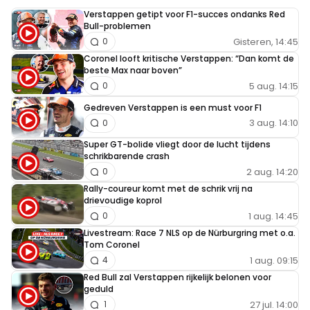
Verstappen getipt voor F1-succes ondanks Red
Verder gaan was dus niet mogelijk
Bull-problemen
Gisteren, 14:45
0
Coronel looft kritische Verstappen: “Dan komt de
beste Max naar boven”
5 aug. 14:15
0
Gedreven Verstappen is een must voor F1
3 aug. 14:10
0
Super GT-bolide vliegt door de lucht tijdens
schrikbarende crash
2 aug. 14:20
0
Rally-coureur komt met de schrik vrij na
drievoudige koprol
1 aug. 14:45
0
Livestream: Race 7 NLS op de Nürburgring met o.a.
Tom Coronel
1 aug. 09:15
4
Red Bull zal Verstappen rijkelijk belonen voor
geduld
27 jul. 14:00
1