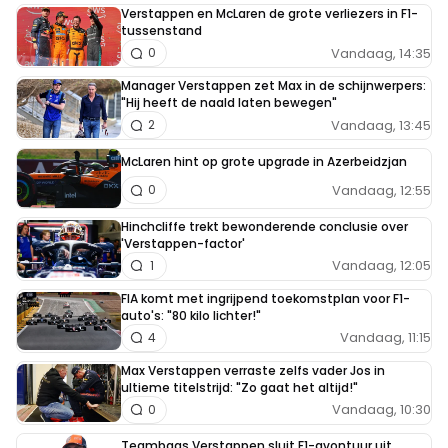
Verstappen en McLaren de grote verliezers in F1-
tussenstand
Vandaag, 14:35
0
Manager Verstappen zet Max in de schijnwerpers:
"Hij heeft de naald laten bewegen"
Vandaag, 13:45
2
McLaren hint op grote upgrade in Azerbeidzjan
Vandaag, 12:55
0
Hinchcliffe trekt bewonderende conclusie over
'Verstappen-factor'
Vandaag, 12:05
1
FIA komt met ingrijpend toekomstplan voor F1-
auto's: "80 kilo lichter!"
Vandaag, 11:15
4
Max Verstappen verraste zelfs vader Jos in
ultieme titelstrijd: "Zo gaat het altijd!"
Vandaag, 10:30
0
Teambaas Verstappen sluit F1-avontuur uit