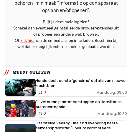
beheren" minimaal: "Informatie op een apparaat
opslaan en/of openen".
Blijf je deze melding zien?
Schakel dan eventueel geinstalleerde browserextensies uit
of probeer een andere web browser.
Of
klik hier
om de embed alsnog in te laden. Besef hierbij
wel dat er mogelijk externe cookies geplaatst worden.
MEEST GELEZEN
Honda deelt eerste 'geheime' details van nieuwe
krachtbron
Vandaag, 09:00
0
F1-veteraan plaatst Verstappen en Hamilton in
buitencategorie
Vandaag, 10:30
0
IJzersterke VeeKay jubelt na evenaring beste
seizoensprestatie: "Podium komt steeds