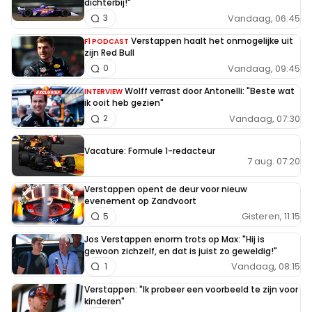
dichterbij!"
Vandaag, 06:45
3
Verstappen haalt het onmogelijke uit
F1 PODCAST
zijn Red Bull
Vandaag, 09:45
0
Wolff verrast door Antonelli: "Beste wat
INTERVIEW
ik ooit heb gezien"
Vandaag, 07:30
2
Vacature: Formule 1-redacteur
7 aug. 07:20
Verstappen opent de deur voor nieuw
evenement op Zandvoort
Gisteren, 11:15
5
Jos Verstappen enorm trots op Max: "Hij is
gewoon zichzelf, en dat is juist zo geweldig!"
Vandaag, 08:15
1
Verstappen: "Ik probeer een voorbeeld te zijn voor
kinderen"