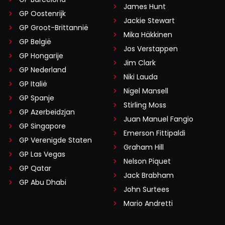
James Hunt
GP Oostenrijk
Jackie Stewart
GP Groot-Brittannië
Mika Häkkinen
GP België
Jos Verstappen
GP Hongarije
Jim Clark
GP Nederland
Niki Lauda
GP Italië
Nigel Mansell
GP Spanje
Stirling Moss
GP Azerbeidzjan
Juan Manuel Fangio
GP Singapore
Emerson Fittipaldi
GP Verenigde Staten
Graham Hill
GP Las Vegas
Nelson Piquet
GP Qatar
Jack Brabham
GP Abu Dhabi
John Surtees
Mario Andretti