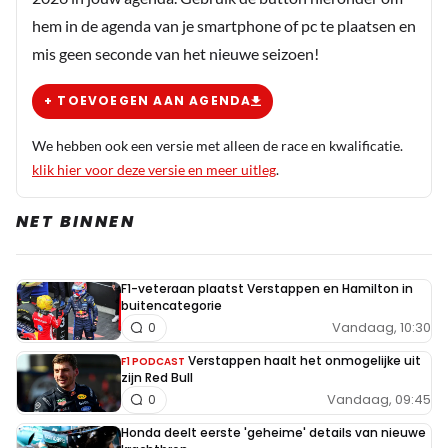
hem in de agenda van je smartphone of pc te plaatsen en
mis geen seconde van het nieuwe seizoen!
+ TOEVOEGEN AAN AGENDA
We hebben ook een versie met alleen de race en kwalificatie.
klik hier voor deze versie en meer uitleg
.
NET BINNEN
F1-veteraan plaatst Verstappen en Hamilton in
buitencategorie
Vandaag, 10:30
0
Verstappen haalt het onmogelijke uit
F1 PODCAST
zijn Red Bull
Vandaag, 09:45
0
Honda deelt eerste 'geheime' details van nieuwe