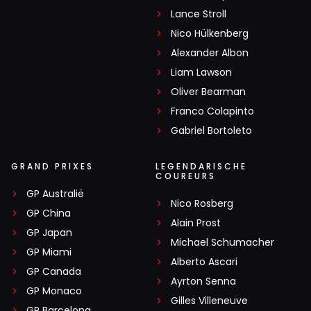
Lance Stroll
Nico Hülkenberg
Alexander Albon
Liam Lawson
Oliver Bearman
Franco Colapinto
Gabriel Bortoleto
GRAND PRIXES
LEGENDARISCHE
COUREURS
GP Australië
Nico Rosberg
GP China
Alain Prost
GP Japan
Michael Schumacher
GP Miami
Alberto Ascari
GP Canada
Ayrton Senna
GP Monaco
Gilles Villeneuve
GP Barcelona