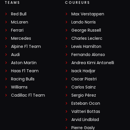
TEAMS
COUREURS
Red Bull
Max Verstappen
McLaren
Lando Norris
Ferrari
George Russell
Mercedes
Charles Leclerc
Alpine F1 Team
Lewis Hamilton
Audi
Fernando Alonso
Aston Martin
Andrea Kimi Antonelli
Haas F1 Team
Isack Hadjar
Racing Bulls
Oscar Piastri
Williams
Carlos Sainz
Cadillac F1 Team
Sergio Pérez
Esteban Ocon
Valtteri Bottas
Arvid Lindblad
Pierre Gasly