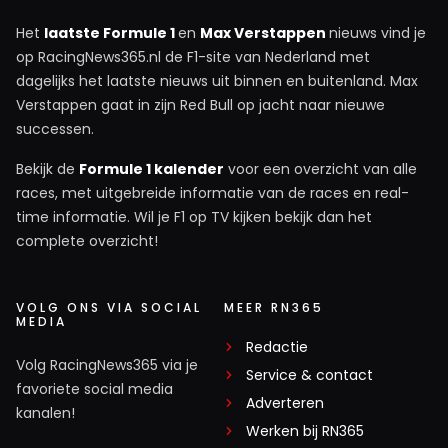
Het
laatste Formule 1
en
Max Verstappen
nieuws vind je
op RacingNews365.nl de F1-site van Nederland met
dagelijks het laatste nieuws uit binnen en buitenland. Max
Verstappen gaat in zijn Red Bull op jacht naar nieuwe
successen.
Bekijk de
Formule 1 kalender
voor een overzicht van alle
races, met uitgebreide informatie van de races en real-
time informatie. Wil je F1 op TV kijken bekijk dan het
complete overzicht!
VOLG ONS VIA SOCIAL
MEER RN365
MEDIA
Redactie
Volg RacingNews365 via je
Service & contact
favoriete social media
Adverteren
kanalen!
Werken bij RN365