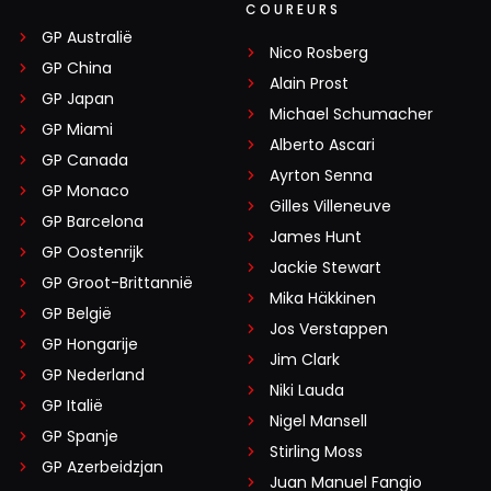
COUREURS
GP Australië
Nico Rosberg
GP China
Alain Prost
GP Japan
Michael Schumacher
GP Miami
Alberto Ascari
GP Canada
Ayrton Senna
GP Monaco
Gilles Villeneuve
GP Barcelona
James Hunt
GP Oostenrijk
Jackie Stewart
GP Groot-Brittannië
Mika Häkkinen
GP België
Jos Verstappen
GP Hongarije
Jim Clark
GP Nederland
Niki Lauda
GP Italië
Nigel Mansell
GP Spanje
Stirling Moss
GP Azerbeidzjan
Juan Manuel Fangio