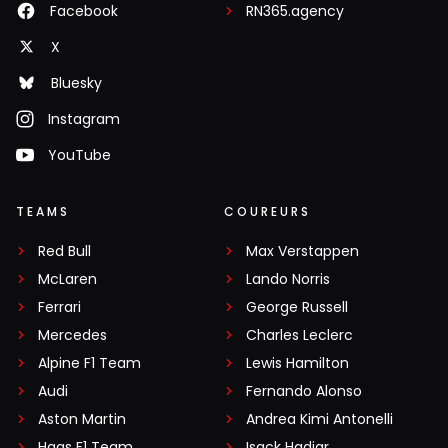
Facebook
RN365.agency
X
Bluesky
Instagram
YouTube
TEAMS
COUREURS
Red Bull
Max Verstappen
McLaren
Lando Norris
Ferrari
George Russell
Mercedes
Charles Leclerc
Alpine F1 Team
Lewis Hamilton
Audi
Fernando Alonso
Aston Martin
Andrea Kimi Antonelli
Haas F1 Team
Isack Hadjar