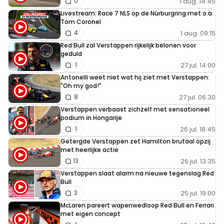
1 aug. 14:45
0
Livestream: Race 7 NLS op de Nürburgring met o.a.
Tom Coronel
1 aug. 09:15
4
Red Bull zal Verstappen rijkelijk belonen voor
geduld
27 jul. 14:00
1
Antonelli weet niet wat hij ziet met Verstappen:
"Oh my god!"
27 jul. 06:30
8
Verstappen verbaast zichzelf met sensationeel
podium in Hongarije
26 jul. 18:45
1
Getergde Verstappen zet Hamilton brutaal opzij
met heerlijke actie
26 jul. 13:35
13
Verstappen slaat alarm na nieuwe tegenslag Red
Bull
25 jul. 19:00
3
McLaren pareert wapenwedloop Red Bull en Ferrari
met eigen concept