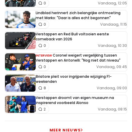
Vandaag, 12:05
0
Lindblad herinnert zich belangrijke ontmoeting
met Marko: "Daar is alles echt begonnen"
Vandaag, 11:15
0
Verstappen en Red Bull voltooien eerste
comeback van 2026
Vandaag, 10:30
0
Coronel weigert vergelijking tussen
INTERVIEW
Verstappen en Antonelli: "Nog niet dat niveau"
Vandaag, 09:45
0
Briatore pleit voor ingrijpende wijziging F1-
weekenden
Vandaag, 09:00
8
Verstappen droomt van eigen museum na
inspirerend voorbeeld Alonso
Vandaag, 08:15
2
MEER NIEUWS