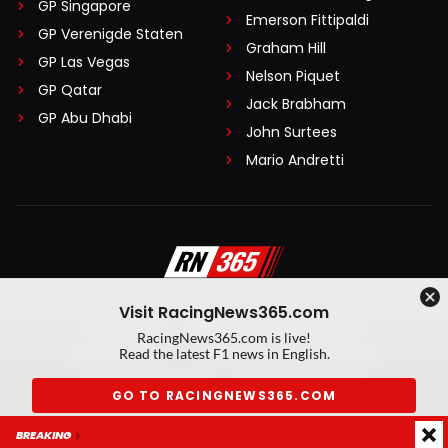
GP Singapore
Emerson Fittipaldi
GP Verenigde Staten
Graham Hill
GP Las Vegas
Nelson Piquet
GP Qatar
Jack Brabham
GP Abu Dhabi
John Surtees
Mario Andretti
Visit RacingNews365.com
Disclaimer
Algemene voorwaarden
RacingNews365.com is live!
Privacy Policy
Created by On Your Marks
Read the latest F1 news in English.
Privacy manager
Kansspeluitingen
GO TO RACINGNEWS365.COM
© 2026 RacingNews365. Alle rechten voorbehouden
BREAKING
Don't show again