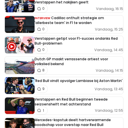
Verstappen het nakijken geeft
Vandaag, 16:15
0
Cadillac onthult strategie om
INTERVIEW
'allerbeste team' in F1 te worden
Vandaag, 15:25
0
Verstappen getipt voor F1-succes ondanks Red
Bull-problemen
Vandaag, 14:45
0
Dutch GP maakt verrassende artiest voor
volkslied bekend
Vandaag, 14:15
8
'Red Bull vindt opvolger Lambiase bij Aston Martin'
Vandaag, 13:45
9
Verstappen en Red Bull beginnen tweede
seizoenshelft met achterstand
Vandaag, 12:55
1
Mercedes-kopstuk deelt hartverwarmende
boodschap voor overstap naar Red Bull