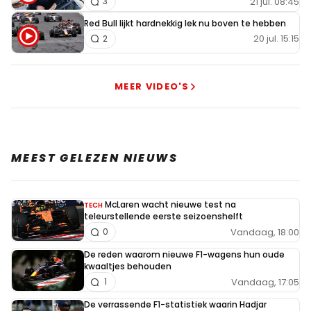
21 jul. 08:45
3
Red Bull lijkt hardnekkig lek nu boven te hebben
20 jul. 15:15
2
MEER VIDEO'S
MEEST GELEZEN NIEUWS
McLaren wacht nieuwe test na
TECH
teleurstellende eerste seizoenshelft
Vandaag, 18:00
0
De reden waarom nieuwe F1-wagens hun oude
kwaaltjes behouden
Vandaag, 17:05
1
De verrassende F1-statistiek waarin Hadjar