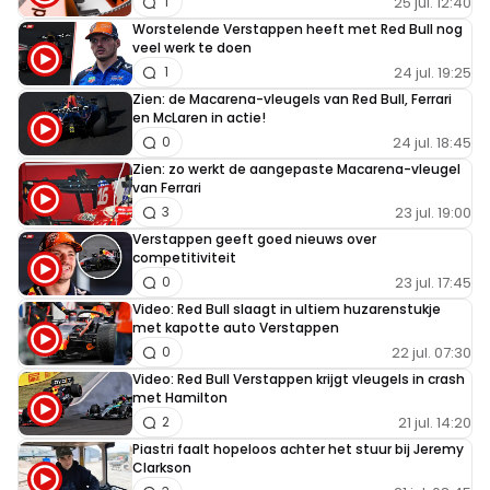
25 jul. 12:40
1
Worstelende Verstappen heeft met Red Bull nog
veel werk te doen
24 jul. 19:25
1
Zien: de Macarena-vleugels van Red Bull, Ferrari
en McLaren in actie!
24 jul. 18:45
0
Zien: zo werkt de aangepaste Macarena-vleugel
van Ferrari
23 jul. 19:00
3
Verstappen geeft goed nieuws over
competitiviteit
23 jul. 17:45
0
Video: Red Bull slaagt in ultiem huzarenstukje
met kapotte auto Verstappen
22 jul. 07:30
0
Video: Red Bull Verstappen krijgt vleugels in crash
met Hamilton
21 jul. 14:20
2
Piastri faalt hopeloos achter het stuur bij Jeremy
Clarkson