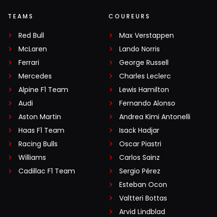
TEAMS
COUREURS
Red Bull
Max Verstappen
McLaren
Lando Norris
Ferrari
George Russell
Mercedes
Charles Leclerc
Alpine F1 Team
Lewis Hamilton
Audi
Fernando Alonso
Aston Martin
Andrea Kimi Antonelli
Haas F1 Team
Isack Hadjar
Racing Bulls
Oscar Piastri
Williams
Carlos Sainz
Cadillac F1 Team
Sergio Pérez
Esteban Ocon
Valtteri Bottas
Arvid Lindblad