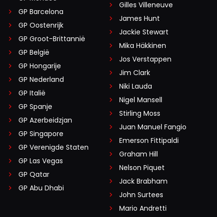
Gilles Villeneuve
GP Barcelona
James Hunt
GP Oostenrijk
Jackie Stewart
GP Groot-Brittannië
Mika Häkkinen
GP België
Jos Verstappen
GP Hongarije
Jim Clark
GP Nederland
Niki Lauda
GP Italië
Nigel Mansell
GP Spanje
Stirling Moss
GP Azerbeidzjan
Juan Manuel Fangio
GP Singapore
Emerson Fittipaldi
GP Verenigde Staten
Graham Hill
GP Las Vegas
Nelson Piquet
GP Qatar
Jack Brabham
GP Abu Dhabi
John Surtees
Mario Andretti