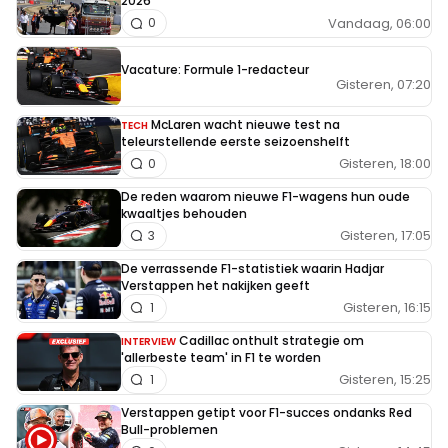
2026
Vandaag, 06:00
0
Vacature: Formule 1-redacteur
Gisteren, 07:20
McLaren wacht nieuwe test na
TECH
teleurstellende eerste seizoenshelft
Gisteren, 18:00
0
De reden waarom nieuwe F1-wagens hun oude
kwaaltjes behouden
Gisteren, 17:05
3
De verrassende F1-statistiek waarin Hadjar
Verstappen het nakijken geeft
Gisteren, 16:15
1
Cadillac onthult strategie om
INTERVIEW
'allerbeste team' in F1 te worden
Gisteren, 15:25
1
Verstappen getipt voor F1-succes ondanks Red
Bull-problemen