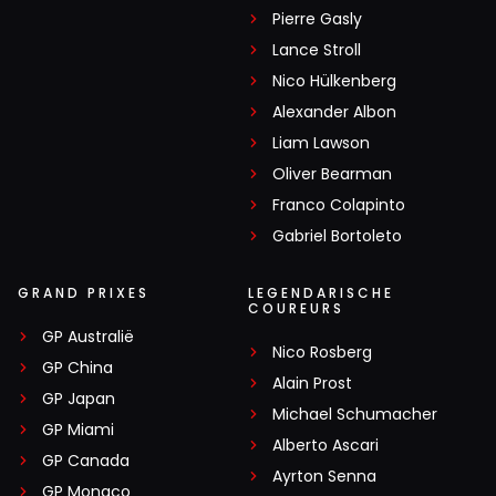
Pierre Gasly
Lance Stroll
Nico Hülkenberg
Alexander Albon
Liam Lawson
Oliver Bearman
Franco Colapinto
Gabriel Bortoleto
GRAND PRIXES
LEGENDARISCHE
COUREURS
GP Australië
Nico Rosberg
GP China
Alain Prost
GP Japan
Michael Schumacher
GP Miami
Alberto Ascari
GP Canada
Ayrton Senna
GP Monaco