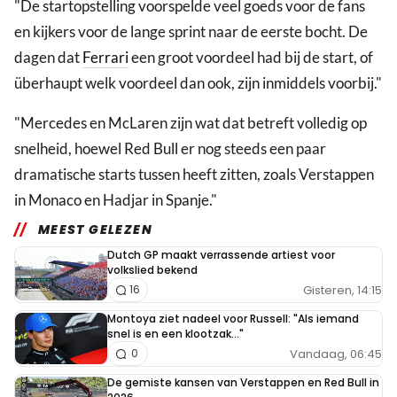
"De startopstelling voorspelde veel goeds voor de fans
en kijkers voor de lange sprint naar de eerste bocht. De
dagen dat
Ferrari
een groot voordeel had bij de start, of
überhaupt welk voordeel dan ook, zijn inmiddels voorbij."
"Mercedes en McLaren zijn wat dat betreft volledig op
snelheid, hoewel Red Bull er nog steeds een paar
dramatische starts tussen heeft zitten, zoals Verstappen
in Monaco en Hadjar in Spanje."
MEEST GELEZEN
Dutch GP maakt verrassende artiest voor
volkslied bekend
Gisteren, 14:15
16
Montoya ziet nadeel voor Russell: "Als iemand
snel is en een klootzak..."
Vandaag, 06:45
0
De gemiste kansen van Verstappen en Red Bull in