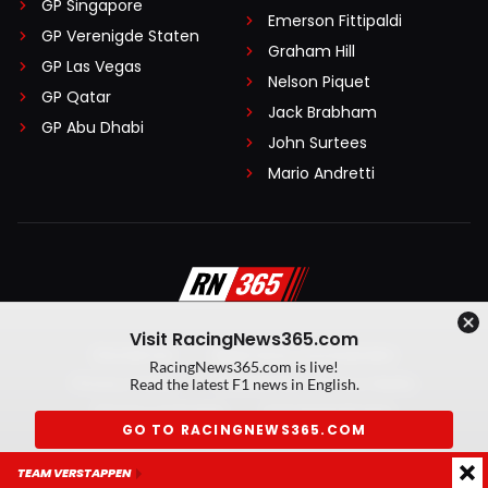
GP Singapore
Emerson Fittipaldi
GP Verenigde Staten
Graham Hill
GP Las Vegas
Nelson Piquet
GP Qatar
Jack Brabham
GP Abu Dhabi
John Surtees
Mario Andretti
Visit RacingNews365.com
Disclaimer
Algemene voorwaarden
RacingNews365.com is live!
Privacy Policy
Created by On Your Marks
Read the latest F1 news in English.
Privacy manager
Kansspeluitingen
GO TO RACINGNEWS365.COM
© 2026 RacingNews365. Alle rechten voorbehouden
TEAM VERSTAPPEN
Don't show again