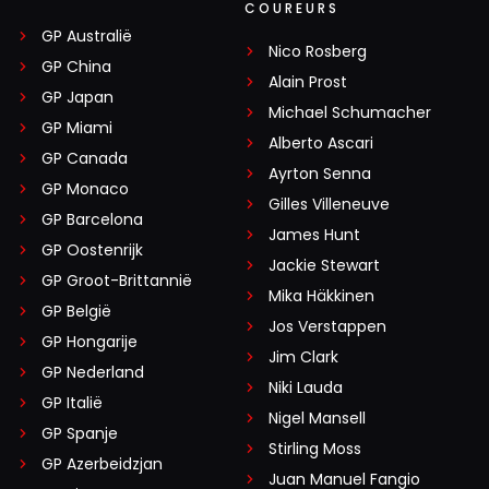
COUREURS
GP Australië
Nico Rosberg
GP China
Alain Prost
GP Japan
Michael Schumacher
GP Miami
Alberto Ascari
GP Canada
Ayrton Senna
GP Monaco
Gilles Villeneuve
GP Barcelona
James Hunt
GP Oostenrijk
Jackie Stewart
GP Groot-Brittannië
Mika Häkkinen
GP België
Jos Verstappen
GP Hongarije
Jim Clark
GP Nederland
Niki Lauda
GP Italië
Nigel Mansell
GP Spanje
Stirling Moss
GP Azerbeidzjan
Juan Manuel Fangio