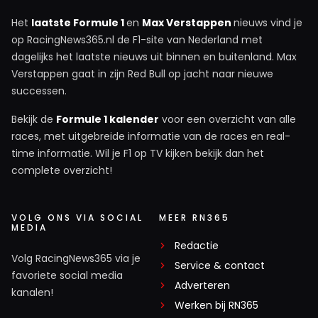
Het
laatste Formule 1
en
Max Verstappen
nieuws vind je
op RacingNews365.nl de F1-site van Nederland met
dagelijks het laatste nieuws uit binnen en buitenland. Max
Verstappen gaat in zijn Red Bull op jacht naar nieuwe
successen.
Bekijk de
Formule 1 kalender
voor een overzicht van alle
races, met uitgebreide informatie van de races en real-
time informatie. Wil je F1 op TV kijken bekijk dan het
complete overzicht!
VOLG ONS VIA SOCIAL
MEER RN365
MEDIA
Redactie
Volg RacingNews365 via je
Service & contact
favoriete social media
Adverteren
kanalen!
Werken bij RN365