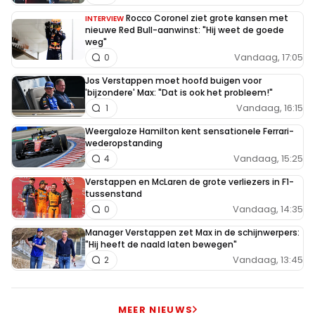
Rocco Coronel ziet grote kansen met
INTERVIEW
nieuwe Red Bull-aanwinst: "Hij weet de goede
weg"
Vandaag, 17:05
0
Jos Verstappen moet hoofd buigen voor
'bijzondere' Max: "Dat is ook het probleem!"
Vandaag, 16:15
1
Weergaloze Hamilton kent sensationele Ferrari-
wederopstanding
Vandaag, 15:25
4
Verstappen en McLaren de grote verliezers in F1-
tussenstand
Vandaag, 14:35
0
Manager Verstappen zet Max in de schijnwerpers:
"Hij heeft de naald laten bewegen"
Vandaag, 13:45
2
MEER NIEUWS