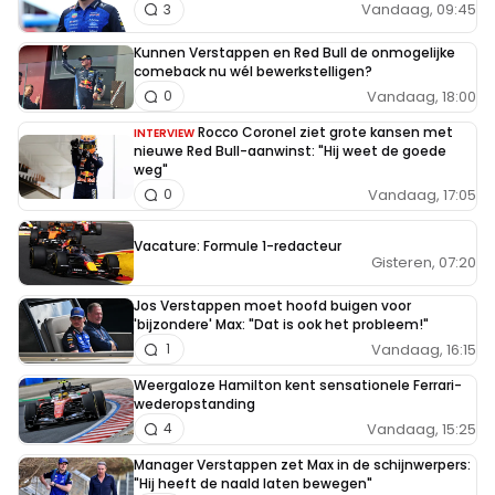
Vandaag, 09:45
3
Kunnen Verstappen en Red Bull de onmogelijke
comeback nu wél bewerkstelligen?
Vandaag, 18:00
0
Rocco Coronel ziet grote kansen met
INTERVIEW
nieuwe Red Bull-aanwinst: "Hij weet de goede
weg"
Vandaag, 17:05
0
Vacature: Formule 1-redacteur
Gisteren, 07:20
Jos Verstappen moet hoofd buigen voor
'bijzondere' Max: "Dat is ook het probleem!"
Vandaag, 16:15
1
Weergaloze Hamilton kent sensationele Ferrari-
wederopstanding
Vandaag, 15:25
4
Manager Verstappen zet Max in de schijnwerpers:
"Hij heeft de naald laten bewegen"