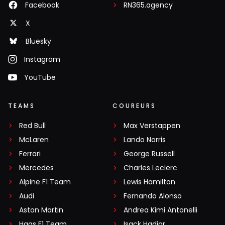
Facebook
RN365.agency
X
Bluesky
Instagram
YouTube
TEAMS
COUREURS
Red Bull
Max Verstappen
McLaren
Lando Norris
Ferrari
George Russell
Mercedes
Charles Leclerc
Alpine F1 Team
Lewis Hamilton
Audi
Fernando Alonso
Aston Martin
Andrea Kimi Antonelli
Haas F1 Team
Isack Hadjar