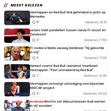
MEEST GELEZEN
Verstappen en Red Bull flink gehinderd in jacht op
Mercedes
Gisteren, 16:15
10
Leclerc trekt parallellen tussen nieuw F1-circuit en
Zandvoort
Gisteren, 17:55
0
F1-rookie is Marko eeuwig dankbaar: "Hij geloofde
in mij"
Gisteren, 17:05
0
Herbert noemt Red Bull-aanwinst troefkaart
Verstappen: "Past uitstekend bij Red Bull"
Gisteren, 14:35
1
Verstappen ontvangt uitnodiging voor bijzonder
NASCAR-project
Gisteren, 09:00
0
Binotto vat debuutseizoen Audi samen
INTERVIEW
in vijf woorden