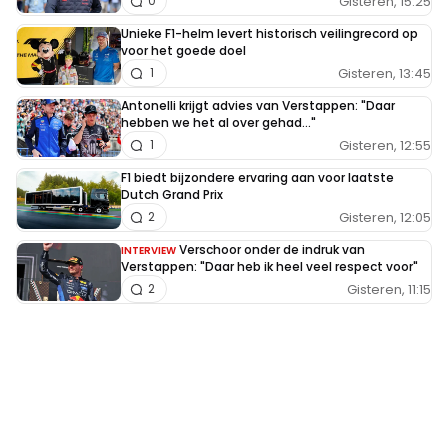
Gisteren, 15:25
0
Unieke F1-helm levert historisch veilingrecord op
voor het goede doel
Gisteren, 13:45
1
Antonelli krijgt advies van Verstappen: "Daar
hebben we het al over gehad..."
Gisteren, 12:55
1
F1 biedt bijzondere ervaring aan voor laatste
Dutch Grand Prix
Gisteren, 12:05
2
Verschoor onder de indruk van
INTERVIEW
Verstappen: "Daar heb ik heel veel respect voor"
Gisteren, 11:15
2