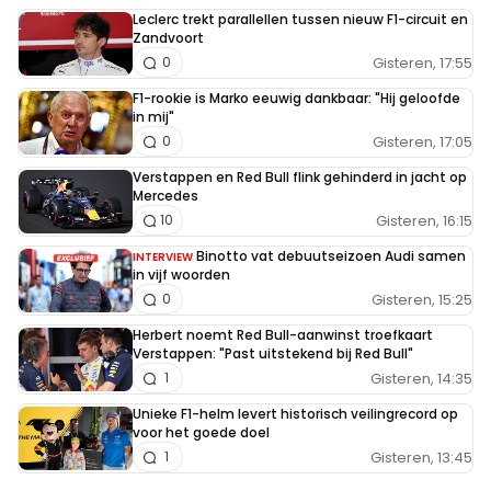
Leclerc trekt parallellen tussen nieuw F1-circuit en
Zandvoort
Gisteren, 17:55
0
F1-rookie is Marko eeuwig dankbaar: "Hij geloofde
in mij"
Gisteren, 17:05
0
Verstappen en Red Bull flink gehinderd in jacht op
Mercedes
Gisteren, 16:15
10
Binotto vat debuutseizoen Audi samen
INTERVIEW
in vijf woorden
Gisteren, 15:25
0
Herbert noemt Red Bull-aanwinst troefkaart
Verstappen: "Past uitstekend bij Red Bull"
Gisteren, 14:35
1
Unieke F1-helm levert historisch veilingrecord op
voor het goede doel
Gisteren, 13:45
1