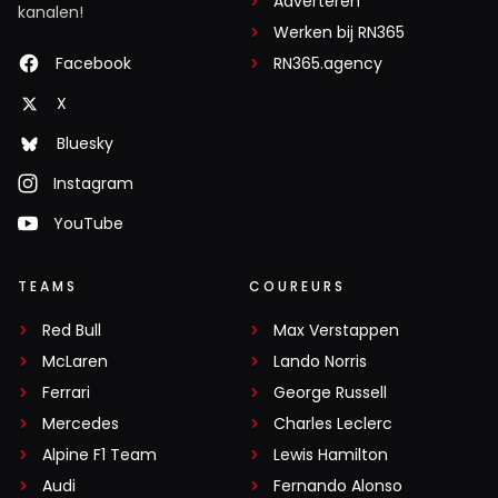
Adverteren
kanalen!
Werken bij RN365
Facebook
RN365.agency
X
Bluesky
Instagram
YouTube
TEAMS
COUREURS
Red Bull
Max Verstappen
McLaren
Lando Norris
Ferrari
George Russell
Mercedes
Charles Leclerc
Alpine F1 Team
Lewis Hamilton
Audi
Fernando Alonso