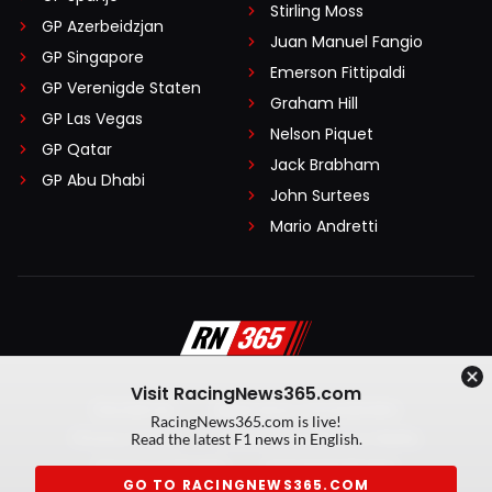
Stirling Moss
GP Azerbeidzjan
Juan Manuel Fangio
GP Singapore
Emerson Fittipaldi
GP Verenigde Staten
Graham Hill
GP Las Vegas
Nelson Piquet
GP Qatar
Jack Brabham
GP Abu Dhabi
John Surtees
Mario Andretti
Visit RacingNews365.com
Disclaimer
Algemene voorwaarden
RacingNews365.com is live!
Privacy Policy
Created by On Your Marks
Read the latest F1 news in English.
Privacy manager
Kansspeluitingen
GO TO RACINGNEWS365.COM