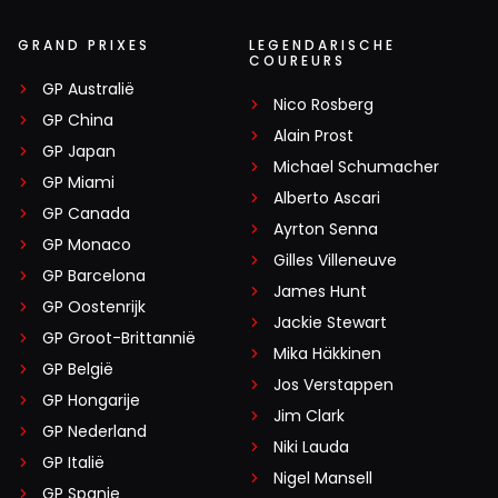
GRAND PRIXES
LEGENDARISCHE
COUREURS
GP Australië
Nico Rosberg
GP China
Alain Prost
GP Japan
Michael Schumacher
GP Miami
Alberto Ascari
GP Canada
Ayrton Senna
GP Monaco
Gilles Villeneuve
GP Barcelona
James Hunt
GP Oostenrijk
Jackie Stewart
GP Groot-Brittannië
Mika Häkkinen
GP België
Jos Verstappen
GP Hongarije
Jim Clark
GP Nederland
Niki Lauda
GP Italië
Nigel Mansell
GP Spanje