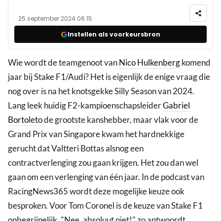
25 september 2024 06:15
Instellen als voorkeursbron
Wie wordt de teamgenoot van
Nico Hulkenberg
komend
jaar bij Stake F1/Audi? Het is eigenlijk de enige vraag die
nog over is na het knotsgekke Silly Season van 2024.
Lang leek huidig F2-kampioenschapsleider
Gabriel
Bortoleto
de grootste kanshebber, maar vlak voor de
Grand Prix van Singapore kwam het hardnekkige
gerucht dat Valtteri Bottas alsnog een
contractverlenging zou gaan krijgen. Het zou dan wel
gaan om een verlenging van één jaar. In de podcast van
RacingNews365 wordt deze mogelijke keuze ook
besproken. Voor Tom Coronel is de keuze van Stake F1
onbegrijpelijk. "Nee, absoluut niet!" zo antwoordt