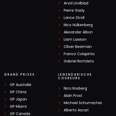
Arvid Lindblad
Pierre Gasly
Lance Stroll
Nico Hülkenberg
Alexander Albon
Liam Lawson
Oliver Bearman
Franco Colapinto
Gabriel Bortoleto
GRAND PRIXES
LEGENDARISCHE
COUREURS
GP Australië
Nico Rosberg
GP China
Alain Prost
GP Japan
Michael Schumacher
GP Miami
Alberto Ascari
GP Canada