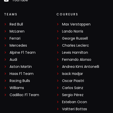
TEAMS
COUREURS
Red Bull
Max Verstappen
McLaren
Lando Norris
Ferrari
George Russell
Mercedes
Charles Leclerc
Alpine F1 Team
Lewis Hamilton
Audi
Fernando Alonso
Aston Martin
Andrea Kimi Antonelli
Haas F1 Team
Isack Hadjar
Racing Bulls
Oscar Piastri
Williams
Carlos Sainz
Cadillac F1 Team
Sergio Pérez
Esteban Ocon
Valtteri Bottas