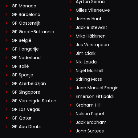
Ayrton Senna
GP Monaco
Gilles Villeneuve
GP Barcelona
James Hunt
GP Oostenrijk
Jackie Stewart
GP Groot-Brittannië
Mika Häkkinen
GP België
Jos Verstappen
GP Hongarije
Jim Clark
GP Nederland
Niki Lauda
GP Italië
Nigel Mansell
GP Spanje
Stirling Moss
GP Azerbeidzjan
Juan Manuel Fangio
GP Singapore
Emerson Fittipaldi
GP Verenigde Staten
Graham Hill
GP Las Vegas
Nelson Piquet
GP Qatar
Jack Brabham
GP Abu Dhabi
John Surtees