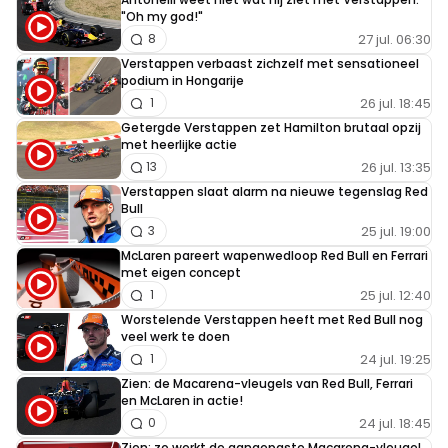
"Oh my god!"
27 jul. 06:30
8
Verstappen verbaast zichzelf met sensationeel
podium in Hongarije
26 jul. 18:45
1
Getergde Verstappen zet Hamilton brutaal opzij
met heerlijke actie
26 jul. 13:35
13
Verstappen slaat alarm na nieuwe tegenslag Red
Bull
25 jul. 19:00
3
McLaren pareert wapenwedloop Red Bull en Ferrari
met eigen concept
25 jul. 12:40
1
Worstelende Verstappen heeft met Red Bull nog
veel werk te doen
24 jul. 19:25
1
Zien: de Macarena-vleugels van Red Bull, Ferrari
en McLaren in actie!
24 jul. 18:45
0
Zien: zo werkt de aangepaste Macarena-vleugel