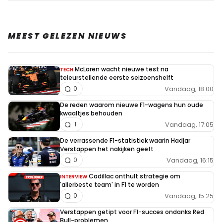
MEEST GELEZEN NIEUWS
McLaren wacht nieuwe test na
TECH
teleurstellende eerste seizoenshelft
Vandaag, 18:00
0
De reden waarom nieuwe F1-wagens hun oude
kwaaltjes behouden
Vandaag, 17:05
1
De verrassende F1-statistiek waarin Hadjar
Verstappen het nakijken geeft
Vandaag, 16:15
0
Cadillac onthult strategie om
INTERVIEW
'allerbeste team' in F1 te worden
Vandaag, 15:25
0
Verstappen getipt voor F1-succes ondanks Red
Bull-problemen