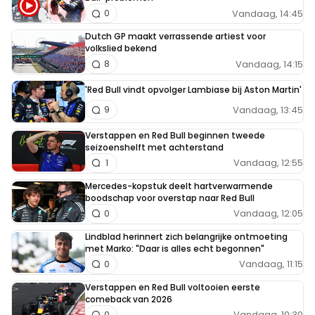
Vandaag, 14:45
0
Dutch GP maakt verrassende artiest voor
volkslied bekend
Vandaag, 14:15
8
'Red Bull vindt opvolger Lambiase bij Aston Martin'
Vandaag, 13:45
9
Verstappen en Red Bull beginnen tweede
seizoenshelft met achterstand
Vandaag, 12:55
1
Mercedes-kopstuk deelt hartverwarmende
boodschap voor overstap naar Red Bull
Vandaag, 12:05
0
Lindblad herinnert zich belangrijke ontmoeting
met Marko: "Daar is alles echt begonnen"
Vandaag, 11:15
0
Verstappen en Red Bull voltooien eerste
comeback van 2026
Vandaag, 10:30
0