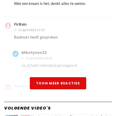
Wat een knues is het, denkt alles te weten
FirBan
11 april 2022 17:37
Badmuts heeft gesproken
Miketyson22
11 april 2022 19:24
Ja, jij hebt inderdaad gereageerd.
TOON MEER REACTIES
Toinneman
12 april 2022 05:55
Ik wil wel wat zeggen, op de andere race site wordt
gezegt dat dit karma is dat max 2 keer niet de finish heeft
VOLGENDE VIDEO'S
gehaald, en er wordt geroeptoetert waar massi is om max