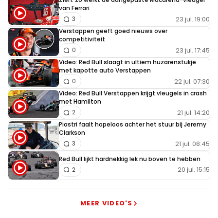
van Ferrari
23 jul. 19:00
3
Verstappen geeft goed nieuws over
competitiviteit
23 jul. 17:45
0
Video: Red Bull slaagt in ultiem huzarenstukje
met kapotte auto Verstappen
22 jul. 07:30
0
Video: Red Bull Verstappen krijgt vleugels in crash
met Hamilton
21 jul. 14:20
2
Piastri faalt hopeloos achter het stuur bij Jeremy
Clarkson
21 jul. 08:45
3
Red Bull lijkt hardnekkig lek nu boven te hebben
20 jul. 15:15
2
MEER VIDEO'S