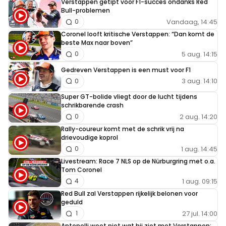
Verstappen getipt voor F1-succes ondanks Red
te helpe , en van hero naar zero. Voor al deze mensen,
Bull-problemen
karma komt ook voor jullie, ik ben geen max fan, maar dit
Vandaag, 14:45
0
soort roeptoeterts kan je niet maken, deze jongen heeft
Coronel looft kritische Verstappen: “Dan komt de
beste Max naar boven”
eerlijk vorig jaar de titel binnen gesleept, en om hem dan
5 aug. 14:15
0
zo na te trappen, weet je , iedereen die zo denkt verneukt
Gedreven Verstappen is een must voor F1
de sport.
3 aug. 14:10
0
Dit bericht is aangepast op:
12-04
Super GT-bolide vliegt door de lucht tijdens
schrikbarende crash
2 aug. 14:20
0
Rally-coureur komt met de schrik vrij na
drievoudige koprol
Meepraten? Dat kan! Je hoeft je alleen maar aan te
1 aug. 14:45
0
melden met een RN365-account.
Livestream: Race 7 NLS op de Nürburgring met o.a.
Tom Coronel
1 aug. 09:15
4
INLOGGEN
AANMELDEN
Red Bull zal Verstappen rijkelijk belonen voor
geduld
27 jul. 14:00
1
Antonelli weet niet wat hij ziet met Verstappen: