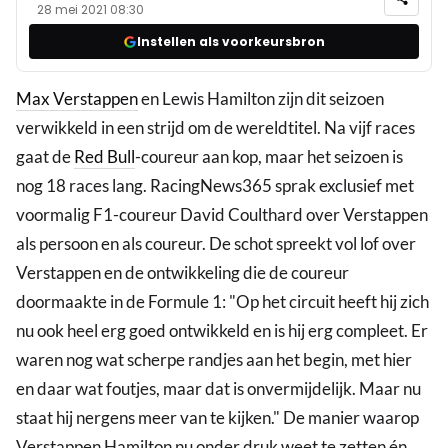
28 mei 2021 08:30
Instellen als voorkeursbron
Max Verstappen
en Lewis Hamilton zijn dit seizoen
verwikkeld in een strijd om de wereldtitel. Na vijf races
gaat de
Red Bull
-coureur aan kop, maar het seizoen is
nog 18 races lang. RacingNews365 sprak exclusief met
voormalig F1-coureur David Coulthard over Verstappen
als persoon en als coureur. De schot spreekt vol lof over
Verstappen en de ontwikkeling die de coureur
doormaakte in de Formule 1: "Op het circuit heeft hij zich
nu ook heel erg goed ontwikkeld en is hij erg compleet. Er
waren nog wat scherpe randjes aan het begin, met hier
en daar wat foutjes, maar dat is onvermijdelijk. Maar nu
staat hij nergens meer van te kijken." De manier waarop
Verstappen Hamilton nu onder druk weet te zetten én