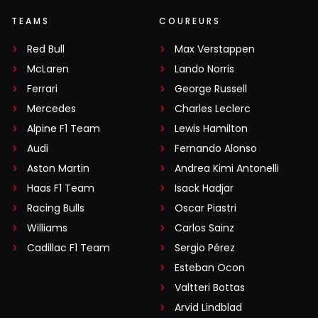
TEAMS
COUREURS
Red Bull
Max Verstappen
McLaren
Lando Norris
Ferrari
George Russell
Mercedes
Charles Leclerc
Alpine F1 Team
Lewis Hamilton
Audi
Fernando Alonso
Aston Martin
Andrea Kimi Antonelli
Haas F1 Team
Isack Hadjar
Racing Bulls
Oscar Piastri
Williams
Carlos Sainz
Cadillac F1 Team
Sergio Pérez
Esteban Ocon
Valtteri Bottas
Arvid Lindblad