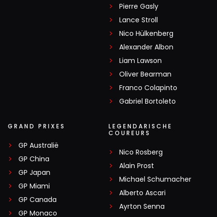
Pierre Gasly
Lance Stroll
Nico Hülkenberg
Alexander Albon
Liam Lawson
Oliver Bearman
Franco Colapinto
Gabriel Bortoleto
GRAND PRIXES
LEGENDARISCHE
COUREURS
GP Australië
Nico Rosberg
GP China
Alain Prost
GP Japan
Michael Schumacher
GP Miami
Alberto Ascari
GP Canada
Ayrton Senna
GP Monaco