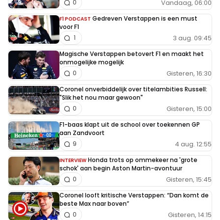
Vandaag, 06:00
0
Gedreven Verstappen is een must
F1 PODCAST
voor F1
3 aug. 09:45
1
Magische Verstappen betovert F1 en maakt het
onmogelijke mogelijk
Gisteren, 16:30
0
Coronel onverbiddelijk over titelambities Russell:
"Slik het nou maar gewoon"
Gisteren, 15:00
0
F1-baas klapt uit de school over toekennen GP
aan Zandvoort
4 aug. 12:55
9
Honda trots op ommekeer na 'grote
INTERVIEW
schok' aan begin Aston Martin-avontuur
Gisteren, 15:45
0
Coronel looft kritische Verstappen: “Dan komt de
beste Max naar boven”
Gisteren, 14:15
0