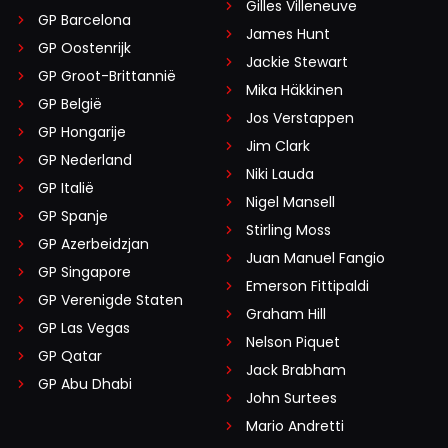
Gilles Villeneuve
GP Barcelona
James Hunt
GP Oostenrijk
Jackie Stewart
GP Groot-Brittannië
Mika Häkkinen
GP België
Jos Verstappen
GP Hongarije
Jim Clark
GP Nederland
Niki Lauda
GP Italië
Nigel Mansell
GP Spanje
Stirling Moss
GP Azerbeidzjan
Juan Manuel Fangio
GP Singapore
Emerson Fittipaldi
GP Verenigde Staten
Graham Hill
GP Las Vegas
Nelson Piquet
GP Qatar
Jack Brabham
GP Abu Dhabi
John Surtees
Mario Andretti