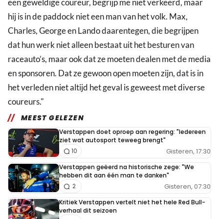
een geweldige coureur, begrijp me niet verkeerd, maar
hij is in de paddock niet een man van het volk. Max,
Charles, George en Lando daarentegen, die begrijpen
dat hun werk niet alleen bestaat uit het besturen van
raceauto’s, maar ook dat ze moeten dealen met de media
en sponsoren. Dat ze gewoon open moeten zijn, dat is in
het verleden niet altijd het geval is geweest met diverse
coureurs."
MEEST GELEZEN
Verstappen doet oproep aan regering: "Iedereen
ziet wat autosport teweeg brengt"
Gisteren, 17:30
10
Verstappen geëerd na historische zege: "We
hebben dit aan één man te danken"
Gisteren, 07:30
2
Kritiek Verstappen vertelt niet het hele Red Bull-
verhaal dit seizoen