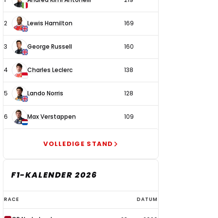
coureurs
2
Lewis Hamilton
169
3
George Russell
160
4
Charles Leclerc
138
5
Lando Norris
128
6
Max Verstappen
109
VOLLEDIGE STAND
F1-KALENDER 2026
F1-
RACE
DATUM
kalender