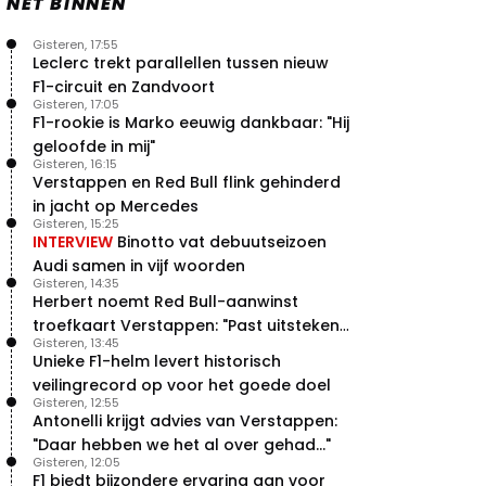
NET BINNEN
Gisteren, 17:55
Leclerc trekt parallellen tussen nieuw
F1-circuit en Zandvoort
Gisteren, 17:05
F1-rookie is Marko eeuwig dankbaar: "Hij
geloofde in mij"
Gisteren, 16:15
Verstappen en Red Bull flink gehinderd
in jacht op Mercedes
Gisteren, 15:25
INTERVIEW
Binotto vat debuutseizoen
Audi samen in vijf woorden
Gisteren, 14:35
Herbert noemt Red Bull-aanwinst
troefkaart Verstappen: "Past uitstekend
Gisteren, 13:45
bij Red Bull"
Unieke F1-helm levert historisch
veilingrecord op voor het goede doel
Gisteren, 12:55
Antonelli krijgt advies van Verstappen:
"Daar hebben we het al over gehad..."
Gisteren, 12:05
F1 biedt bijzondere ervaring aan voor