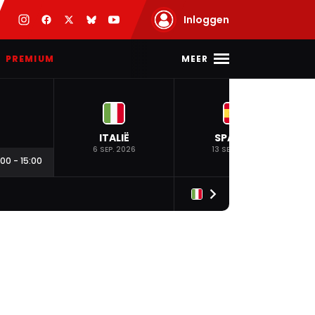
Inloggen
MEER
PREMIUM
ITALIË
SPANJE
6 SEP. 2026
13 SEP. 2026
:00
-
15:00