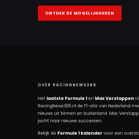
ONTDEK DE MOGELIJKHEDEN
OVER RACINGNEWS365
Het
laatste Formule 1
en
Max Verstappen
n
RacingNews365.nl de F1-site van Nederland met
nieuws uit binnen en buitenland. Max Verstappe
jacht naar nieuwe successen.
Bekijk de
Formule 1 kalender
voor een overzic