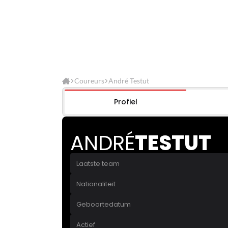
Coureurs
André Testut
Profiel
ANDRÉ
TESTUT
Laatste team
Nationaliteit
Geboortedatum
Actief