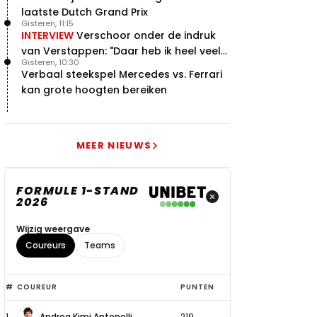
laatste Dutch Grand Prix
Gisteren, 11:15
INTERVIEW
Verschoor onder de indruk
van Verstappen: "Daar heb ik heel veel
Gisteren, 10:30
respect voor"
Verbaal steekspel Mercedes vs. Ferrari
kan grote hoogten bereiken
MEER NIEUWS
FORMULE 1-STAND
2026
Wijzig weergave
Coureurs
Teams
Top
#
COUREUR
PUNTEN
6
1
Andrea Kimi Antonelli
219