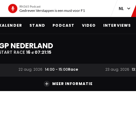
RN365 Podcast
Gedreven Verstappen is een must voor F1
KALENDER
STAND
PODCAST
VIDEO
INTERVIEWS
GP NEDERLAND
START RACE
16
07
:
21
:
15
d
Race
22 aug. 2026
14:00
-
15:00
23 aug. 2026
13
MEER INFORMATIE