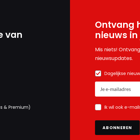
Ontvang h
e van
nieuws in
Mis niets! Ontvang
nieuwsupdates.
Dagelijkse nieu
Ik wil ook e-mai
us & Premium)
ABONNEREN