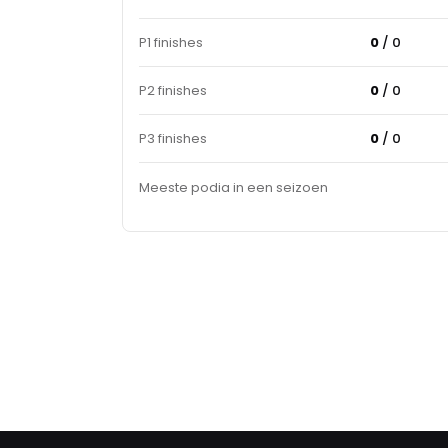
P1 finishes
0
/ 0
P2 finishes
0
/ 0
P3 finishes
0
/ 0
Meeste podia in een seizoen