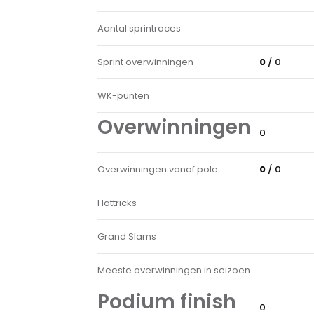
Aantal sprintraces
Sprint overwinningen
0
/ 0
WK-punten
Overwinningen
0
Overwinningen vanaf pole
0
/ 0
Hattricks
Grand Slams
Meeste overwinningen in seizoen
Podium finish
0