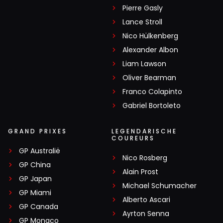
Pierre Gasly
Lance Stroll
Nico Hülkenberg
Alexander Albon
Liam Lawson
Oliver Bearman
Franco Colapinto
Gabriel Bortoleto
GRAND PRIXES
LEGENDARISCHE
COUREURS
GP Australië
Nico Rosberg
GP China
Alain Prost
GP Japan
Michael Schumacher
GP Miami
Alberto Ascari
GP Canada
Ayrton Senna
GP Monaco