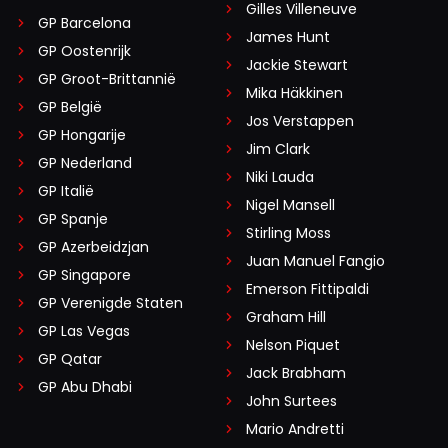
Gilles Villeneuve
GP Barcelona
James Hunt
GP Oostenrijk
Jackie Stewart
GP Groot-Brittannië
Mika Häkkinen
GP België
Jos Verstappen
GP Hongarije
Jim Clark
GP Nederland
Niki Lauda
GP Italië
Nigel Mansell
GP Spanje
Stirling Moss
GP Azerbeidzjan
Juan Manuel Fangio
GP Singapore
Emerson Fittipaldi
GP Verenigde Staten
Graham Hill
GP Las Vegas
Nelson Piquet
GP Qatar
Jack Brabham
GP Abu Dhabi
John Surtees
Mario Andretti