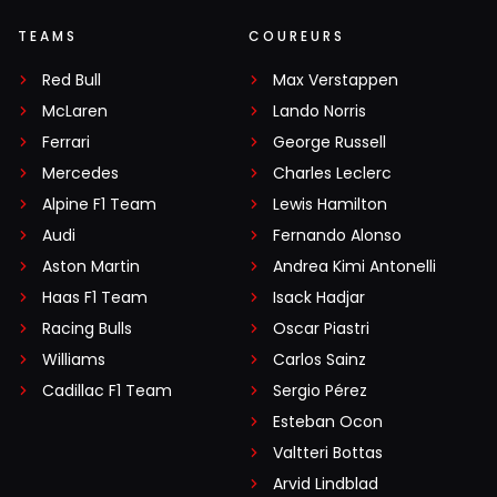
TEAMS
COUREURS
Red Bull
Max Verstappen
McLaren
Lando Norris
Ferrari
George Russell
Mercedes
Charles Leclerc
Alpine F1 Team
Lewis Hamilton
Audi
Fernando Alonso
Aston Martin
Andrea Kimi Antonelli
Haas F1 Team
Isack Hadjar
Racing Bulls
Oscar Piastri
Williams
Carlos Sainz
Cadillac F1 Team
Sergio Pérez
Esteban Ocon
Valtteri Bottas
Arvid Lindblad