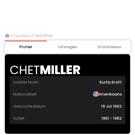
Coureurs
Chet Miller
Profiel
Uitslagen
Statistieken
CHET
MILLER
Laatste team
Kurtis Kraft
Nationaliteit
Amerikaans
Geboortedatum
19 Jul 1902
Actief
1951 - 1952