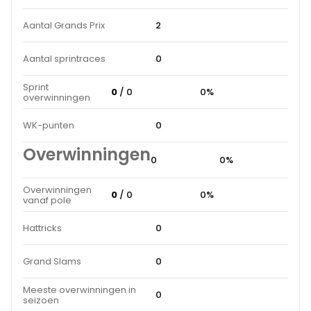
Aantal Grands Prix
2
Aantal sprintraces
0
Sprint
0
/ 0
0%
overwinningen
WK-punten
0
Overwinningen
0
0%
Overwinningen
0
/ 0
0%
vanaf pole
Hattricks
0
Grand Slams
0
Meeste overwinningen in
0
seizoen