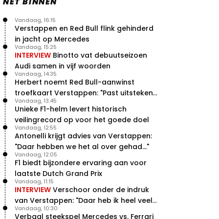
NET BINNEN
Vandaag, 16:15
Verstappen en Red Bull flink gehinderd
in jacht op Mercedes
Vandaag, 15:25
INTERVIEW
Binotto vat debuutseizoen
Audi samen in vijf woorden
Vandaag, 14:35
Herbert noemt Red Bull-aanwinst
troefkaart Verstappen: "Past uitstekend
Vandaag, 13:45
bij Red Bull"
Unieke F1-helm levert historisch
veilingrecord op voor het goede doel
Vandaag, 12:55
Antonelli krijgt advies van Verstappen:
"Daar hebben we het al over gehad..."
Vandaag, 12:05
F1 biedt bijzondere ervaring aan voor
laatste Dutch Grand Prix
Vandaag, 11:15
INTERVIEW
Verschoor onder de indruk
van Verstappen: "Daar heb ik heel veel
Vandaag, 10:30
respect voor"
Verbaal steekspel Mercedes vs. Ferrari