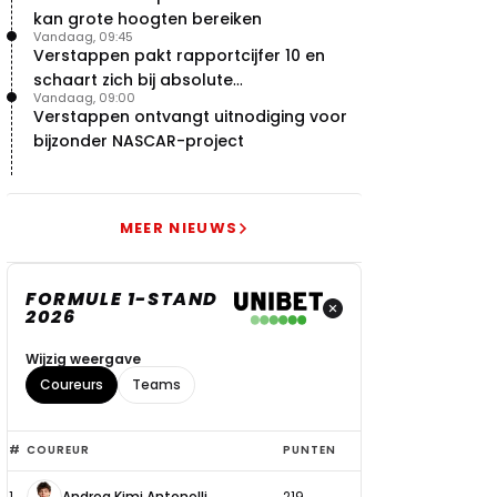
kan grote hoogten bereiken
Vandaag, 09:45
Verstappen pakt rapportcijfer 10 en
schaart zich bij absolute
Vandaag, 09:00
buitencategorie
Verstappen ontvangt uitnodiging voor
bijzonder NASCAR-project
MEER NIEUWS
FORMULE 1-STAND
2026
Wijzig weergave
Coureurs
Teams
Top
#
COUREUR
PUNTEN
6
1
Andrea Kimi Antonelli
219