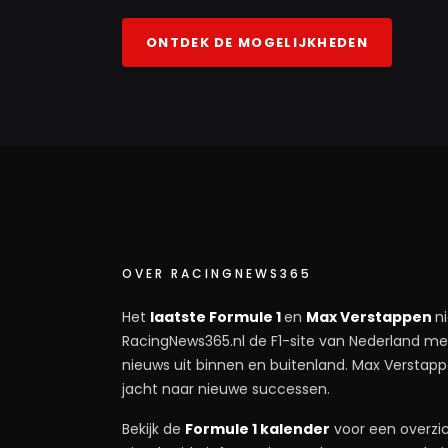
ONTDEK DE MOGELIJKHEDEN
OVER RACINGNEWS365
Het
laatste Formule 1
en
Max Verstappen
n
RacingNews365.nl de F1-site van Nederland met
nieuws uit binnen en buitenland. Max Verstappe
jacht naar nieuwe successen.
Bekijk de
Formule 1 kalender
voor een overzic