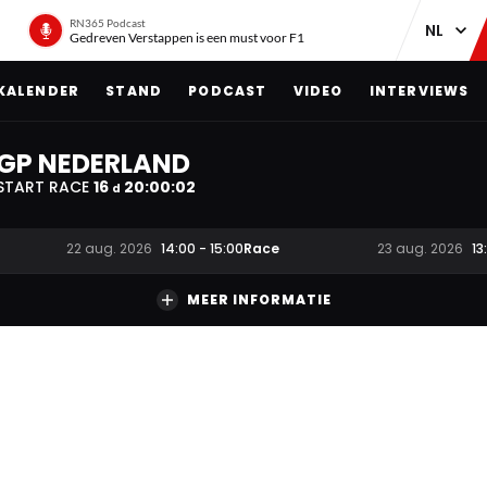
RN365 Podcast
Gedreven Verstappen is een must voor F1
KALENDER
STAND
PODCAST
VIDEO
INTERVIEWS
GP NEDERLAND
START RACE
16
20
:
00
:
01
d
Race
22 aug. 2026
14:00
-
15:00
23 aug. 2026
13
MEER INFORMATIE