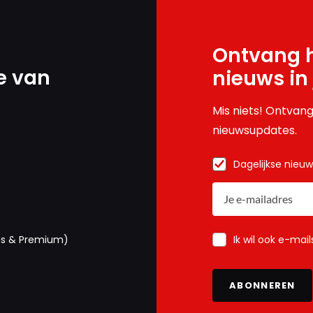
Ontvang h
e van
nieuws in
Mis niets! Ontvang
nieuwsupdates.
Dagelijkse nieu
Ik wil ook e-mai
us & Premium)
ABONNEREN