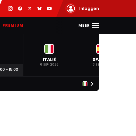
Inloggen
MEER
PREMIUM
ITALIË
SPANJE
6 SEP. 2026
13 SEP. 2026
:00
-
15:00