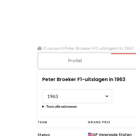
Coureurs
Peter Broeker
F1-uitslagen
In 1963
Profiel
Peter Broeker F1-uitslagen in 1963
Toon alle seizoenen
Peter
TEAM
GRAND PRIX
Broeker
GP Verenigde Staten
Stebro