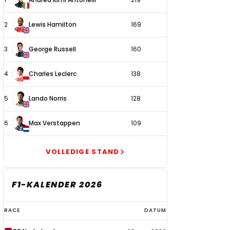
coureurs
2
Lewis Hamilton
169
3
George Russell
160
4
Charles Leclerc
138
5
Lando Norris
128
6
Max Verstappen
109
VOLLEDIGE STAND
F1-KALENDER 2026
F1-
RACE
DATUM
kalender