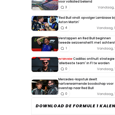
voor volkslied bekend
Vandaag, 
3
'Red Bull vindt opvolger Lambiase bi
Aston Martin'
Vandaag, 
4
Verstappen en Red Bull beginnen
tweede seizoenshelft met achters
Vandaag, 
1
Cadillac onthult strategi
INTERVIEW
'allerbeste team' in F1 te worden
Vandaag, 
0
Mercedes-kopstuk deelt
hartverwarmende boodschap voor
overstap naar Red Bull
Vandaag, 
0
DOWNLOAD DE FORMULE 1 KALEN