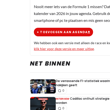
Nooit meer iets van de Formule 1 missen? Da
kalender van 2026 in jouw agenda. Gebruik d
smartphone of pc te plaatsen en mis geen se
+ TOEVOEGEN AAN AGENDA
We hebben ook een versie met alleen de race en kwa
klik hier voor deze versie en meer uitleg
.
NET BINNEN
De verrassende F1-statistiek waari
nakijken geeft
0
Cadillac onthult strategie
INTERVIEW
worden
0