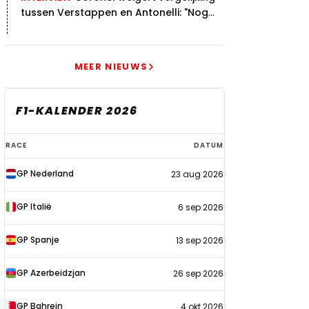
tussen Verstappen en Antonelli: "Nog
niet dat niveau"
MEER NIEUWS
F1-KALENDER 2026
F1-
RACE
DATUM
kalender
GP Nederland
23 aug 2026
2026
GP Italië
6 sep 2026
GP Spanje
13 sep 2026
GP Azerbeidzjan
26 sep 2026
GP Bahrein
4 okt 2026