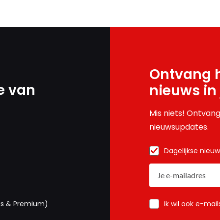
Ontvang h
e van
nieuws in
Mis niets! Ontvang
nieuwsupdates.
Dagelijkse nieu
Ik wil ook e-mai
us & Premium)