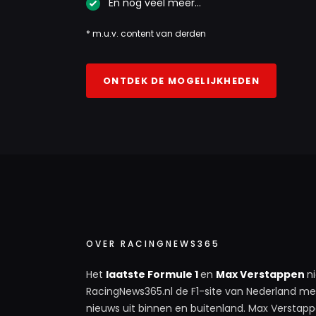
En nog veel meer…
* m.u.v. content van derden
ONTDEK DE MOGELIJKHEDEN
OVER RACINGNEWS365
Het
laatste Formule 1
en
Max Verstappen
n
RacingNews365.nl de F1-site van Nederland met
nieuws uit binnen en buitenland. Max Verstappe