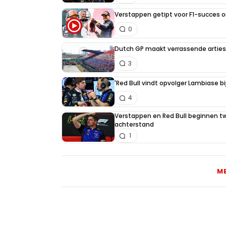
Verstappen getipt voor F1-succes 
0
Dutch GP maakt verrassende artiest
3
'Red Bull vindt opvolger Lambiase bi
4
Verstappen en Red Bull beginnen t
achterstand
1
M