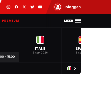
Inloggen
MEER
PREMIUM
ITALIË
SPANJE
6 SEP. 2026
13 SEP. 2026
:00
-
15:00