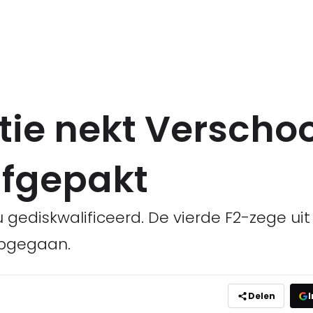
tie nekt Verschoo
afgepakt
 gediskwalificeerd. De vierde F2-zege uit
opgegaan.
Delen
I