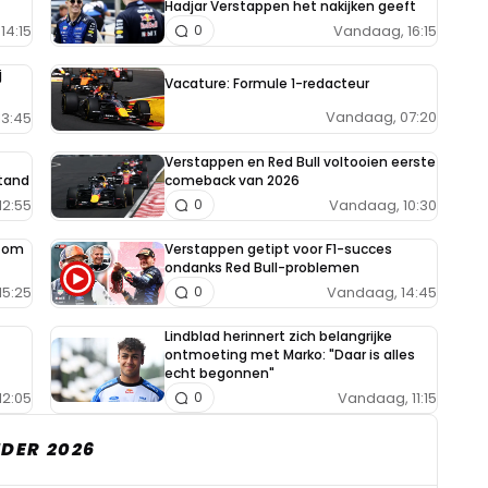
Hadjar Verstappen het nakijken geeft
14:15
Vandaag, 16:15
0
j
Vacature: Formule 1-redacteur
Vandaag, 07:20
13:45
Verstappen en Red Bull voltooien eerste
tand
comeback van 2026
12:55
Vandaag, 10:30
0
e om
Verstappen getipt voor F1-succes
ondanks Red Bull-problemen
15:25
Vandaag, 14:45
0
Lindblad herinnert zich belangrijke
ontmoeting met Marko: "Daar is alles
echt begonnen"
12:05
Vandaag, 11:15
0
DER 2026