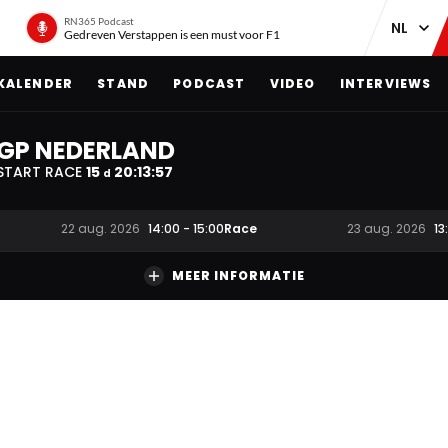
RN365 Podcast
Gedreven Verstappen is een must voor F1
KALENDER
STAND
PODCAST
VIDEO
INTERVIEWS
GP NEDERLAND
START RACE
15
20
:
13
:
56
d
Race
22 aug. 2026
14:00
-
15:00
23 aug. 2026
13
MEER INFORMATIE