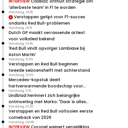
INTERVIEW
Cadillac onthult strategie om
'allerbeste team' in F1 te worden
Vandaag, 14:45
Verstappen getipt voor F1-succes
ondanks Red Bull-problemen
Vandaag, 14:15
Dutch GP maakt verrassende artiest
voor volkslied bekend
Vandaag, 13:45
'Red Bull vindt opvolger Lambiase bij
Aston Martin'
Vandaag, 12:55
Verstappen en Red Bull beginnen
tweede seizoenshelft met achterstand
Vandaag, 12:05
Mercedes-kopstuk deelt
hartverwarmende boodschap voor
Vandaag, 11:15
overstap naar Red Bull
Lindblad herinnert zich belangrijke
ontmoeting met Marko: "Daar is alles
Vandaag, 10:30
echt begonnen"
Verstappen en Red Bull voltooien eerste
comeback van 2026
Vandaag, 09:45
INTERVIEW
Coronel weigert vergelijking