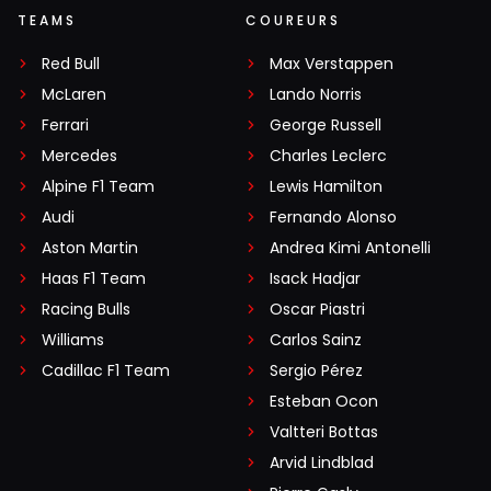
TEAMS
COUREURS
Red Bull
Max Verstappen
McLaren
Lando Norris
Ferrari
George Russell
Mercedes
Charles Leclerc
Alpine F1 Team
Lewis Hamilton
Audi
Fernando Alonso
Aston Martin
Andrea Kimi Antonelli
Haas F1 Team
Isack Hadjar
Racing Bulls
Oscar Piastri
Williams
Carlos Sainz
Cadillac F1 Team
Sergio Pérez
Esteban Ocon
Valtteri Bottas
Arvid Lindblad