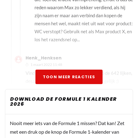
reden waarom Max zo lekker verdiend, als hij
zijn naam er maar aan verbind dan kopen de
mensen het wel, maakt niet uit wat voor product:
WC verstopt? Gebruik net als Max product X, en
los het razendsnel op...
Henk_Henksen
1 maart 2022 11:48
Vind hem nog net een tikkeltje meer op de 642 lijken,
TOON MEER REACTIES
desalniettemin heb je verder compleet gelijk ;)
DOWNLOAD DE FORMULE 1 KALENDER
2026
raindust
1 maart 2022 10:24
titel moet zijn : Dit is de mooiste Formule 1-auto volgens
Nooit meer iets van de Formule 1 missen? Dat kan! Zet
RN365 F1-fans
met een druk op de knop de Formule 1-kalender van