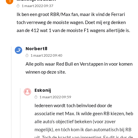
1 maart 2022 09:37
Ik ben een groot RBR/Max fan, maar ik vind de Ferrari
toch verreweg de mooiste wagen. Doet mij erg denken
aan de 412 wat 1 van de mooiste F1 wagens allertijde is.
Norbert8
1 maart 2022 09:40
Alle polls waar Red Bull en Verstappen in voor komen
winnen op deze site.
Eskonij
1 maart 2022 09:59
Iedereen wordt toch beïnvloed door de
associatie met Max. Ik wílde geen RB kiezen, heb
alle auto’s objectief bekeken (voor zover
mogelijk), en tóch kom ik dan automatisch bij RB
uit. Toch de kracht van inprenting. En dit is dus de