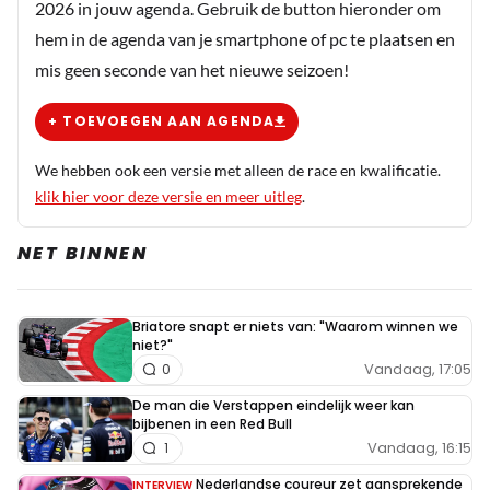
2026 in jouw agenda. Gebruik de button hieronder om
hem in de agenda van je smartphone of pc te plaatsen en
mark-kusters#47022
mis geen seconde van het nieuwe seizoen!
1 maart 2022 16:59
Typisch: ik vind die Red Bull juist de lelijkste wagen van
+ TOEVOEGEN AAN AGENDA
allemaal. Hij ziet er uit alsof er een combine harvester
tegen z'n zijkant is aangereden, die in z'n geheel had
We hebben ook een versie met alleen de race en kwalificatie.
opengehaald, en toen "hard" wegreed zonder ook maar
klik hier voor deze versie en meer uitleg
.
een briefje onder de ruitenwisser of schakelflipper achter
NET BINNEN
te laten.
Briatore snapt er niets van: "Waarom winnen we
Simon Bez
niet?"
1 maart 2022 19:18
Vandaag, 17:05
0
Ik ben allereerst F1 fan, maar als Nederlander zie ik Max
De man die Verstappen eindelijk weer kan
wel graag winnen. Ik heb voor de Alfa gekozen.
bijbenen in een Red Bull
Vandaag, 16:15
1
Nederlandse coureur zet aansprekende
INTERVIEW