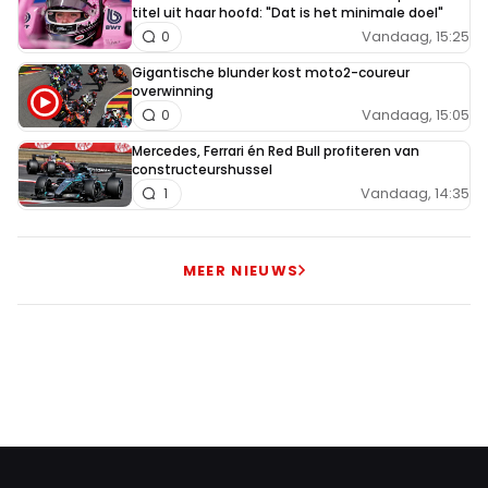
titel uit haar hoofd: "Dat is het minimale doel"
Vandaag, 15:25
0
Meepraten? Dat kan! Je hoeft je alleen maar aan te
Gigantische blunder kost moto2-coureur
melden met een RN365-account.
overwinning
Vandaag, 15:05
0
INLOGGEN
AANMELDEN
Mercedes, Ferrari én Red Bull profiteren van
constructeurshussel
Vandaag, 14:35
1
MEER NIEUWS