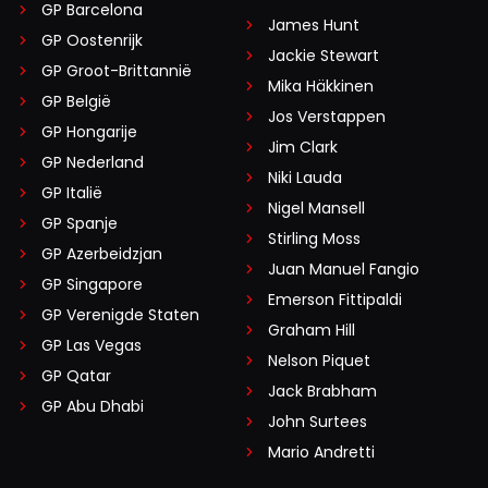
GP Barcelona
James Hunt
GP Oostenrijk
Jackie Stewart
GP Groot-Brittannië
Mika Häkkinen
GP België
Jos Verstappen
GP Hongarije
Jim Clark
GP Nederland
Niki Lauda
GP Italië
Nigel Mansell
GP Spanje
Stirling Moss
GP Azerbeidzjan
Juan Manuel Fangio
GP Singapore
Emerson Fittipaldi
GP Verenigde Staten
Graham Hill
GP Las Vegas
Nelson Piquet
GP Qatar
Jack Brabham
GP Abu Dhabi
John Surtees
Mario Andretti