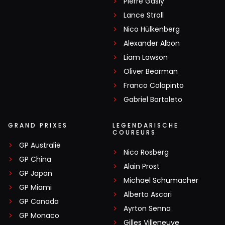
Pierre Gasly
Lance Stroll
Nico Hülkenberg
Alexander Albon
Liam Lawson
Oliver Bearman
Franco Colapinto
Gabriel Bortoleto
GRAND PRIXES
LEGENDARISCHE
COUREURS
GP Australië
Nico Rosberg
GP China
Alain Prost
GP Japan
Michael Schumacher
GP Miami
Alberto Ascari
GP Canada
Ayrton Senna
GP Monaco
Gilles Villeneuve