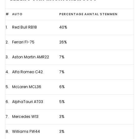
Dit
#
AUTO
PERCENTAGE AANTAL STEMMEN
is
1.
Red Bull RB18
40%
de
mooiste
2.
Ferrari F1-75
26%
Formule
1-
3.
Aston Martin AMR22
7%
auto
4.
Alfa Romeo C42
7%
volgens
F1-
5.
McLaren MCL36
6%
fans
6.
AlphaTauri AT03
5%
7.
Mercedes W13
3%
8.
Williams FW44
3%