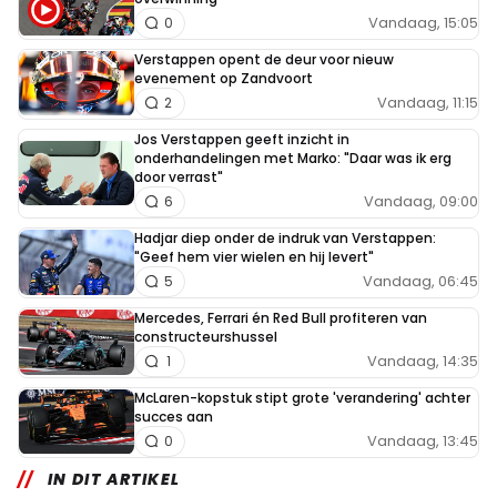
Vandaag, 15:05
0
Verstappen opent de deur voor nieuw
evenement op Zandvoort
Vandaag, 11:15
2
Jos Verstappen geeft inzicht in
onderhandelingen met Marko: "Daar was ik erg
door verrast"
Vandaag, 09:00
6
Hadjar diep onder de indruk van Verstappen:
"Geef hem vier wielen en hij levert"
Vandaag, 06:45
5
Mercedes, Ferrari én Red Bull profiteren van
constructeurshussel
Vandaag, 14:35
1
McLaren-kopstuk stipt grote 'verandering' achter
succes aan
Vandaag, 13:45
0
IN DIT ARTIKEL