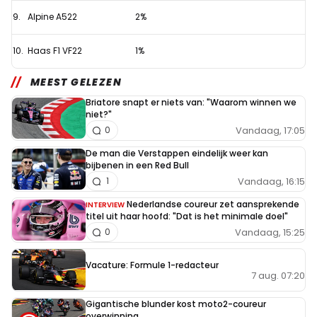
9.
Alpine A522
2%
10.
Haas F1 VF22
1%
MEEST GELEZEN
Briatore snapt er niets van: "Waarom winnen we
niet?"
Vandaag, 17:05
0
De man die Verstappen eindelijk weer kan
bijbenen in een Red Bull
Vandaag, 16:15
1
Nederlandse coureur zet aansprekende
INTERVIEW
titel uit haar hoofd: "Dat is het minimale doel"
Vandaag, 15:25
0
Vacature: Formule 1-redacteur
7 aug. 07:20
Gigantische blunder kost moto2-coureur
overwinning