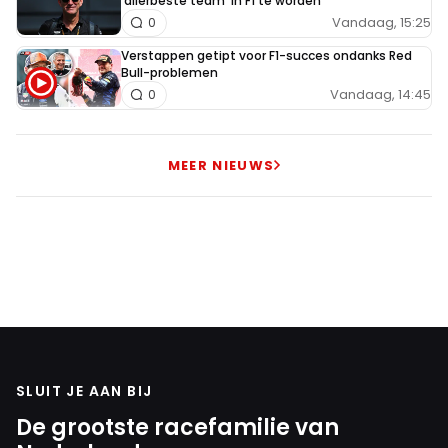
'allerbeste team' in F1 te worden
Vandaag, 15:25
0
Verstappen getipt voor F1-succes ondanks Red
Bull-problemen
Vandaag, 14:45
0
MEER NIEUWS
SLUIT JE AAN BIJ
De grootste racefamilie van