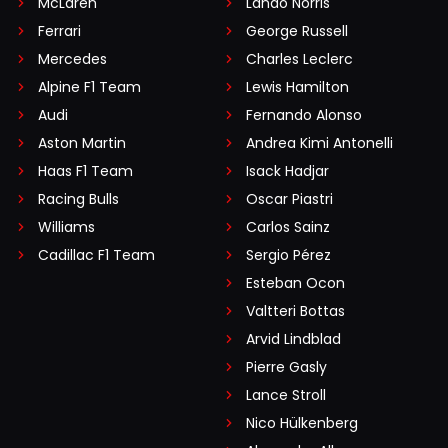
McLaren
Lando Norris
Ferrari
George Russell
Mercedes
Charles Leclerc
Alpine F1 Team
Lewis Hamilton
Audi
Fernando Alonso
Aston Martin
Andrea Kimi Antonelli
Haas F1 Team
Isack Hadjar
Racing Bulls
Oscar Piastri
Williams
Carlos Sainz
Cadillac F1 Team
Sergio Pérez
Esteban Ocon
Valtteri Bottas
Arvid Lindblad
Pierre Gasly
Lance Stroll
Nico Hülkenberg