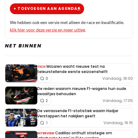
+ TOEVOEGEN AAN AGENDA
We hebben ook een versie met alleen de race en kwalificatie.
klik hier voor deze versie en meer uitleg
.
NET BINNEN
McLaren wacht nieuwe test na
TECH
teleurstellende eerste seizoenshelft
Vandaag, 18:00
0
De reden waarom nieuwe F1-wagens hun oude
kwaaltjes behouden
Vandaag, 17:05
2
De verrassende F1-statistiek waarin Hadjar
Verstappen het nakijken geeft
Vandaag, 16:15
1
Cadillac onthult strategie om
INTERVIEW