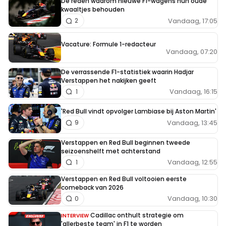
De reden waarom nieuwe F1-wagens hun oude
kwaaltjes behouden
Vandaag, 17:05
2
Vacature: Formule 1-redacteur
Vandaag, 07:20
De verrassende F1-statistiek waarin Hadjar
Verstappen het nakijken geeft
Vandaag, 16:15
1
'Red Bull vindt opvolger Lambiase bij Aston Martin'
Vandaag, 13:45
9
Verstappen en Red Bull beginnen tweede
seizoenshelft met achterstand
Vandaag, 12:55
1
Verstappen en Red Bull voltooien eerste
comeback van 2026
Vandaag, 10:30
0
Cadillac onthult strategie om
INTERVIEW
'allerbeste team' in F1 te worden