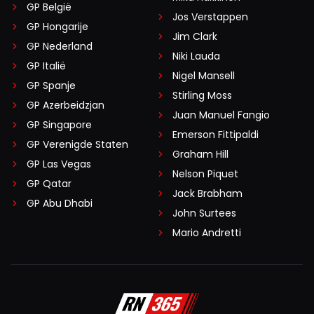
GP België
Jos Verstappen
GP Hongarije
Jim Clark
GP Nederland
Niki Lauda
GP Italië
Nigel Mansell
GP Spanje
Stirling Moss
GP Azerbeidzjan
Juan Manuel Fangio
GP Singapore
Emerson Fittipaldi
GP Verenigde Staten
Graham Hill
GP Las Vegas
Nelson Piquet
GP Qatar
Jack Brabham
GP Abu Dhabi
John Surtees
Mario Andretti