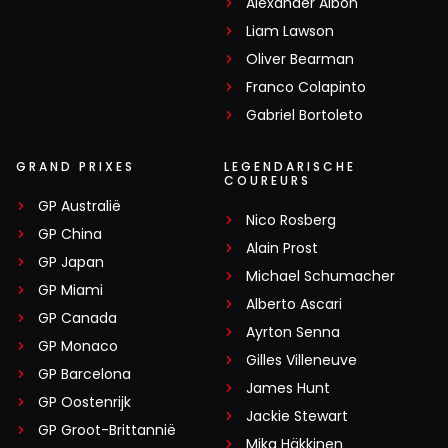
Alexander Albon
Liam Lawson
Oliver Bearman
Franco Colapinto
Gabriel Bortoleto
GRAND PRIXES
LEGENDARISCHE
COUREURS
GP Australië
Nico Rosberg
GP China
Alain Prost
GP Japan
Michael Schumacher
GP Miami
Alberto Ascari
GP Canada
Ayrton Senna
GP Monaco
Gilles Villeneuve
GP Barcelona
James Hunt
GP Oostenrijk
Jackie Stewart
GP Groot-Brittannië
Mika Häkkinen