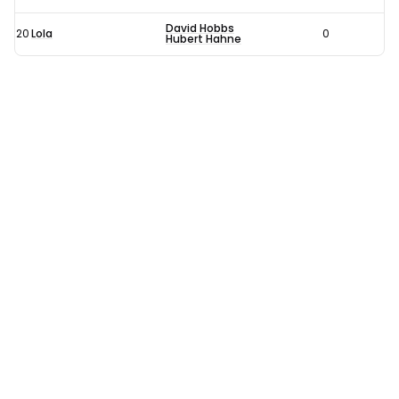
David Hobbs
20
Lola
0
Hubert Hahne