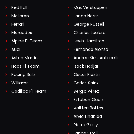
Red Bull
Max Verstappen
McLaren
Lando Norris
Ferrari
George Russell
Mercedes
Charles Leclerc
Alpine F1 Team
Lewis Hamilton
Audi
Fernando Alonso
Aston Martin
Andrea Kimi Antonelli
Haas F1 Team
Isack Hadjar
Racing Bulls
Oscar Piastri
Williams
Carlos Sainz
Cadillac F1 Team
Sergio Pérez
Esteban Ocon
Valtteri Bottas
Arvid Lindblad
Pierre Gasly
Lance Stroll