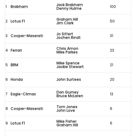
Jack Brabham
1
Brabham
100
Denny Hulme
Graham Hill
2
Lotus F1
50
Jim Clark
Jo Siffert
3
Cooper-Maserati
31
Jochen Rindt
Chris Amon
4
Ferrari
23
Mike Parkes
Mike Spence
5
BRM
21
Jackie Stewart
6
Honda
John Surtees
20
Dan Gurney
7
Eagle-Climax
13
Bruce McLaren
Tom Jones
8
Cooper-Maserati
6
John Love
Mike Fisher
9
Lotus F1
6
Graham Hill