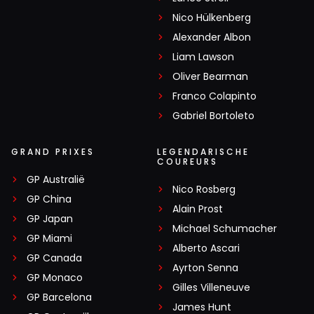
Nico Hülkenberg
Alexander Albon
Liam Lawson
Oliver Bearman
Franco Colapinto
Gabriel Bortoleto
GRAND PRIXES
LEGENDARISCHE
COUREURS
GP Australië
Nico Rosberg
GP China
Alain Prost
GP Japan
Michael Schumacher
GP Miami
Alberto Ascari
GP Canada
Ayrton Senna
GP Monaco
Gilles Villeneuve
GP Barcelona
James Hunt