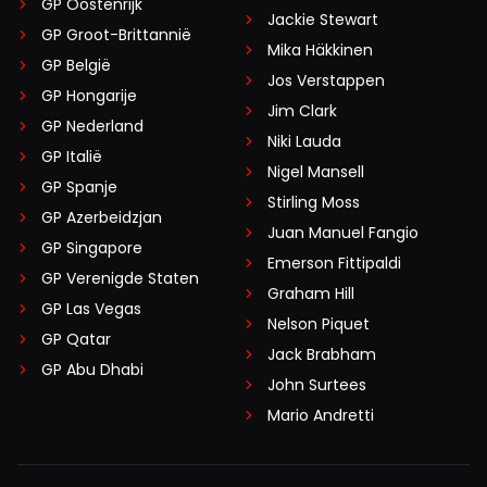
GP Oostenrijk
Jackie Stewart
GP Groot-Brittannië
Mika Häkkinen
GP België
Jos Verstappen
GP Hongarije
Jim Clark
GP Nederland
Niki Lauda
GP Italië
Nigel Mansell
GP Spanje
Stirling Moss
GP Azerbeidzjan
Juan Manuel Fangio
GP Singapore
Emerson Fittipaldi
GP Verenigde Staten
Graham Hill
GP Las Vegas
Nelson Piquet
GP Qatar
Jack Brabham
GP Abu Dhabi
John Surtees
Mario Andretti