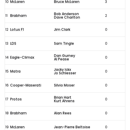
10
McLaren
Bruce McLaren
3
Bob Anderson
11
Brabham
2
Dave Charlton
12
Lotus F1
Jim Clark
0
13
LDS
Sam Tingle
0
Dan Gurney
14
Eagle-Climax
0
Al Pease
Jacky Ickx
15
Matra
0
Jo Schlesser
16
Cooper-Maserati
Silvio Moser
0
Brian Hart
17
Protos
0
Kurt Ahrens
18
Brabham
Alan Rees
0
19
McLaren
Jean-Pierre Beltoise
0