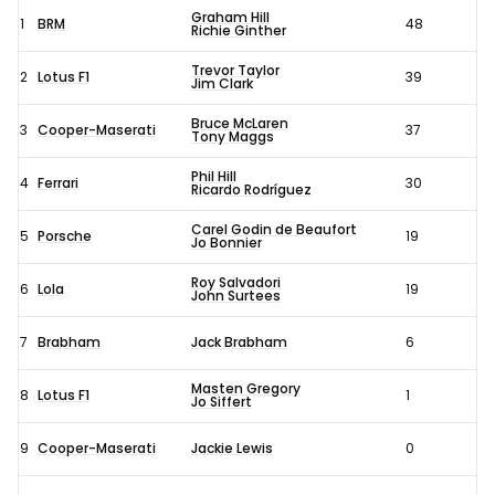
Graham Hill
1
BRM
48
Richie Ginther
Trevor Taylor
2
Lotus F1
39
Jim Clark
Bruce McLaren
3
Cooper-Maserati
37
Tony Maggs
Phil Hill
4
Ferrari
30
Ricardo Rodríguez
Carel Godin de Beaufort
5
Porsche
19
Jo Bonnier
Roy Salvadori
6
Lola
19
John Surtees
7
Brabham
Jack Brabham
6
Masten Gregory
8
Lotus F1
1
Jo Siffert
9
Cooper-Maserati
Jackie Lewis
0