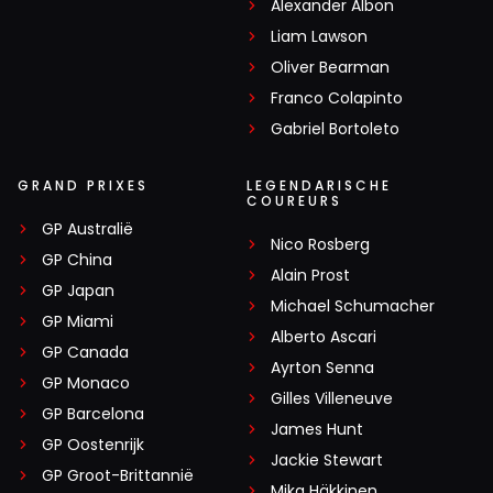
Alexander Albon
Liam Lawson
Oliver Bearman
Franco Colapinto
Gabriel Bortoleto
GRAND PRIXES
LEGENDARISCHE
COUREURS
GP Australië
Nico Rosberg
GP China
Alain Prost
GP Japan
Michael Schumacher
GP Miami
Alberto Ascari
GP Canada
Ayrton Senna
GP Monaco
Gilles Villeneuve
GP Barcelona
James Hunt
GP Oostenrijk
Jackie Stewart
GP Groot-Brittannië
Mika Häkkinen