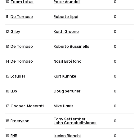
10
Team Lotus
Peter Arundell
0
11
De Tomaso
Roberto Lippi
0
12
Gilby
Keith Greene
0
13
De Tomaso
Roberto Bussinello
0
14
De Tomaso
Nasif Estéfano
0
15
Lotus F1
Kurt Kuhnke
0
16
LDS
Doug Serrurier
0
17
Cooper-Maserati
Mike Harris
0
Tony Settember
18
Emeryson
0
John Campbell-Jones
19
ENB
Lucien Bianchi
0