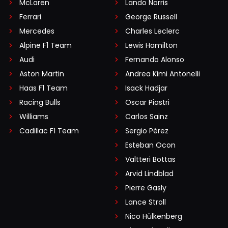
McLaren
Lando Norris
Ferrari
George Russell
Mercedes
Charles Leclerc
Alpine F1 Team
Lewis Hamilton
Audi
Fernando Alonso
Aston Martin
Andrea Kimi Antonelli
Haas F1 Team
Isack Hadjar
Racing Bulls
Oscar Piastri
Williams
Carlos Sainz
Cadillac F1 Team
Sergio Pérez
Esteban Ocon
Valtteri Bottas
Arvid Lindblad
Pierre Gasly
Lance Stroll
Nico Hülkenberg