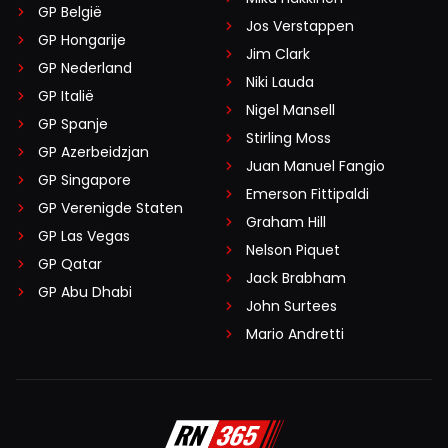
GP België
Jos Verstappen
GP Hongarije
Jim Clark
GP Nederland
Niki Lauda
GP Italië
Nigel Mansell
GP Spanje
Stirling Moss
GP Azerbeidzjan
Juan Manuel Fangio
GP Singapore
Emerson Fittipaldi
GP Verenigde Staten
Graham Hill
GP Las Vegas
Nelson Piquet
GP Qatar
Jack Brabham
GP Abu Dhabi
John Surtees
Mario Andretti