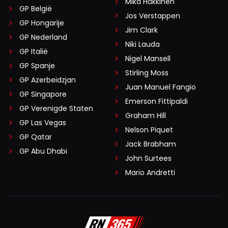
Mika Häkkinen
GP België
Jos Verstappen
GP Hongarije
Jim Clark
GP Nederland
Niki Lauda
GP Italië
Nigel Mansell
GP Spanje
Stirling Moss
GP Azerbeidzjan
Juan Manuel Fangio
GP Singapore
Emerson Fittipaldi
GP Verenigde Staten
Graham Hill
GP Las Vegas
Nelson Piquet
GP Qatar
Jack Brabham
GP Abu Dhabi
John Surtees
Mario Andretti