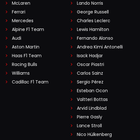
McLaren
Lando Norris
Ferrari
George Russell
Mercedes
Charles Leclerc
Alpine F1 Team
Lewis Hamilton
Audi
Fernando Alonso
Aston Martin
Andrea Kimi Antonelli
Haas F1 Team
Isack Hadjar
Racing Bulls
Oscar Piastri
Williams
Carlos Sainz
Cadillac F1 Team
Sergio Pérez
Esteban Ocon
Valtteri Bottas
Arvid Lindblad
Pierre Gasly
Lance Stroll
Nico Hülkenberg