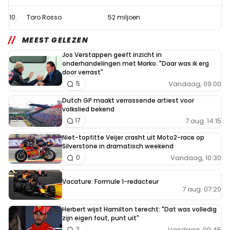
10.
Toro Rosso
52 miljoen
MEEST GELEZEN
Jos Verstappen geeft inzicht in
onderhandelingen met Marko: "Daar was ik erg
door verrast"
Vandaag, 09:00
5
Dutch GP maakt verrassende artiest voor
volkslied bekend
7 aug. 14:15
17
Niet-topfitte Veijer crasht uit Moto2-race op
Silverstone in dramatisch weekend
Vandaag, 10:30
0
Vacature: Formule 1-redacteur
7 aug. 07:20
Herbert wijst Hamilton terecht: "Dat was volledig
zijn eigen fout, punt uit"
Vandaag, 09:45
2