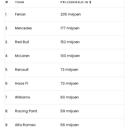
Ferrari
#
TEAM
PRIJZENGELD IN $
krijgt
1.
Ferrari
205 miljoen
in
2019
2.
Mercedes
177 miljoen
grootste
som
3.
Red Bull
152 miljoen
uit
4.
McLaren
100 miljoen
prijzengeld
Formule
5.
Renault
73 miljoen
1
6.
Haas F1
70 miljoen
7.
Williams
60 miljoen
8.
Racing Point
59 miljoen
9.
Alfa Romeo
56 miljoen