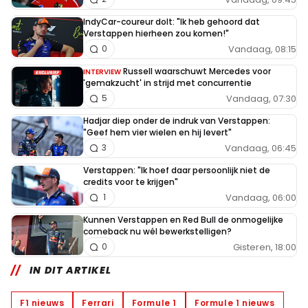
IndyCar-coureur dolt: "Ik heb gehoord dat
Verstappen hierheen zou komen!"
Vandaag, 08:15
0
Russell waarschuwt Mercedes voor
INTERVIEW
'gemakzucht' in strijd met concurrentie
Vandaag, 07:30
5
Hadjar diep onder de indruk van Verstappen:
"Geef hem vier wielen en hij levert"
Vandaag, 06:45
3
Verstappen: "Ik hoef daar persoonlijk niet de
credits voor te krijgen"
Vandaag, 06:00
1
Kunnen Verstappen en Red Bull de onmogelijke
comeback nu wél bewerkstelligen?
Gisteren, 18:00
0
IN DIT ARTIKEL
F1 nieuws
Ferrari
Formule 1
Formule 1 nieuws