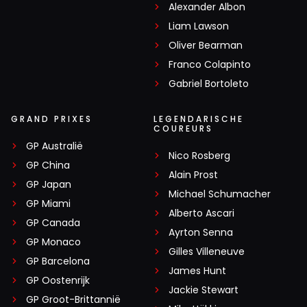
Alexander Albon
Liam Lawson
Oliver Bearman
Franco Colapinto
Gabriel Bortoleto
GRAND PRIXES
LEGENDARISCHE
COUREURS
GP Australië
Nico Rosberg
GP China
Alain Prost
GP Japan
Michael Schumacher
GP Miami
Alberto Ascari
GP Canada
Ayrton Senna
GP Monaco
Gilles Villeneuve
GP Barcelona
James Hunt
GP Oostenrijk
Jackie Stewart
GP Groot-Brittannië