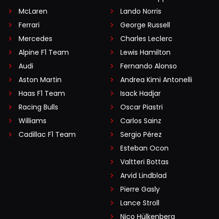
McLaren
Lando Norris
Ferrari
George Russell
Mercedes
Charles Leclerc
Alpine F1 Team
Lewis Hamilton
Audi
Fernando Alonso
Aston Martin
Andrea Kimi Antonelli
Haas F1 Team
Isack Hadjar
Racing Bulls
Oscar Piastri
Williams
Carlos Sainz
Cadillac F1 Team
Sergio Pérez
Esteban Ocon
Valtteri Bottas
Arvid Lindblad
Pierre Gasly
Lance Stroll
Nico Hülkenberg