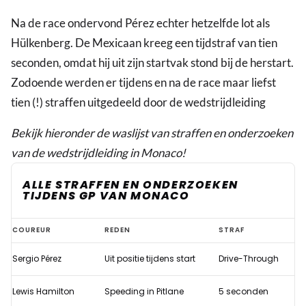
Na de race ondervond Pérez echter hetzelfde lot als
Hülkenberg. De Mexicaan kreeg een tijdstraf van tien
seconden, omdat hij uit zijn startvak stond bij de herstart.
Zodoende werden er tijdens en na de race maar liefst
tien (!) straffen uitgedeeld door de wedstrijdleiding
Bekijk hieronder de waslijst van straffen en onderzoeken
van de wedstrijdleiding in Monaco!
ALLE STRAFFEN EN ONDERZOEKEN
TIJDENS GP VAN MONACO
FIA
COUREUR
REDEN
STRAF
deelt
Sergio Pérez
Uit positie tijdens start
Drive-Through
waslijst
aan
Lewis Hamilton
Speeding in Pitlane
5 seconden
straffen