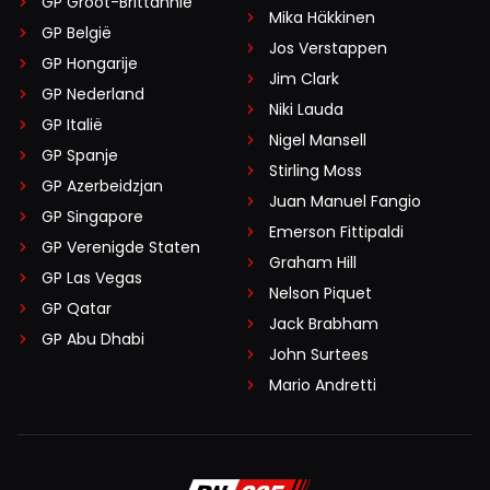
GP Groot-Brittannië
Mika Häkkinen
GP België
Jos Verstappen
GP Hongarije
Jim Clark
GP Nederland
Niki Lauda
GP Italië
Nigel Mansell
GP Spanje
Stirling Moss
GP Azerbeidzjan
Juan Manuel Fangio
GP Singapore
Emerson Fittipaldi
GP Verenigde Staten
Graham Hill
GP Las Vegas
Nelson Piquet
GP Qatar
Jack Brabham
GP Abu Dhabi
John Surtees
Mario Andretti