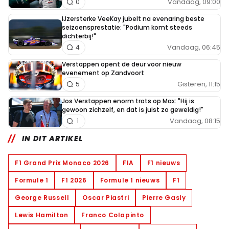
Vandaag, 09:00
0
IJzersterke VeeKay jubelt na evenaring beste
seizoensprestatie: "Podium komt steeds
dichterbij!"
Vandaag, 06:45
4
Verstappen opent de deur voor nieuw
evenement op Zandvoort
Gisteren, 11:15
5
Jos Verstappen enorm trots op Max: "Hij is
gewoon zichzelf, en dat is juist zo geweldig!"
Vandaag, 08:15
1
IN DIT ARTIKEL
F1 Grand Prix Monaco 2026
FIA
F1 nieuws
Formule 1
F1 2026
Formule 1 nieuws
F1
George Russell
Oscar Piastri
Pierre Gasly
Lewis Hamilton
Franco Colapinto