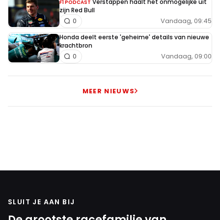
Verstappen haalt het onmogelijke uit
F1 PODCAST
zijn Red Bull
Vandaag, 09:45
0
Honda deelt eerste 'geheime' details van nieuwe
krachtbron
Vandaag, 09:00
0
MEER NIEUWS
SLUIT JE AAN BIJ
De grootste racefamilie van