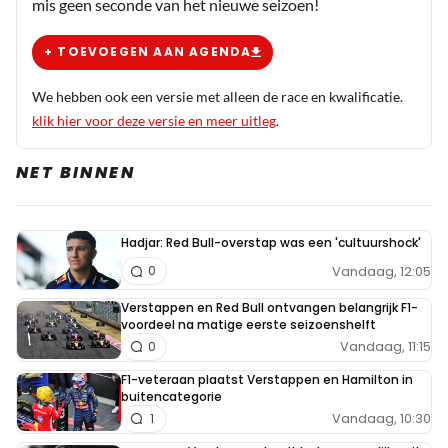
mis geen seconde van het nieuwe seizoen!
om dan straffen uit te delen en daarom denk ik dat Alpine
best een kans heeft.
+ TOEVOEGEN AAN AGENDA
We hebben ook een versie met alleen de race en kwalificatie.
klik hier voor deze versie en meer uitleg
.
NET BINNEN
Hadjar: Red Bull-overstap was een 'cultuurshock'
Vandaag, 12:05
0
Verstappen en Red Bull ontvangen belangrijk F1-
voordeel na matige eerste seizoenshelft
Vandaag, 11:15
0
F1-veteraan plaatst Verstappen en Hamilton in
buitencategorie
Vandaag, 10:30
1