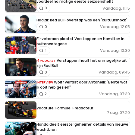
voordeel na matige eerste seizoenshelft
Vandaag, 11:15
0
Hadjar: Red Bull-overstap was een 'cultuurshock'
Vandaag, 12:05
0
F1-veteraan plaatst Verstappen en Hamilton in
buitencategorie
Vandaag, 10:30
1
Verstappen haalt het onmogelijke uit
F1 PODCAST
zijn Red Bull
Vandaag, 09:45
0
Wolff verrast door Antonelli: "Beste wat
INTERVIEW
ik ooit heb gezien"
Vandaag, 07:30
2
Vacature: Formule 1-redacteur
7 aug. 07:20
Honda deelt eerste 'geheime' details van nieuwe
krachtbron