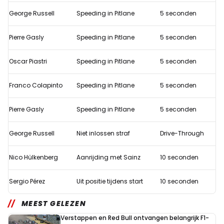
uit
George Russell
Speeding in Pitlane
5 seconden
in
Pierre Gasly
Speeding in Pitlane
5 seconden
GP
Monaco
Oscar Piastri
Speeding in Pitlane
5 seconden
Franco Colapinto
Speeding in Pitlane
5 seconden
Pierre Gasly
Speeding in Pitlane
5 seconden
George Russell
Niet inlossen straf
Drive-Through
Nico Hülkenberg
Aanrijding met Sainz
10 seconden
Sergio Pérez
Uit positie tijdens start
10 seconden
MEEST GELEZEN
Verstappen en Red Bull ontvangen belangrijk F1-