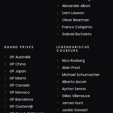
Alexander Albon
Liam Lawson
Oliver Bearman
Franco Colapinto
Gabriel Bortoleto
GRAND PRIXES
LEGENDARISCHE
COUREURS
GP Australië
Nico Rosberg
GP China
Alain Prost
GP Japan
Michael Schumacher
GP Miami
Alberto Ascari
GP Canada
Ayrton Senna
GP Monaco
Gilles Villeneuve
GP Barcelona
James Hunt
GP Oostenrijk
Jackie Stewart