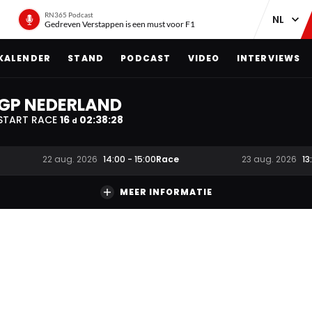
RN365 Podcast
Gedreven Verstappen is een must voor F1
KALENDER
STAND
PODCAST
VIDEO
INTERVIEWS
GP NEDERLAND
START RACE
16
02
:
38
:
28
d
Race
22 aug. 2026
14:00
-
15:00
23 aug. 2026
13
MEER INFORMATIE