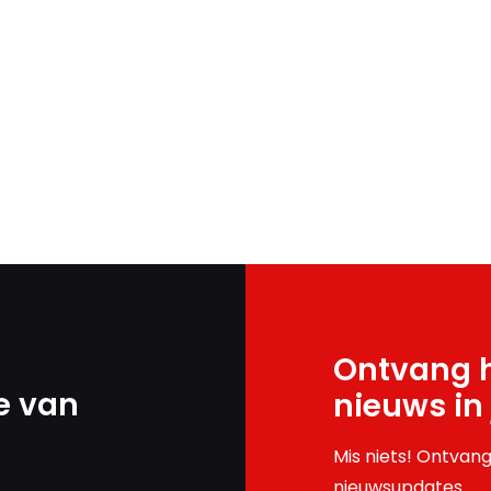
Ontvang h
e van
nieuws in
Mis niets! Ontvang
nieuwsupdates.