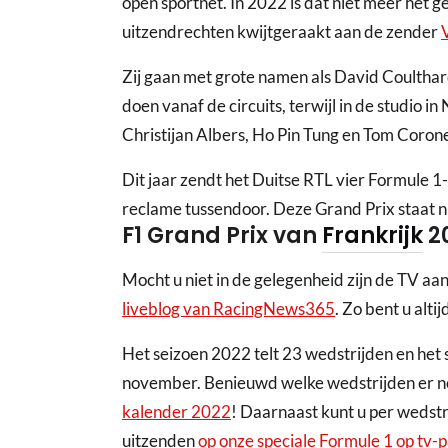
open sportnet. In 2022 is dat niet meer het ge
uitzendrechten kwijtgeraakt aan de zender
Zij gaan met grote namen als David Coultha
doen vanaf de circuits, terwijl in de studio 
Christijan Albers, Ho Pin Tung en Tom Corone
Dit jaar zendt het Duitse RTL vier Formule 1
reclame tussendoor. Deze Grand Prix staat niet
F1 Grand Prix van
Frankrijk
20
Mocht u niet in de gelegenheid zijn de TV aan
liveblog van RacingNews365
. Zo bent u altij
Het seizoen 2022 telt 23 wedstrijden en het
november. Benieuwd welke wedstrijden er n
kalender 2022
! Daarnaast kunt u per wedstr
uitzenden
op onze speciale Formule 1 op tv-