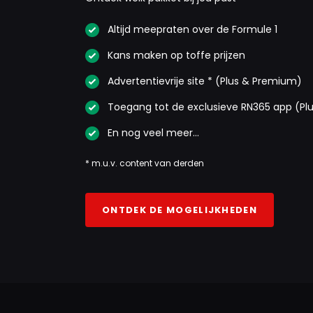
Altijd meepraten over de Formule 1
Kans maken op toffe prijzen
Advertentievrije site * (Plus & Premium)
Toegang tot de exclusieve RN365 app (Pl
En nog veel meer…
* m.u.v. content van derden
ONTDEK DE MOGELIJKHEDEN