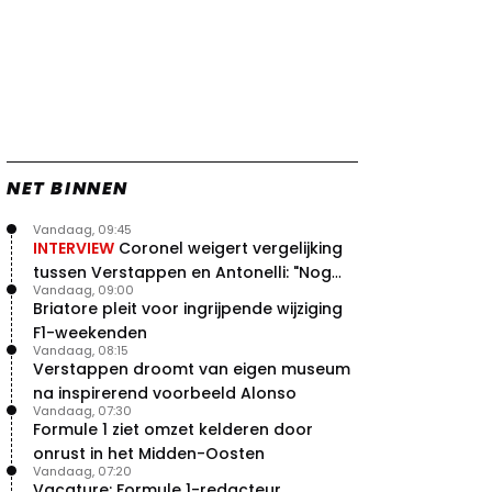
NET BINNEN
Vandaag, 09:45
INTERVIEW
Coronel weigert vergelijking
tussen Verstappen en Antonelli: "Nog
Vandaag, 09:00
niet dat niveau"
Briatore pleit voor ingrijpende wijziging
F1-weekenden
Vandaag, 08:15
Verstappen droomt van eigen museum
na inspirerend voorbeeld Alonso
Vandaag, 07:30
Formule 1 ziet omzet kelderen door
onrust in het Midden-Oosten
Vandaag, 07:20
Vacature: Formule 1-redacteur