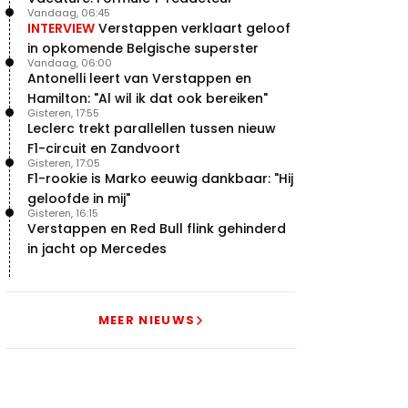
Vandaag, 06:45
INTERVIEW
Verstappen verklaart geloof
in opkomende Belgische superster
Vandaag, 06:00
Antonelli leert van Verstappen en
Hamilton: "Al wil ik dat ook bereiken"
Gisteren, 17:55
Leclerc trekt parallellen tussen nieuw
F1-circuit en Zandvoort
Gisteren, 17:05
F1-rookie is Marko eeuwig dankbaar: "Hij
geloofde in mij"
Gisteren, 16:15
Verstappen en Red Bull flink gehinderd
in jacht op Mercedes
MEER NIEUWS