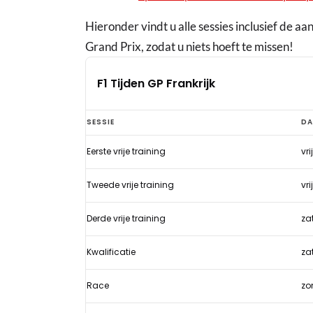
Hieronder vindt u alle sessies inclusief de a
Grand Prix, zodat u niets hoeft te missen!
F1 Tijden GP Frankrijk
F1
SESSIE
D
Tijden
Eerste vrije training
vri
GP
Frankrijk
Tweede vrije training
vri
Derde vrije training
za
Kwalificatie
za
Race
zo