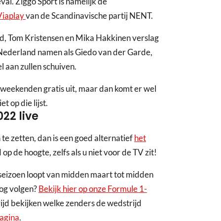
val. Ziggo Sport is namelijk de
Viaplay
van de Scandinavische partij NENT.
rd, Tom Kristensen en Mika Hakkinen verslag
in Nederland namen als Giedo van der Garde,
l aan zullen schuiven.
-weekenden gratis uit, maar dan komt er wel
 op die lijst.
22 live
 te zetten, dan is een goed alternatief
het
d op de hoogte, zelfs als u niet voor de TV zit!
 seizoen loopt van midden maart tot midden
og volgen?
Bekijk hier op onze Formule 1-
ijd bekijken welke zenders de wedstrijd
pagina
.