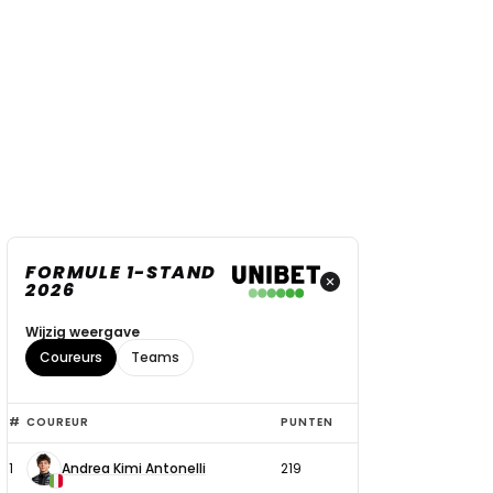
FORMULE 1-STAND
2026
Wijzig weergave
Coureurs
Teams
Top
#
COUREUR
PUNTEN
6
1
Andrea Kimi Antonelli
219
coureurs