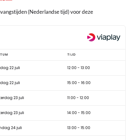
anvangstijden (Nederlandse tijd) voor deze
ATUM
TIJD
jdag 22 juli
12:00
-
13:00
jdag 22 juli
15:00
-
16:00
terdag 23 juli
11:00
-
12:00
terdag 23 juli
14:00
-
15:00
ndag 24 juli
13:00
-
15:00