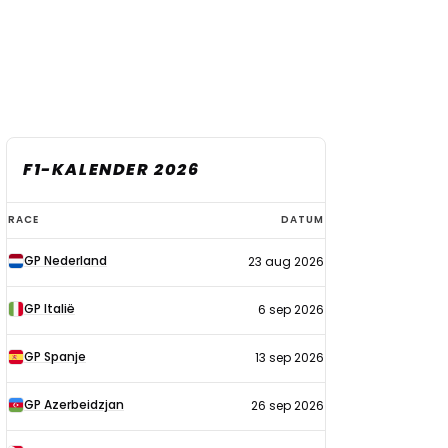
F1-KALENDER 2026
F1-
RACE
DATUM
kalender
GP Nederland
23 aug 2026
2026
GP Italië
6 sep 2026
GP Spanje
13 sep 2026
GP Azerbeidzjan
26 sep 2026