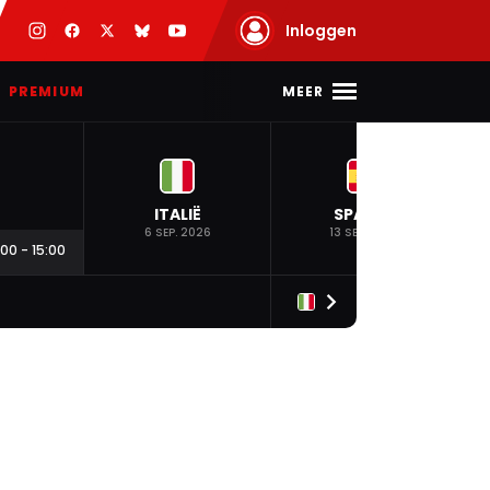
Inloggen
MEER
PREMIUM
ITALIË
SPANJE
6 SEP. 2026
13 SEP. 2026
:00
-
15:00