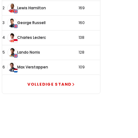
2
Lewis Hamilton
169
3
George Russell
160
4
Charles Leclerc
138
5
Lando Norris
128
6
Max Verstappen
109
VOLLEDIGE STAND