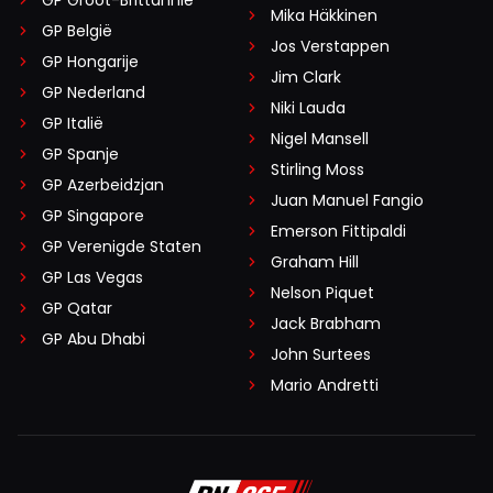
GP Groot-Brittannië
Meepraten? Dat kan! Je hoeft je alleen maar aan te
Mika Häkkinen
GP België
melden met een RN365-account.
Jos Verstappen
GP Hongarije
Jim Clark
GP Nederland
INLOGGEN
AANMELDEN
Niki Lauda
GP Italië
Nigel Mansell
GP Spanje
Stirling Moss
GP Azerbeidzjan
Juan Manuel Fangio
GP Singapore
Emerson Fittipaldi
GP Verenigde Staten
Graham Hill
GP Las Vegas
Nelson Piquet
GP Qatar
Jack Brabham
GP Abu Dhabi
John Surtees
Mario Andretti