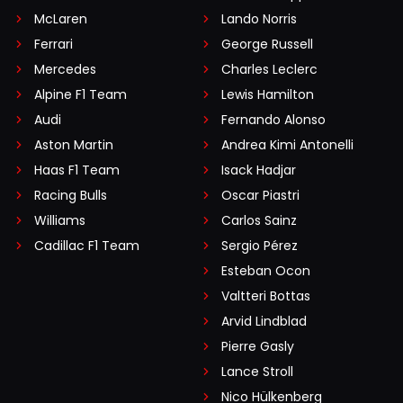
McLaren
Lando Norris
Ferrari
George Russell
rinus-cornelis-doktor#93834
Mercedes
Charles Leclerc
27 december 2019 14:29
Alpine F1 Team
Lewis Hamilton
En je maakt van een aanname een feit. Verder is Hamilton
Audi
Fernando Alonso
een verwend nest. Nuf said
Aston Martin
Andrea Kimi Antonelli
Haas F1 Team
Isack Hadjar
Angel Mugly
Racing Bulls
Oscar Piastri
27 december 2019 16:20
Williams
Carlos Sainz
Verstappen is een Veel verwender nest . Nuf said 😂
Cadillac F1 Team
Sergio Pérez
Esteban Ocon
Menno van Riezen
Valtteri Bottas
27 december 2019 14:30
Arvid Lindblad
Hamilton heeft altijd het geluk gehad dat hij idd een
Pierre Gasly
goede auto onder zijn kont had, want ieder coureur was
Lance Stroll
kampioen geworden in die auto, maak de auto's
Nico Hülkenberg