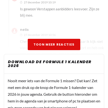
27 december 2019 10:19
Is gewoon Verstappen aanbidders leesvoer. Zijn ze
blij mee.
nelis
27 december 2019 10:56
Cherokee ik ben ook Verstappen fan maar ik kijk niet
TOON MEER REACTIES
via een oranje bril ik hou van de race sport en heb ook
een grote bewondering voor Lewis je wordt kampioen
als je zelf zeer goed ben en het materiaal zeer goed is
DOWNLOAD DE FORMULE 1 KALENDER
2026
en neem je nou Bottas die is niet zo goed als Lewis en
wordt nooit kampioen neem nou Vettel in het
verleden was die goed ik vind het nog steeds een
Nooit meer iets van de Formule 1 missen? Dat kan! Zet
goede coureur
met een druk op de knop de Formule 1-kalender van
2026 in jouw agenda. Gebruik de button hieronder om
Binatang buas
hem in de agenda van je smartphone of pc te plaatsen en
27 december 2019 10:59
mis geen seconde van het nieuwe seizoen!