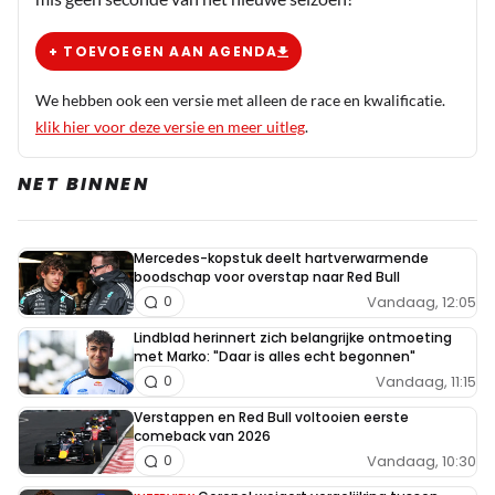
Cherokee kun je niet een ergens anders gaan zitten
zeiken???
+ TOEVOEGEN AAN AGENDA
We hebben ook een versie met alleen de race en kwalificatie.
Grrrrrene
klik hier voor deze versie en meer uitleg
.
27 december 2019 20:43
Het valt mij ook op dat er totaal geen eigen materiaal
NET BINNEN
verschijnt hier en ieder excuus aangegrepen wordt
om de naam Verstappen te "name-droppen", allemaal
voor de clicks. Laatst ook zo'n kop met "Niet
Mercedes-kopstuk deelt hartverwarmende
boodschap voor overstap naar Red Bull
Verstappen maar [insert coureur waar nieuws over
Vandaag, 12:05
0
was] [nieuwsfeitje]. Zo kun je al het nieuws over
Verstappen laten gaan, zelfs als je daarvoor quotes
Lindblad herinnert zich belangrijke ontmoeting
met Marko: "Daar is alles echt begonnen"
moet verbouwen tot feiten... "Niet Verstappen, maar
Vandaag, 11:15
0
Hamilton kampioen 2019", "Ferrari tekent niet
Verstappen en Red Bull voltooien eerste
Verstappen, maar Leclerc tot 2023", "Stroll in zijn
comeback van 2026
Racing Point langzamer dan Verstappen in eerste
Vandaag, 10:30
0
Q1", Verstappen aanwezig bij opening verbouwde