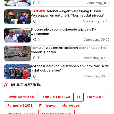
Vandaag, 11:15
0
Coronel weigert vergelijking tussen
INTERVIEW
Verstappen en Antonelli: "Nog niet dat niveau"
Vandaag, 09:45
0
Briatore pleit voor ingrijpende wijziging F1-
weekenden
Vandaag, 09:00
5
Formule 1 ziet omzet kelderen door onrust in het
Midden-Oosten
Vandaag, 07:30
5
Antonelli leert van Verstappen en Hamilton: "Al wil
ik dat ook bereiken"
Vandaag, 06:00
3
IN DIT ARTIKEL
Lewis Hamilton
Formule 1 nieuws
F1
Formule 1
Formule 1 2019
F1 nieuws
Mercedes