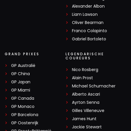
gelijkwaardig en dan zie je de echte coureurs
Alexander Albon
Liam Lawson
Oliver Bearman
V8JO
Franco Colapinto
27 december 2019 14:39
Gabriel Bortoleto
Als je het bekijkt is Hamilton een van de saaiste coureurs
om naar te kijken hij start vooraan en rijd daar heel de
GRAND PRIXES
LEGENDARISCHE
race zonder spannende inhaal momenten. Neemt niet weg
COUREURS
dat hij de beste auto heeft en het snelst over het circuit
GP Australië
Nico Rosberg
gaat uiteraard.
GP China
Alain Prost
GP Japan
Michael Schumacher
Koekie1970
GP Miami
Alberto Ascari
28 december 2019 08:06
GP Canada
Ayrton Senna
Verstappen doet dat ook als hij vooraan start.
GP Monaco
Gilles Villeneuve
GP Barcelona
James Hunt
GP Oostenrijk
Jackie Stewart