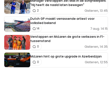
Manager Verstappen zet Max in de schijnwerpers:
"Hij heeft de naald laten bewegen"
Gisteren, 13:45
2
Dutch GP maakt verrassende artiest voor
volkslied bekend
7 aug. 14:15
14
Verstappen en McLaren de grote verliezers in F1-
tussenstand
Gisteren, 14:35
0
McLaren hint op grote upgrade in Azerbeidzjan
Gisteren, 12:55
0