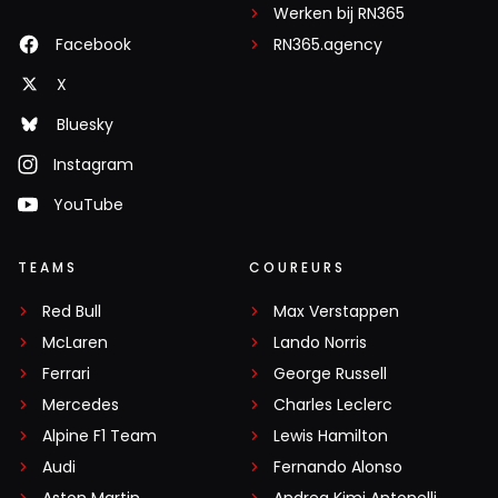
Werken bij RN365
Facebook
RN365.agency
X
Bluesky
Instagram
YouTube
TEAMS
COUREURS
Red Bull
Max Verstappen
McLaren
Lando Norris
Ferrari
George Russell
Mercedes
Charles Leclerc
Alpine F1 Team
Lewis Hamilton
Audi
Fernando Alonso
Aston Martin
Andrea Kimi Antonelli