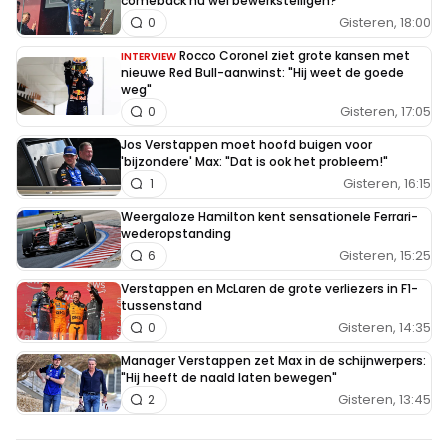
comeback nu wél bewerkstelligen?
Gisteren, 18:00
0
Rocco Coronel ziet grote kansen met
INTERVIEW
nieuwe Red Bull-aanwinst: "Hij weet de goede
weg"
Gisteren, 17:05
0
Jos Verstappen moet hoofd buigen voor
'bijzondere' Max: "Dat is ook het probleem!"
Gisteren, 16:15
1
Weergaloze Hamilton kent sensationele Ferrari-
wederopstanding
Gisteren, 15:25
6
Verstappen en McLaren de grote verliezers in F1-
tussenstand
Gisteren, 14:35
0
Manager Verstappen zet Max in de schijnwerpers:
"Hij heeft de naald laten bewegen"
Gisteren, 13:45
2