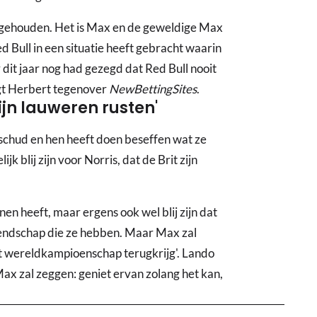
en gehouden. Het is Max en de geweldige Max
e Red Bull in een situatie heeft gebracht waarin
r dit jaar nog had gezegd dat Red Bull nooit
gt Herbert tegenover
NewBettingSites
.
zijn lauweren rusten'
eschud en hen heeft doen beseffen wat ze
k blij zijn voor Norris, dat de Brit zijn
nen heeft, maar ergens ook wel blij zijn dat
iendschap die ze hebben. Maar Max zal
at wereldkampioenschap terugkrijg'. Lando
Max zal zeggen: geniet ervan zolang het kan,