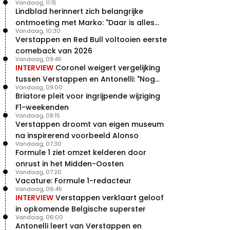
Vandaag, 11:15
Lindblad herinnert zich belangrijke
ontmoeting met Marko: "Daar is alles
Vandaag, 10:30
echt begonnen"
Verstappen en Red Bull voltooien eerste
comeback van 2026
Vandaag, 09:45
INTERVIEW
Coronel weigert vergelijking
tussen Verstappen en Antonelli: "Nog
Vandaag, 09:00
niet dat niveau"
Briatore pleit voor ingrijpende wijziging
F1-weekenden
Vandaag, 08:15
Verstappen droomt van eigen museum
na inspirerend voorbeeld Alonso
Vandaag, 07:30
Formule 1 ziet omzet kelderen door
onrust in het Midden-Oosten
Vandaag, 07:20
Vacature: Formule 1-redacteur
Vandaag, 06:45
INTERVIEW
Verstappen verklaart geloof
in opkomende Belgische superster
Vandaag, 06:00
Antonelli leert van Verstappen en