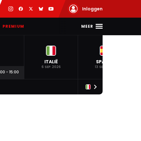
Inloggen
MEER
PREMIUM
ITALIË
SPANJE
6 SEP. 2026
13 SEP. 2026
:00
-
15:00