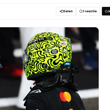
Delen
1
reactie
I