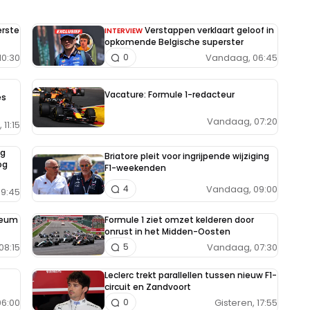
erste
Verstappen verklaart geloof in
INTERVIEW
opkomende Belgische superster
10:30
Vandaag, 06:45
0
Vacature: Formule 1-redacteur
es
Vandaag, 07:20
11:15
ng
Briatore pleit voor ingrijpende wijziging
og
F1-weekenden
Vandaag, 09:00
4
9:45
seum
Formule 1 ziet omzet kelderen door
onrust in het Midden-Oosten
08:15
Vandaag, 07:30
5
Leclerc trekt parallellen tussen nieuw F1-
circuit en Zandvoort
6:00
Gisteren, 17:55
0