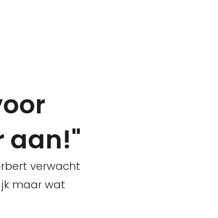
voor
r aan!"
erbert verwacht
lijk maar wat