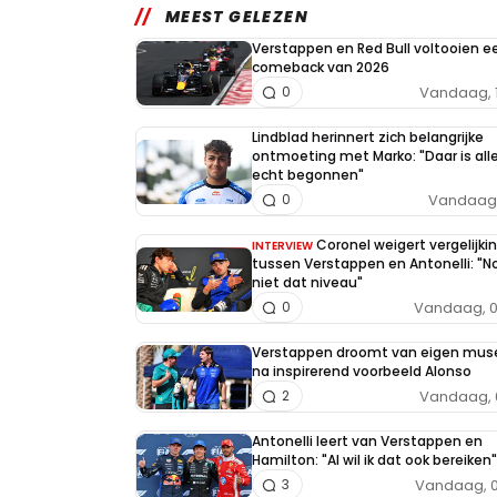
MEEST GELEZEN
Verstappen en Red Bull voltooien e
comeback van 2026
Vandaag, 
0
Lindblad herinnert zich belangrijke
ontmoeting met Marko: "Daar is all
echt begonnen"
Vandaag, 
0
Coronel weigert vergelijki
INTERVIEW
tussen Verstappen en Antonelli: "N
niet dat niveau"
Vandaag, 0
0
Verstappen droomt van eigen mu
na inspirerend voorbeeld Alonso
Vandaag, 
2
Antonelli leert van Verstappen en
Hamilton: "Al wil ik dat ook bereiken"
Vandaag, 0
3