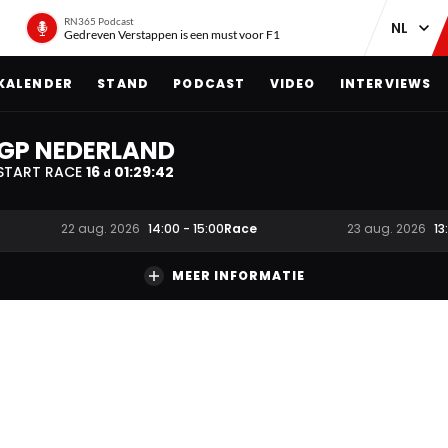
RN365 Podcast
Gedreven Verstappen is een must voor F1
KALENDER
STAND
PODCAST
VIDEO
INTERVIEWS
GP NEDERLAND
START RACE
16
01
:
29
:
41
d
Race
22 aug. 2026
14:00
-
15:00
23 aug. 2026
13
MEER INFORMATIE