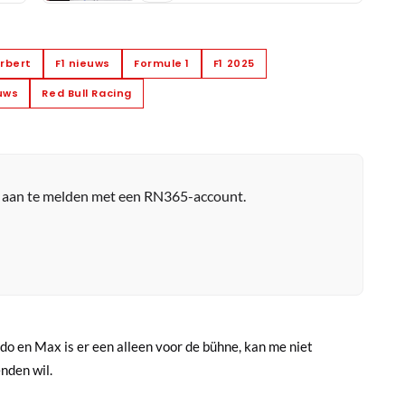
rbert
F1 nieuws
Formule 1
F1 2025
uws
Red Bull Racing
r aan te melden met een RN365-account.
do en Max is er een alleen voor de bühne, kan me niet
nden wil.