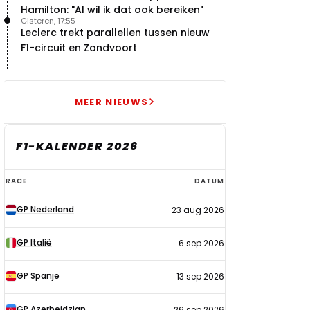
Hamilton: "Al wil ik dat ook bereiken"
Gisteren, 17:55
Leclerc trekt parallellen tussen nieuw
F1-circuit en Zandvoort
MEER NIEUWS
F1-KALENDER 2026
F1-
RACE
DATUM
kalender
GP Nederland
23 aug 2026
2026
GP Italië
6 sep 2026
GP Spanje
13 sep 2026
GP Azerbeidzjan
26 sep 2026