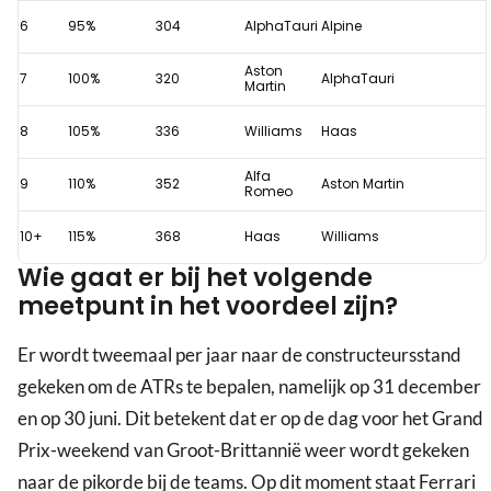
6
95%
304
AlphaTauri
Alpine
Aston
7
100%
320
AlphaTauri
Martin
8
105%
336
Williams
Haas
Alfa
9
110%
352
Aston Martin
Romeo
10+
115%
368
Haas
Williams
Wie gaat er bij het volgende
meetpunt in het voordeel zijn?
Er wordt tweemaal per jaar naar de constructeursstand
gekeken om de ATRs te bepalen, namelijk op 31 december
en op 30 juni. Dit betekent dat er op de dag voor het Grand
Prix-weekend van Groot-Brittannië weer wordt gekeken
naar de pikorde bij de teams. Op dit moment staat Ferrari