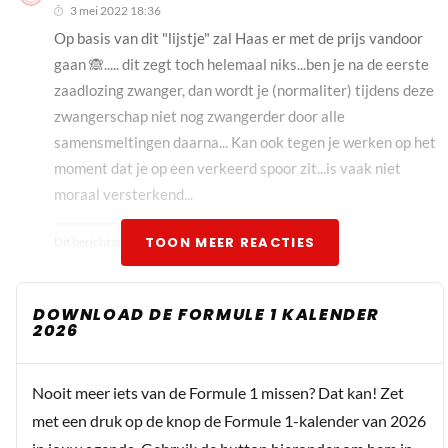
3 mei 2022 18:36
Op basis van dit "lijstje" zal Haas er met de prijs vandoor
gaan 🙈..... dit zegt toch helemaal niks...ben je na de eerste
zaadlozing zwanger, dan wordt je (normaliter) tijdens deze
zwangerschap niet nog zwangerder door alle
samensmeltingen daarna... Kan ook tegen je werken op het
moment dat je op een verkeerd spoor zit...is vaak niet
moraal versterkend...
TOON MEER REACTIES
Dit bericht is aangepast op:
3-05
DOWNLOAD DE FORMULE 1 KALENDER
RN666
2026
3 mei 2022 21:41
Wat houd ze tegen om aerodynamica in software te
Nooit meer iets van de Formule 1 missen? Dat kan! Zet
simuleren?
met een druk op de knop de Formule 1-kalender van 2026