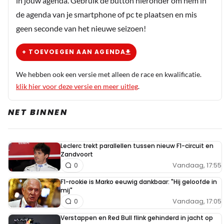
in jouw agenda. Gebruik de button hieronder om hem in
Cyrus
de agenda van je smartphone of pc te plaatsen en mis
4 mei 2022 06:48
geen seconde van het nieuwe seizoen!
Of elders op kleinere en goedkopere schaal voor te
testen. Als je denkt dat dat niet gebeurd snap je er echt
+ TOEVOEGEN AAN AGENDA
niets van.
We hebben ook een versie met alleen de race en kwalificatie.
klik hier voor deze versie en meer uitleg
.
Meepraten? Dat kan! Je hoeft je alleen maar aan te
NET BINNEN
melden met een RN365-account.
Leclerc trekt parallellen tussen nieuw F1-circuit en
INLOGGEN
AANMELDEN
Zandvoort
Vandaag, 17:55
0
F1-rookie is Marko eeuwig dankbaar: "Hij geloofde in
mij"
Vandaag, 17:05
0
Verstappen en Red Bull flink gehinderd in jacht op