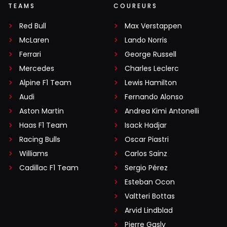
TEAMS
COUREURS
Red Bull
Max Verstappen
McLaren
Lando Norris
Ferrari
George Russell
Mercedes
Charles Leclerc
Alpine F1 Team
Lewis Hamilton
Audi
Fernando Alonso
Aston Martin
Andrea Kimi Antonelli
Haas F1 Team
Isack Hadjar
Racing Bulls
Oscar Piastri
Williams
Carlos Sainz
Cadillac F1 Team
Sergio Pérez
Esteban Ocon
Valtteri Bottas
Arvid Lindblad
Pierre Gasly