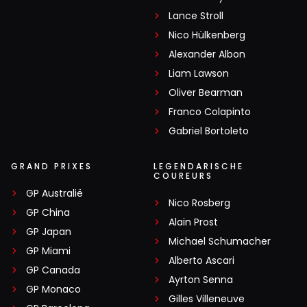
Lance Stroll
Nico Hülkenberg
Alexander Albon
Liam Lawson
Oliver Bearman
Franco Colapinto
Gabriel Bortoleto
GRAND PRIXES
LEGENDARISCHE
COUREURS
GP Australië
Nico Rosberg
GP China
Alain Prost
GP Japan
Michael Schumacher
GP Miami
Alberto Ascari
GP Canada
Ayrton Senna
GP Monaco
Gilles Villeneuve