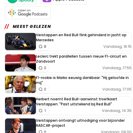
MEEST GELEZEN
Verstappen en Red Bull flink gehinderd in jacht op
Mercedes
Vandaag, 16:15
8
Leclerc trekt parallellen tussen nieuw F1-circuit en
Zandvoort
Vandaag, 17:55
0
F1-rookie is Marko eeuwig dankbaar: "Hij geloofde in
mij"
Vandaag, 17:05
0
Herbert noemt Red Bull-aanwinst troefkaart
Verstappen: "Past uitstekend bij Red Bull"
Vandaag, 14:35
1
Verstappen ontvangt uitnodiging voor bijzonder
NASCAR-project
Vandaag, 09:00
0