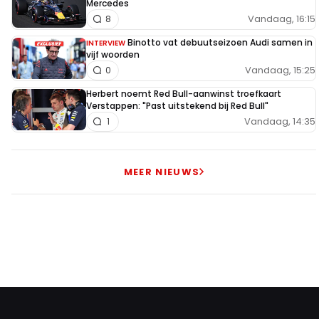
Mercedes
Vandaag, 16:15
8
Binotto vat debuutseizoen Audi samen in
INTERVIEW
vijf woorden
Vandaag, 15:25
0
Herbert noemt Red Bull-aanwinst troefkaart
Verstappen: "Past uitstekend bij Red Bull"
Vandaag, 14:35
1
MEER NIEUWS