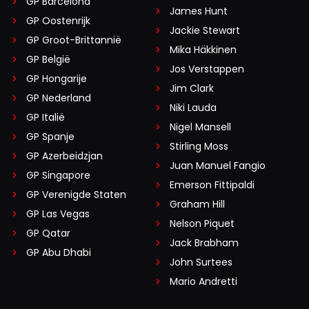
GP Barcelona
James Hunt
GP Oostenrijk
Jackie Stewart
GP Groot-Brittannië
Mika Häkkinen
GP België
Jos Verstappen
GP Hongarije
Jim Clark
GP Nederland
Niki Lauda
GP Italië
Nigel Mansell
GP Spanje
Stirling Moss
GP Azerbeidzjan
Juan Manuel Fangio
GP Singapore
Emerson Fittipaldi
GP Verenigde Staten
Graham Hill
GP Las Vegas
Nelson Piquet
GP Qatar
Jack Brabham
GP Abu Dhabi
John Surtees
Mario Andretti