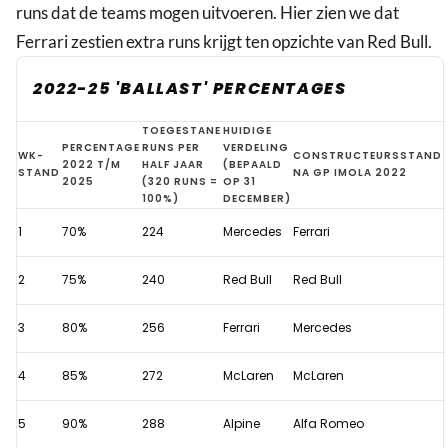
runs dat de teams mogen uitvoeren. Hier zien we dat
Ferrari zestien extra runs krijgt ten opzichte van Red Bull.
2022-25 'BALLAST' PERCENTAGES
Het
TOEGESTANE
HUIDIGE
PERCENTAGE
RUNS PER
VERDELING
WK-
CONSTRUCTEURSSTAND
voordeeltje
2022 T/M
HALF JAAR
(BEPAALD
STAND
NA GP IMOLA 2022
2025
(320 RUNS =
OP 31
dat
100%)
DECEMBER)
Ferrari
1
70%
224
Mercedes
Ferrari
heeft
op
2
75%
240
Red Bull
Red Bull
Red
Bull
3
80%
256
Ferrari
Mercedes
in
4
85%
272
McLaren
McLaren
de
ontwikkelingsstrijd
5
90%
288
Alpine
Alfa Romeo