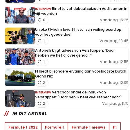
Binotto vat debuutseizoen Audi samen in
INTERVIEW
vijf woorden
Vandaag, 15:25
0
Unieke F1-helm levert historisch veilingrecord op
voor het goede doel
Vandaag, 13:45
1
Antonelli krijgt advies van Verstappen: "Daar
hebben we het al over gehad..."
Vandaag, 12:55
1
F1 biedt bijzondere ervaring aan voor laatste Dutch
Grand Prix
Vandaag, 12:05
2
Verschoor onder de indruk van
INTERVIEW
Verstappen: "Daar heb ik heel veel respect voor"
Vandaag, 11:15
2
IN DIT ARTIKEL
Formule 1 2022
Formule 1
Formule 1 nieuws
F1